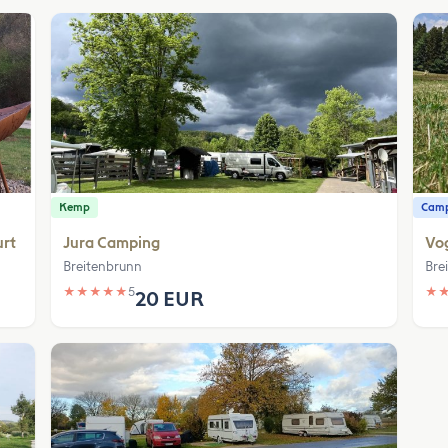
Kemp
Camp
urt
Jura Camping
Vog
Breitenbrunn
Bre
★
★
★
★
★
5
★
20 EUR