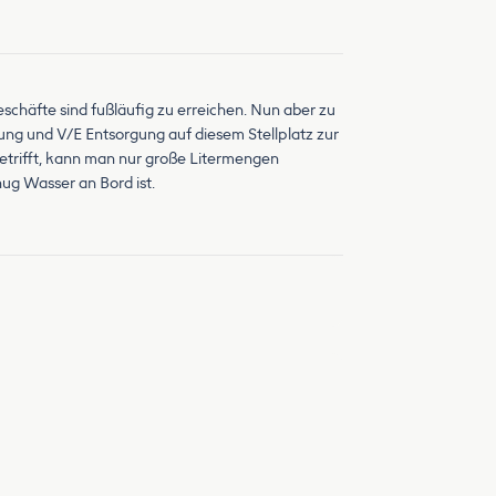
eschäfte sind fußläufig zu erreichen. Nun aber zu
gung und V/E Entsorgung auf diesem Stellplatz zur
betrifft, kann man nur große Litermengen
ug Wasser an Bord ist.