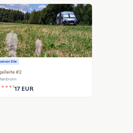
ervan Site
elleite #2
itenbrunn
★
★
★
★
5
17 EUR