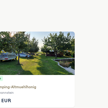
p
mping-Altmuehlhonig
mannstein
 EUR