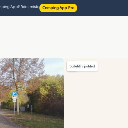
mping App
Přidat místo
Camping App Pro
Satelitní pohled