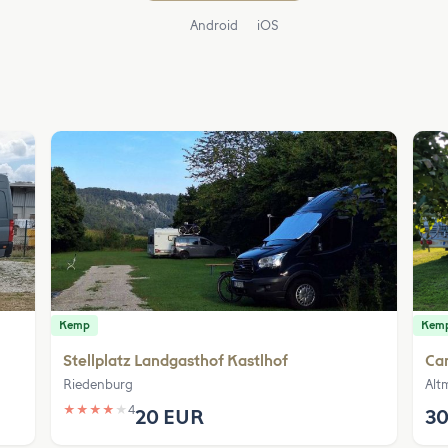
Android
iOS
Kemp
Kem
Stellplatz Landgasthof Kastlhof
Ca
Riedenburg
Alt
★
★
★
★
★
4
20 EUR
30