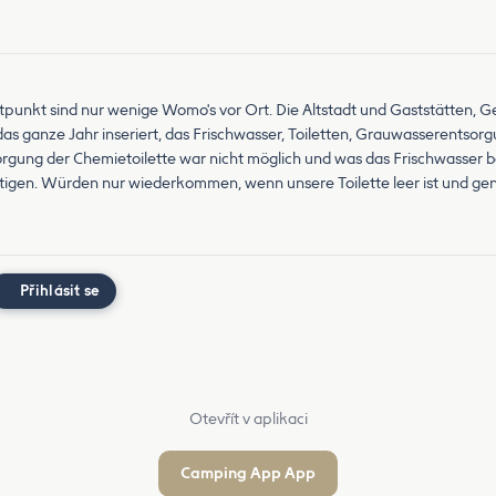
eitpunkt sind nur wenige Womo's vor Ort. Die Altstadt und Gaststätten, G
das ganze Jahr inseriert, das Frischwasser, Toiletten, Grauwasserentsor
tsorgung der Chemietoilette war nicht möglich und was das Frischwasser 
igen. Würden nur wiederkommen, wenn unsere Toilette leer ist und gen
Přihlásit se
Otevřít v aplikaci
Camping App App