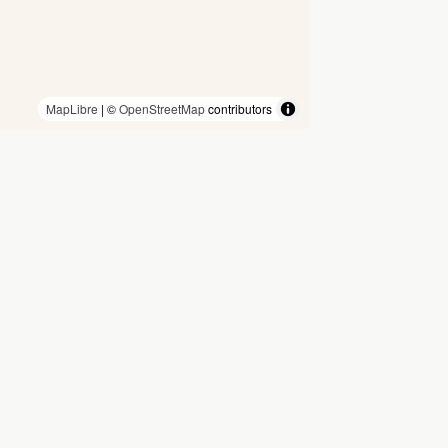
MapLibre
| ©
OpenStreetMap
contributors