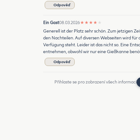
Odpověď
Ein Gast
08.03.2026
★
★
★
★
★
Generell ist der Platz sehr schön. Zum jetzigen Z
den Nachteilen. Auf diversen Webseiten wird für 
Verfügung steht. Leider ist das nicht so. Eine En
entnehmen, obwohl wir nur eine Gießkanne benöt
Odpověď
Přihlaste se pro zobrazení všech informací