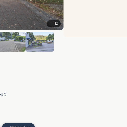
12
+6
eg 5