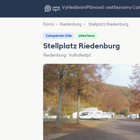
Vyhledávání
Plánovač cest
Seznamy Ca
Domů
›
Riedenburg
›
Stellplatz Riedenburg
otevřeno
Campervan Site
Stellplatz Riedenburg
Riedenburg · Volksfestpl.