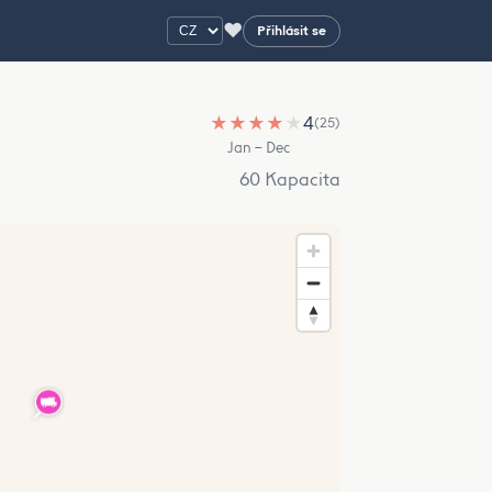
♥
Přihlásit se
★
★
★
★
★
4
(25)
Jan – Dec
60 Kapacita