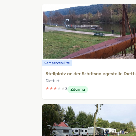
Campervan Site
Stellplatz an der Schiffsanlegestelle Dietf
Dietfurt
★
★
★
★
★
3
Zdarma