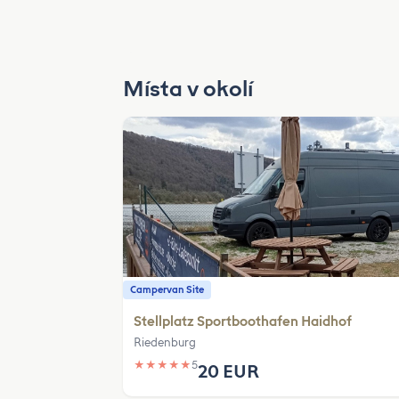
Místa v okolí
Campervan Site
Stellplatz Sportboothafen Haidhof
Riedenburg
★
★
★
★
★
5
20 EUR