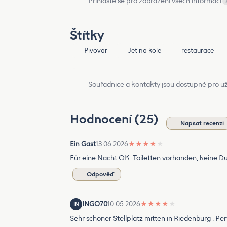
Přihlaste se pro zobrazení všech informací
Štítky
Pivovar
Jet na kole
restaurace
Souřadnice a kontakty jsou dostupné pro už
Hodnocení (25)
Napsat recenzi
Ein Gast
13.06.2026
★
★
★
★
★
Für eine Nacht OK. Toiletten vorhanden, keine D
Odpověď
INGO70
10.05.2026
★
★
★
★
★
IN
Sehr schöner Stellplatz mitten in Riedenburg . P