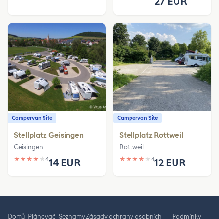
27 EUR
Campervan Site
Campervan Site
Stellplatz Geisingen
Stellplatz Rottweil
Geisingen
Rottweil
★
★
★
★
★
4
★
★
★
★
★
4
14 EUR
12 EUR
Domů
Plánovač
Seznamy
Zásady ochrany osobních
Podmínky