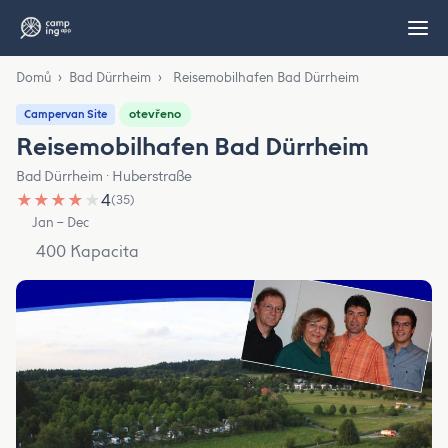
Domů
›
Bad Dürrheim
›
Reisemobilhafen Bad Dürrheim
otevřeno
Campervan Site
Reisemobilhafen Bad Dürrheim
Bad Dürrheim · Huberstraße
★
★
★
★
★
4
(35)
Jan – Dec
400 Kapacita