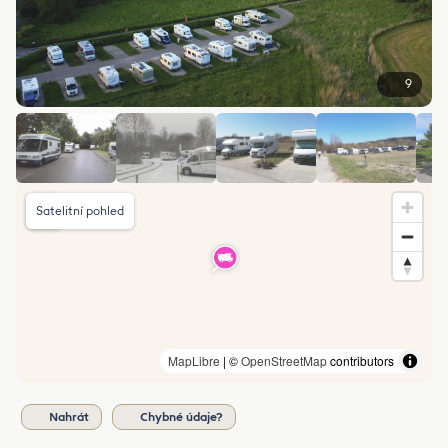
9
Satelitní pohled
MapLibre
| ©
OpenStreetMap
contributors
Nahrát
Chybné údaje?