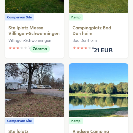
Campervan Site
Kemp
Stellplatz Messe
Campingplatz Bad
Villingen-Schwenningen
Dürrheim
Villingen-Schwenningen
Bad Dürrheim
★
★
★
★
★
3
★
★
★
★
★
4
Zdarma
21 EUR
Campervan Site
Kemp
Stellplatz
Riedsee Camping