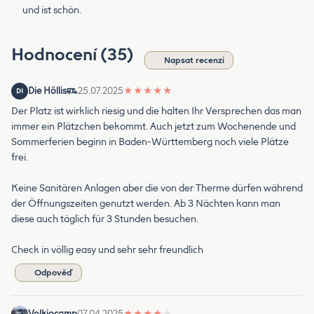
und ist schön.
Hodnocení (35)
Napsat recenzi
Die Höllis
25.07.2025
★
★
★
★
★
DI
Der Platz ist wirklich riesig und die halten Ihr Versprechen das man
immer ein Plätzchen bekommt. Auch jetzt zum Wochenende und
Sommerferien beginn in Baden-Württemberg noch viele Plätze
frei.
Keine Sanitären Anlagen aber die von der Therme dürfen während
der Öffnungszeiten genutzt werden. Ab 3 Nächten kann man
diese auch täglich für 3 Stunden besuchen.
Check in völlig easy und sehr sehr freundlich
Odpověď
Volkiocamp
07.04.2025
★
★
★
★
★