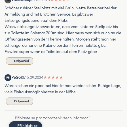
Schöner ruhiger Stellplatz mit viel Grün. Nette Betreiber bei der
Anmeldung und mit Brötchen Service. Es gibt zwei
Entsorgungstationen auf dem Platz.
Was wir als negativ bewerteten, dass vom hinteren Stellplatz bis
zur Toilette im Solemar 700m sind. Hier muss man sich auch an die
Öffnungszeiten von der Therme halten. Morgen steht man hier
schlange, da nur eine Kabine bei den Herren Toilette gibt.
Es wäre super wenn es Toiletten auf dem Platz gäbe.
Odpověď
PeGo
15.09.2024
★
★
★
★
★
PE
Waren schon ein paar mal hier. Immer wieder schön. Ruhige Lage,
viele Einkaufsmöglichkeiten in der Nähe.
Odpověď
Přihlaste se pro zobrazení všech informací
Přihlásit se