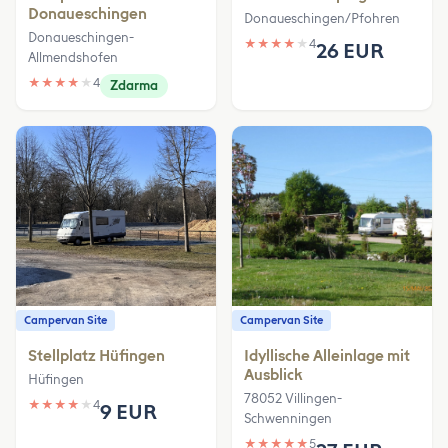
Donaueschingen
Donaueschingen/Pfohren
Donaueschingen-
★
★
★
★
★
4
26 EUR
Allmendshofen
★
★
★
★
★
4
Zdarma
Campervan Site
Campervan Site
Stellplatz Hüfingen
Idyllische Alleinlage mit
Ausblick
Hüfingen
78052 Villingen-
★
★
★
★
★
4
9 EUR
Schwenningen
★
★
★
★
★
5