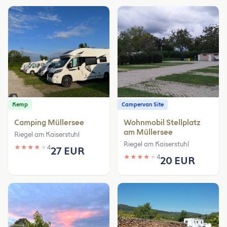
Kemp
Campervan Site
Camping Müllersee
Wohnmobil Stellplatz
am Müllersee
Riegel am Kaiserstuhl
Riegel am Kaiserstuhl
★
★
★
★
★
4
27 EUR
★
★
★
★
★
4
20 EUR