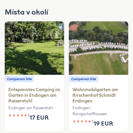
Místa v okolí
Campervan Site
Campervan Site
Entspanntes Camping im
Wohnmobilgarten am
Garten in Endingen am
Kirschenhof Schmidt
Kaiserstuhl
Endingen
Endingen am Kaiserstuhl
Endingen-
Königschaffhausen
★
★
★
★
★
5
17 EUR
★
★
★
★
★
5
19 EUR