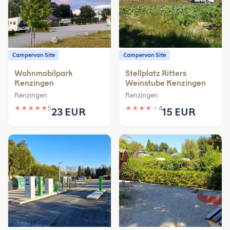
Campervan Site
Campervan Site
Wohnmobilpark
Stellplatz Ritters
Kenzingen
Weinstube Kenzingen
Kenzingen
Kenzingen
★
★
★
★
★
5
★
★
★
★
★
4
23 EUR
15 EUR