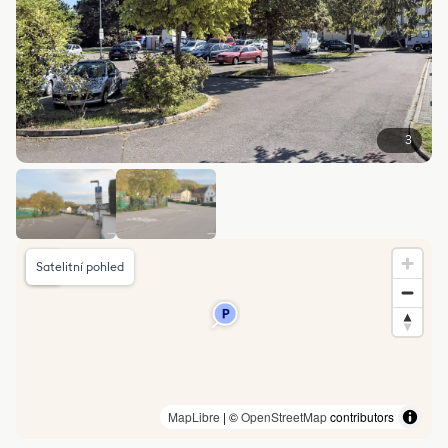
3
Satelitní pohled
MapLibre
| ©
OpenStreetMap
contributors