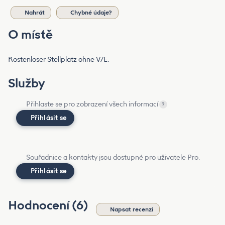
Nahrát
Chybné údaje?
O místě
Kostenloser Stellplatz ohne V/E.
Služby
Přihlaste se pro zobrazení všech informací
?
Přihlásit se
Souřadnice a kontakty jsou dostupné pro uživatele Pro.
Přihlásit se
Hodnocení (6)
Napsat recenzi