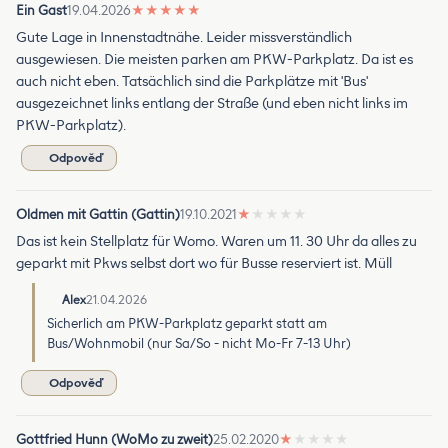
Ein Gast
19.04.2026
★
★
★
★
★
Gute Lage in Innenstadtnähe. Leider missverständlich
ausgewiesen. Die meisten parken am PKW-Parkplatz. Da ist es
auch nicht eben. Tatsächlich sind die Parkplätze mit 'Bus'
ausgezeichnet links entlang der Straße (und eben nicht links im
PKW-Parkplatz).
Odpověď
Oldmen mit Gattin (Gattin)
19.10.2021
★
★
★
★
★
Das ist kein Stellplatz für Womo. Waren um 11. 30 Uhr da alles zu
geparkt mit Pkws selbst dort wo für Busse reserviert ist. Müll
Alex
21.04.2026
Sicherlich am PKW-Parkplatz geparkt statt am
Bus/Wohnmobil (nur Sa/So - nicht Mo-Fr 7-13 Uhr)
Odpověď
Gottfried Hunn (WoMo zu zweit)
25.02.2020
★
★
★
★
★