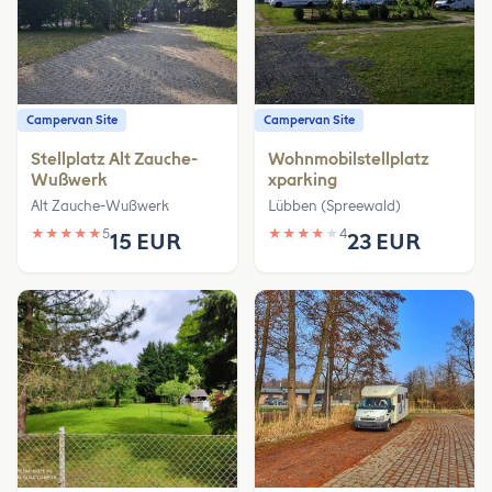
Campervan Site
Campervan Site
Stellplatz Alt Zauche-
Wohnmobilstellplatz
Wußwerk
xparking
Alt Zauche-Wußwerk
Lübben (Spreewald)
★
★
★
★
★
5
★
★
★
★
★
4
15 EUR
23 EUR