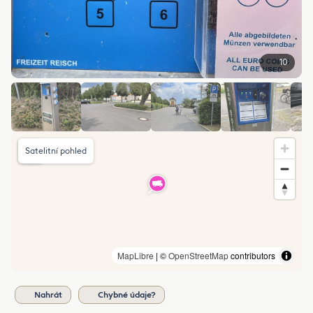
10
Satelitní pohled
MapLibre
| ©
OpenStreetMap
contributors
Nahrát
Chybné údaje?