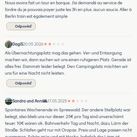
Nous avons fait un tour en barque. J'ai demandé au service de
l'ordre du je pouvais payer juste les 3h en plus. aucun soucis. Aller à
Berlin train est également simple
Odpověď
DagiS
20.05.2026
★
★
★
★
★
Als Übernachtungsplatz mag das gehen. Ver-und Entsorgung
machen wir, dann suchen wir uns einen ruhigeren Platz. Gerade ist
alles frei. Dammstr leider belegt. Den Campingplatz möchten wir
uns für eine Nacht nicht leisten.
Odpověď
Sandra und Anni
17.05.2025
★
★
★
★
★
Spontanes Wochenende im Spreewald. Der andere Stellplatz war
belegt, also blieb uns nur dieser. 25€ pro Tag sind unverschämt
teuer. 10€ wären ok. Bahnverkehr Tag und Nacht, dazu Lärm der
Straße. Schlafen geht nur mit Oropax. Preis und Lage passen nicht
zusammen. Schön grün und mit Hecke, lediglich der Lärm ist