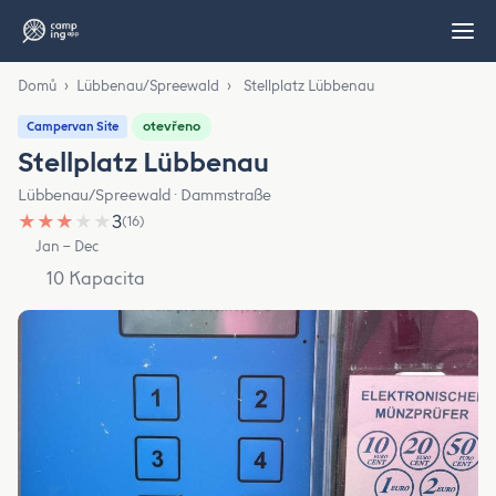
Domů
›
Lübbenau/Spreewald
›
Stellplatz Lübbenau
otevřeno
Campervan Site
Stellplatz Lübbenau
Lübbenau/Spreewald · Dammstraße
★
★
★
★
★
3
(16)
Jan – Dec
10 Kapacita