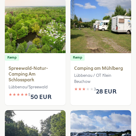
Kemp
Kemp
Spreewald-Natur-
Camping am Mühlberg
Camping Am
Lübbenau / OT Klein
Schlosspark
Beuchow
Lübbenau/Spreewald
★
★
★
★
★
3
28 EUR
★
★
★
★
★
5
50 EUR