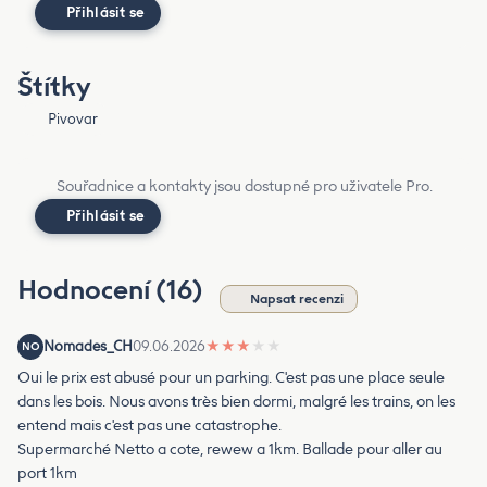
Přihlásit se
Štítky
Pivovar
Souřadnice a kontakty jsou dostupné pro uživatele Pro.
Přihlásit se
Hodnocení (16)
Napsat recenzi
Nomades_CH
09.06.2026
★
★
★
★
★
NO
Oui le prix est abusé pour un parking. C'est pas une place seule
dans les bois. Nous avons très bien dormi, malgré les trains, on les
entend mais c'est pas une catastrophe.
Supermarché Netto a cote, rewew a 1km. Ballade pour aller au
port 1km