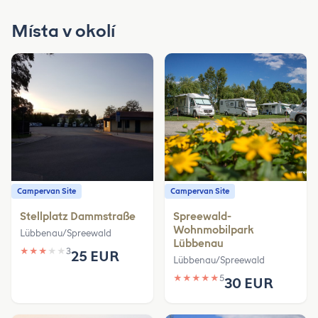
Místa v okolí
Campervan Site
Campervan Site
Stellplatz Dammstraße
Spreewald-
Wohnmobilpark
Lübbenau/Spreewald
Lübbenau
★
★
★
★
★
3
25 EUR
Lübbenau/Spreewald
★
★
★
★
★
5
30 EUR