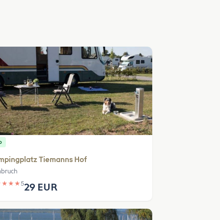
p
mpingplatz Tiemanns Hof
bruch
★
★
★
★
5
29 EUR