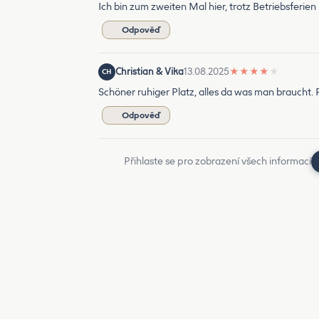
Ich bin zum zweiten Mal hier, trotz Betriebsferi
Odpověď
Christian & Vika
13.08.2025
★
★
★
★
★
CH
Schöner ruhiger Platz, alles da was man braucht. P
Odpověď
Přihlaste se pro zobrazení všech informací