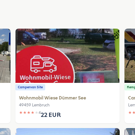
Campervan Site
Kem
Wohnmobil Wiese Dümmer See
Ca
49459 Lembruch
Lem
★
★
★
★
★
4
★
22 EUR