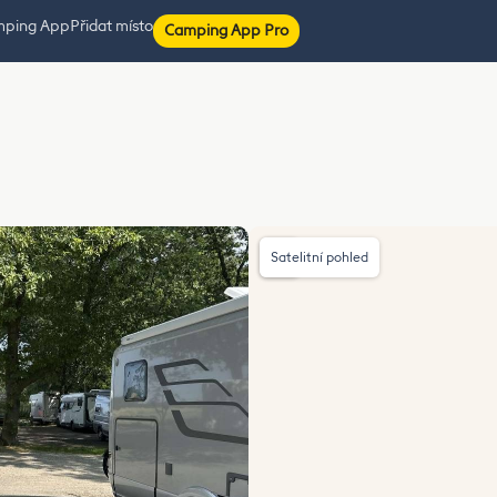
mping App
Přidat místo
Camping App Pro
Satelitní pohled