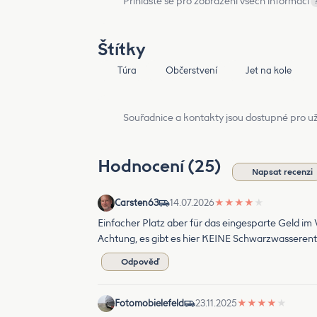
Přihlaste se pro zobrazení všech informací
Štítky
Túra
Občerstvení
Jet na kole
Souřadnice a kontakty jsou dostupné pro už
Hodnocení (25)
Napsat recenzi
Carsten63
14.07.2026
★
★
★
★
★
Einfacher Platz aber für das eingesparte Geld im
Achtung, es gibt es hier KEINE Schwarzwasseren
Odpověď
Fotomobielefeld
23.11.2025
★
★
★
★
★