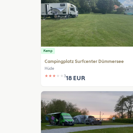
Kemp
Campingplatz Surfcenter Dümmersee
Hüde
★
★
★
★
★
3
18 EUR