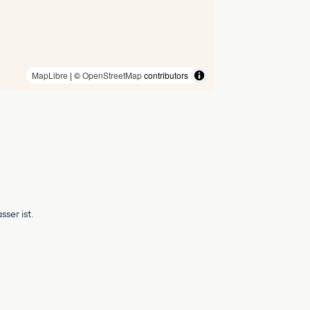
MapLibre
| ©
OpenStreetMap
contributors
ser ist.