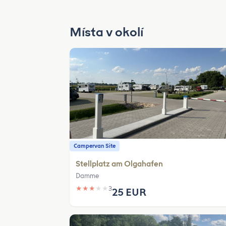
Místa v okolí
Campervan Site
Stellplatz am Olgahafen
Damme
★
★
★
★
★
3
25 EUR