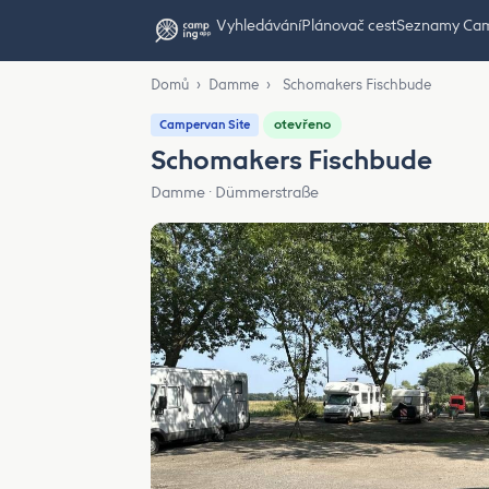
Vyhledávání
Plánovač cest
Seznamy Ca
Domů
›
Damme
›
Schomakers Fischbude
otevřeno
Campervan Site
Schomakers Fischbude
Damme · Dümmerstraße