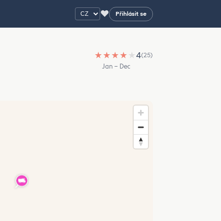
♥
Přihlásit se
★
★
★
★
★
4
(25)
Jan – Dec