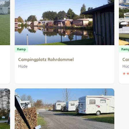
Kemp
Kem
Campingplatz Rohrdommel
Ca
Hüde
Hü
★