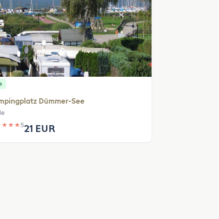
p
mpingplatz Dümmer-See
de
★
★
★
★
5
21 EUR