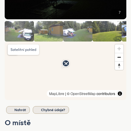
7
Satelitní pohled
MapLibre
| ©
OpenStreetMap
contributors
Nahrát
Chybné údaje?
O místě