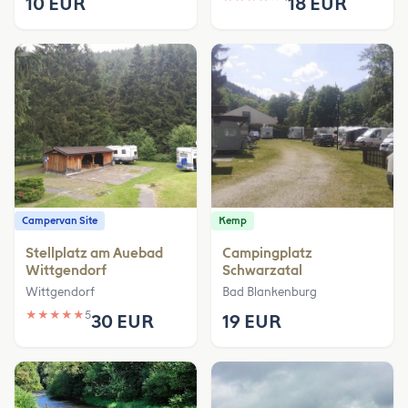
10 EUR
18 EUR
Campervan Site
Kemp
Stellplatz am Auebad
Campingplatz
Wittgendorf
Schwarzatal
Wittgendorf
Bad Blankenburg
★
★
★
★
★
5
30 EUR
19 EUR