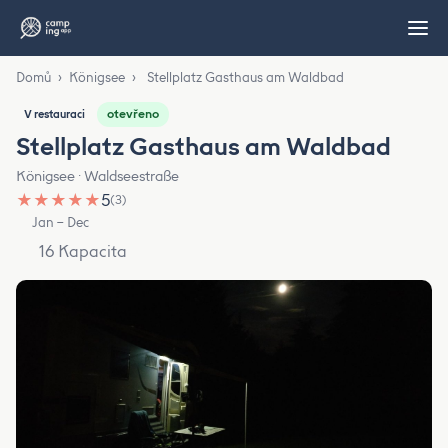
Domů
›
Königsee
›
Stellplatz Gasthaus am Waldbad
otevřeno
V restauraci
Stellplatz Gasthaus am Waldbad
Königsee · Waldseestraße
★
★
★
★
★
5
(3)
Jan – Dec
16 Kapacita