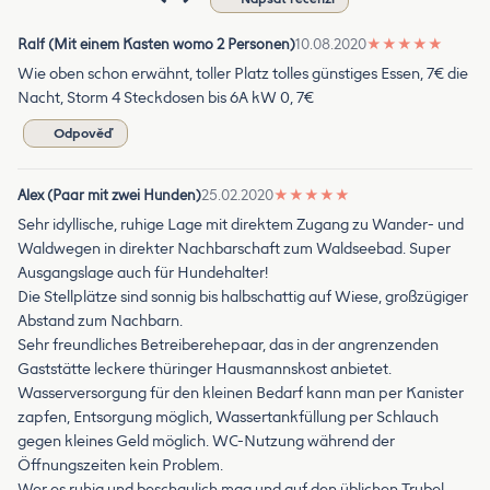
Ralf (Mit einem Kasten womo 2 Personen)
10.08.2020
★
★
★
★
★
Wie oben schon erwähnt, toller Platz tolles günstiges Essen, 7€ die
Nacht, Storm 4 Steckdosen bis 6A kW 0, 7€
Odpověď
Alex (Paar mit zwei Hunden)
25.02.2020
★
★
★
★
★
Sehr idyllische, ruhige Lage mit direktem Zugang zu Wander- und
Waldwegen in direkter Nachbarschaft zum Waldseebad. Super
Ausgangslage auch für Hundehalter!
Die Stellplätze sind sonnig bis halbschattig auf Wiese, großzügiger
Abstand zum Nachbarn.
Sehr freundliches Betreiberehepaar, das in der angrenzenden
Gaststätte leckere thüringer Hausmannskost anbietet.
Wasserversorgung für den kleinen Bedarf kann man per Kanister
zapfen, Entsorgung möglich, Wassertankfüllung per Schlauch
gegen kleines Geld möglich. WC-Nutzung während der
Öffnungszeiten kein Problem.
Wer es ruhig und beschaulich mag und auf den üblichen Trubel