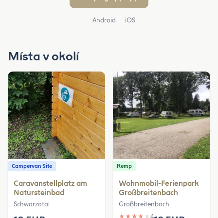
Android
iOS
Místa v okolí
Campervan Site
Kemp
Caravanstellplatz am
Wohnmobil-Ferienpark
Natursteinbad
Großbreitenbach
Schwarzatal
Großbreitenbach
★
★
★
★
★
4