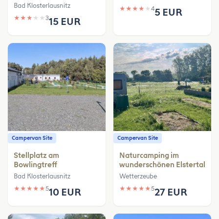
Bad Klosterlausnitz
★
★
★
★
★
4
5 EUR
★
★
★
★
★
3
15 EUR
Campervan Site
Campervan Site
Stellplatz am
Naturcamping im
Bowlingtreff
wunderschönen Elstertal
Bad Klosterlausnitz
Wetterzeube
★
★
★
★
★
5
★
★
★
★
★
5
10 EUR
27 EUR