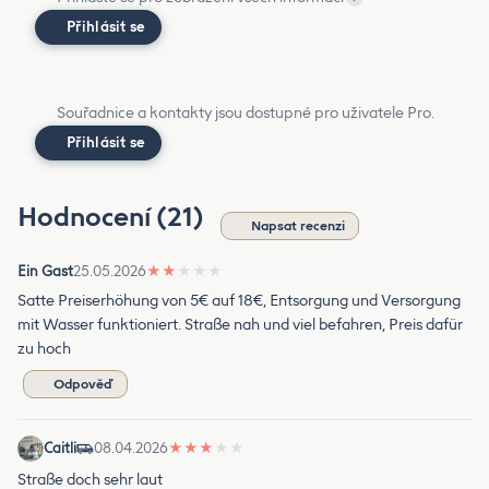
Přihlásit se
Souřadnice a kontakty jsou dostupné pro uživatele Pro.
Přihlásit se
Hodnocení (21)
Napsat recenzi
Ein Gast
25.05.2026
★
★
★
★
★
Satte Preiserhöhung von 5€ auf 18€, Entsorgung und Versorgung
mit Wasser funktioniert. Straße nah und viel befahren, Preis dafür
zu hoch
Odpověď
Caitli
08.04.2026
★
★
★
★
★
Straße doch sehr laut