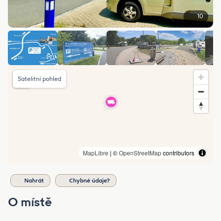
10
Satelitní pohled
MapLibre
| ©
OpenStreetMap
contributors
Nahrát
Chybné údaje?
O místě