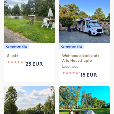
Campervan Site
Campervan Site
Silbitz
Wohnmobilstellplatz
Alte Heuschupfe
★
★
★
★
★
5
25 EUR
Lederhose
★
★
★
★
★
5
15 EUR