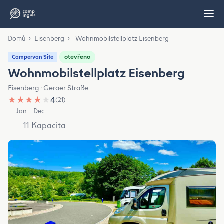
Domů
›
Eisenberg
›
Wohnmobilstellplatz Eisenberg
otevřeno
Campervan Site
Wohnmobilstellplatz Eisenberg
Eisenberg · Geraer Straße
★
★
★
★
★
4
(21)
Jan – Dec
11 Kapacita