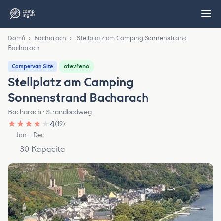
Domů
›
Bacharach
›
Stellplatz am Camping Sonnenstrand
Bacharach
otevřeno
Campervan Site
Stellplatz am Camping
Sonnenstrand Bacharach
Bacharach · Strandbadweg
★
★
★
★
★
4
(19)
Jan – Dec
30 Kapacita