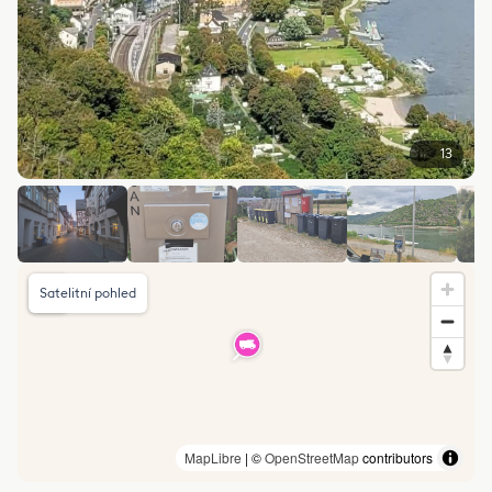
13
Satelitní pohled
MapLibre
| ©
OpenStreetMap
contributors