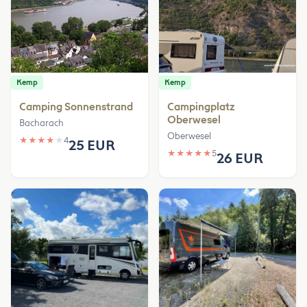
Kemp
Kemp
Camping Sonnenstrand
Campingplatz
Oberwesel
Bacharach
Oberwesel
★
★
★
★
★
4
25 EUR
★
★
★
★
★
5
26 EUR