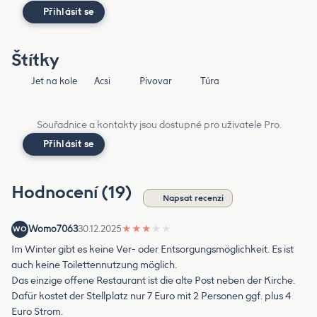
Přihlásit se
Štítky
Jet na kole
Acsi
Pivovar
Túra
Souřadnice a kontakty jsou dostupné pro uživatele Pro.
Přihlásit se
Hodnocení (19)
Napsat recenzi
Womo7063
30.12.2025
★
★
★
★
★
WO
Im Winter gibt es keine Ver- oder Entsorgungsmöglichkeit. Es ist
auch keine Toilettennutzung möglich.
Das einzige offene Restaurant ist die alte Post neben der Kirche.
Dafür kostet der Stellplatz nur 7 Euro mit 2 Personen ggf. plus 4
Euro Strom.