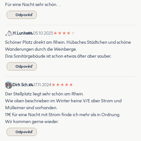
Für eine Nacht sehr schön. . .
Odpověď
H.Lunke
05.10.2025
★
★
★
★
★
Schöner Platz direkt am Rhein. Hübsches Städtchen und schöne
Wanderungen durch die Weinberge.
Das Sanitärgebäude ist schon etwas älter aber sauber.
Odpověď
Dirk Sch.
17.11.2024
★
★
★
★
★
Der Stellplatz liegt sehr schön am Rhein.
Wie oben beschrieben im Winter keine V/E aber Strom und
Mülleimer sind vorhanden.
11€ für eine Nacht mit Strom finde ich mehr als in Ordnung.
Wir kommen gerne wieder.
Odpověď