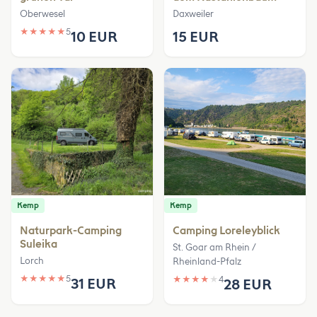
Oberwesel
Daxweiler
★
★
★
★
★
5
10 EUR
15 EUR
Kemp
Kemp
Naturpark-Camping
Camping Loreleyblick
Suleika
St. Goar am Rhein /
Lorch
Rheinland-Pfalz
★
★
★
★
★
5
★
★
★
★
★
4
31 EUR
28 EUR