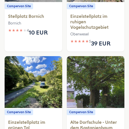
Campervan Site
Campervan Site
Stellplatz Bornich
Einzelstellplatz im
ruhigen
Bornich
Vogelschutzgebiet
★
★
★
★
★
4
10 EUR
Oberwesel
★
★
★
★
★
5
39 EUR
Campervan Site
Campervan Site
Einzelstellplatz im
Alte Dorfschule - Unter
grünen Tal
dem Kastanienbaum