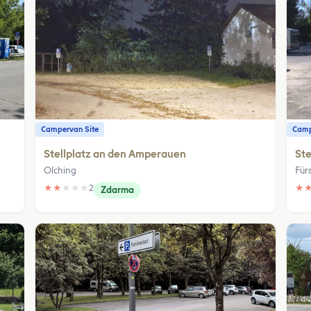
Campervan Site
Camp
Stellplatz an den Amperauen
St
Olching
Für
★
★
★
★
★
2
★
Zdarma