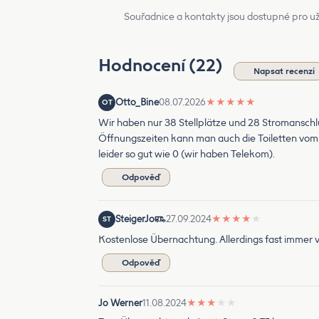
Souřadnice a kontakty jsou dostupné pro už
Hodnocení (22)
Napsat recenzi
Otto_Bine
08.07.2026
★
★
★
★
★
OT
Wir haben nur 38 Stellplätze und 28 Stromanschlus
Öffnungszeiten kann man auch die Toiletten vom F
leider so gut wie 0 (wir haben Telekom).
Odpověď
SteigerJo
27.09.2024
★
★
★
★
★
ST
Kostenlose Übernachtung. Allerdings fast immer v
Odpověď
Jo Werner
11.08.2024
★
★
★
★
★