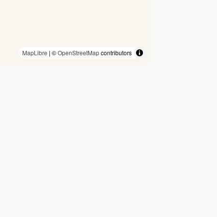
MapLibre
| ©
OpenStreetMap
contributors