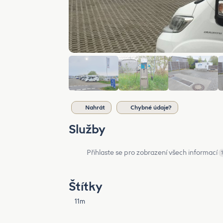
Nahrát
Chybné údaje?
Služby
Přihlaste se pro zobrazení všech informací
Štítky
11m