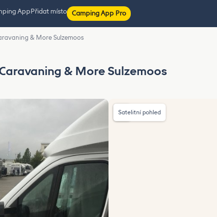
mping App
Přidat místo
Camping App Pro
t Caravaning & More Sulzemoos
at Caravaning & More Sulzemoos
Satelitní pohled