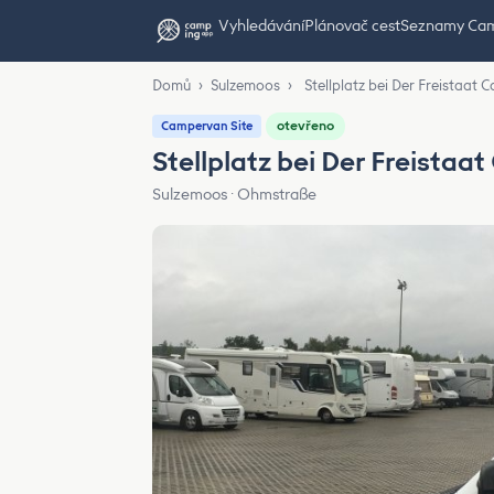
Vyhledávání
Plánovač cest
Seznamy Ca
Domů
›
Sulzemoos
›
Stellplatz bei Der Freistaa
otevřeno
Campervan Site
Stellplatz bei Der Freista
Sulzemoos · Ohmstraße