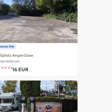
ervan Site
ellplatz AmperOase
stenfeldbruck
★
★
★
★
5
16 EUR