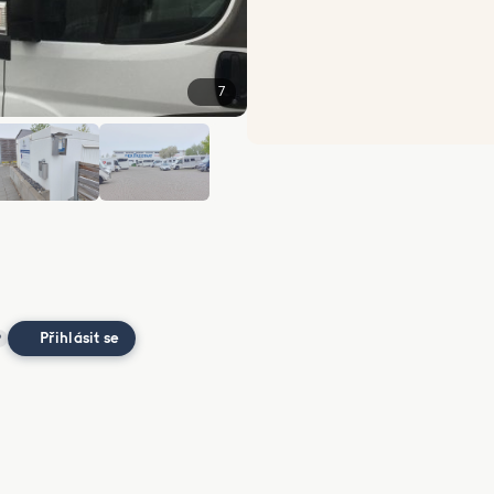
7
+1
Přihlásit se
?