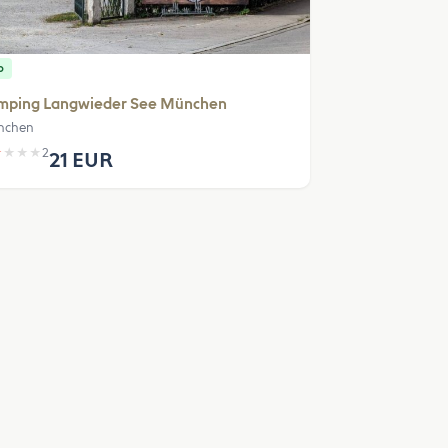
p
mping Langwieder See München
nchen
★
★
★
★
2
21 EUR