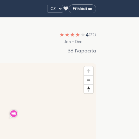
♥
Přihlásit se
★
★
★
★
★
4
(22)
Jan – Dec
38 Kapacita