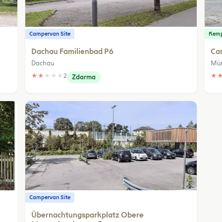
Campervan Site
Kem
Dachau Familienbad P6
Ca
Dachau
Mü
★
★
★
★
★
2
★
Zdarma
Campervan Site
Übernachtungsparkplatz Obere