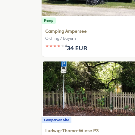
Kemp
Camping Ampersee
Olching / Bayern
★
★
★
★
★
4
34 EUR
Campervan Site
Ludwig-Thoma-Wiese P3