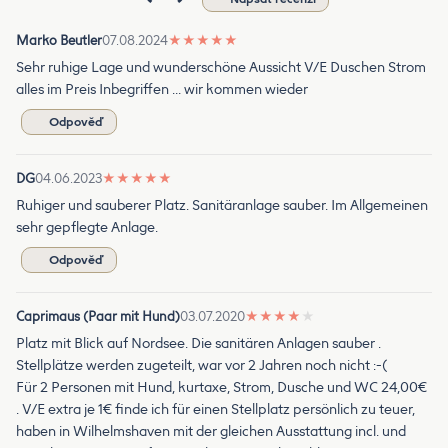
Marko Beutler
07.08.2024
★
★
★
★
★
Sehr ruhige Lage und wunderschöne Aussicht V/E Duschen Strom
alles im Preis Inbegriffen … wir kommen wieder
Odpověď
DG
04.06.2023
★
★
★
★
★
Ruhiger und sauberer Platz. Sanitäranlage sauber. Im Allgemeinen
sehr gepflegte Anlage.
Odpověď
Caprimaus (Paar mit Hund)
03.07.2020
★
★
★
★
★
Platz mit Blick auf Nordsee. Die sanitären Anlagen sauber .
Stellplätze werden zugeteilt, war vor 2 Jahren noch nicht :-(
Für 2 Personen mit Hund, kurtaxe, Strom, Dusche und WC 24,00€
. V/E extra je 1€ finde ich für einen Stellplatz persönlich zu teuer,
haben in Wilhelmshaven mit der gleichen Ausstattung incl. und