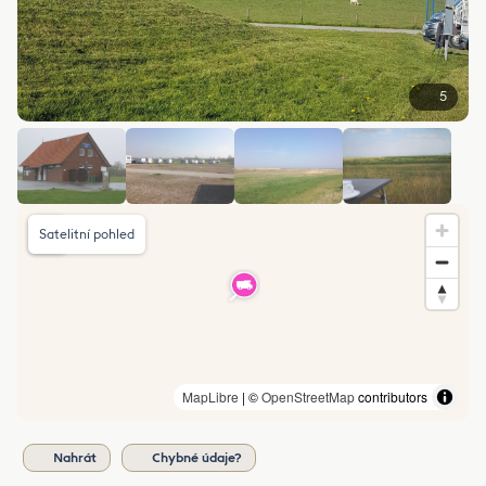
5
Satelitní pohled
MapLibre
| ©
OpenStreetMap
contributors
Nahrát
Chybné údaje?