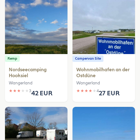
Kemp
Campervan Site
Nordseecamping
Wohnmobilhafen an der
Hooksiel
Ostdüne
Wangerland
Wangerland
★
★
★
★
★
3
★
★
★
★
★
4
42 EUR
27 EUR