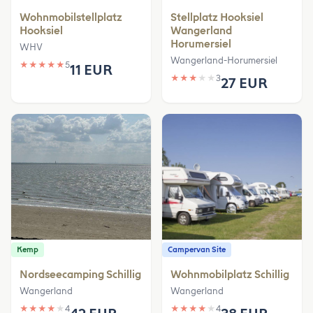
Wohnmobilstellplatz
Stellplatz Hooksiel
Hooksiel
Wangerland
Horumersiel
WHV
Wangerland-Horumersiel
★
★
★
★
★
5
11 EUR
★
★
★
★
★
3
27 EUR
Kemp
Campervan Site
Nordseecamping Schillig
Wohnmobilplatz Schillig
Wangerland
Wangerland
★
★
★
★
★
4
★
★
★
★
★
4