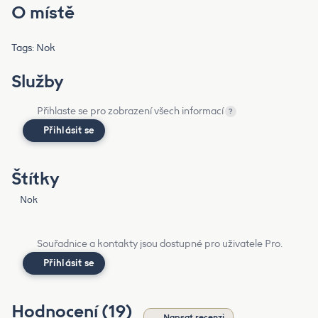
O místě
Tags: Nok
Služby
Přihlaste se pro zobrazení všech informací
?
Přihlásit se
Štítky
Nok
Souřadnice a kontakty jsou dostupné pro uživatele Pro.
Přihlásit se
Hodnocení (19)
Napsat recenzi