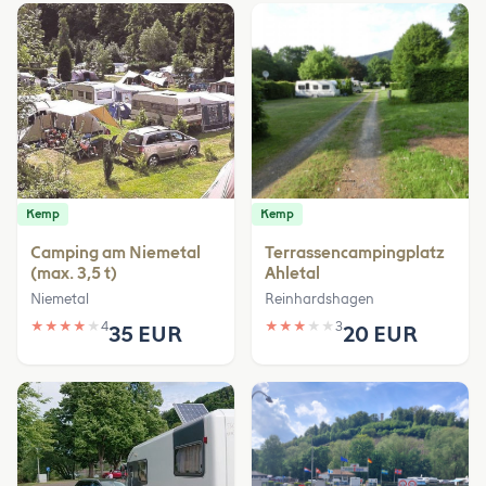
Kemp
Kemp
Camping am Niemetal
Terrassencampingplatz
(max. 3,5 t)
Ahletal
Niemetal
Reinhardshagen
★
★
★
★
★
4
★
★
★
★
★
3
35 EUR
20 EUR