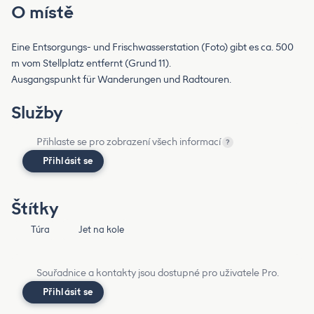
O místě
Eine Entsorgungs- und Frischwasserstation (Foto) gibt es ca. 500
m vom Stellplatz entfernt (Grund 11).
Ausgangspunkt für Wanderungen und Radtouren.
Služby
Přihlaste se pro zobrazení všech informací
?
Přihlásit se
Štítky
Túra
Jet na kole
Souřadnice a kontakty jsou dostupné pro uživatele Pro.
Přihlásit se