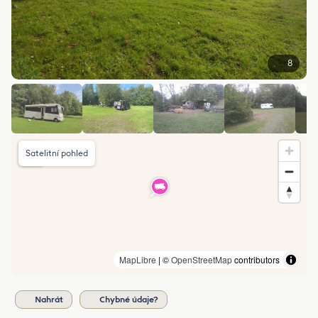
8
Satelitní pohled
MapLibre
| ©
OpenStreetMap
contributors
Nahrát
Chybné údaje?