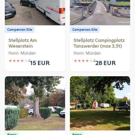
Campervan Site
Campervan Site
Stellplatz Am
Stellplatz Campingplatz
Weserstein
Tanzwerder (max 3,5t)
Hann. Münden
Hann. Münden
★
★
★
★
★
4
★
★
★
★
★
4
15 EUR
28 EUR
Kemp
Kemp