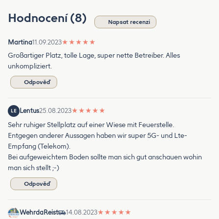
Hodnocení (8)
Napsat recenzi
Martina
11.09.2023
★
★
★
★
★
Großartiger Platz, tolle Lage, super nette Betreiber. Alles
unkompliziert.
Odpověď
Lentus
25.08.2023
★
★
★
★
★
LE
Sehr ruhiger Stellplatz auf einer Wiese mit Feuerstelle.
Entgegen anderer Aussagen haben wir super 5G- und Lte-
Empfang (Telekom).
Bei aufgeweichtem Boden sollte man sich gut anschauen wohin
man sich stellt ;-)
Odpověď
WehrdaReist
14.08.2023
★
★
★
★
★