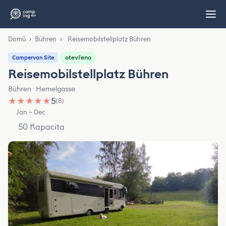
Domů
›
Bühren
›
Reisemobilstellplatz Bühren
otevřeno
Campervan Site
Reisemobilstellplatz Bühren
Bühren · Hemelgasse
★
★
★
★
★
5
(8)
Jan – Dec
50 Kapacita