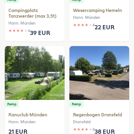
Campingplatz
Wesercamping Hemeln
Tanzwerder (max 3,5t)
Hann. Münden
Hann. Münden
★
★
★
★
★
4
22 EUR
★
★
★
★
★
4
39 EUR
Kemp
Kemp
Kanuclub Münden
Regenbogen Dransfeld
Hann. Münden
Dransfeld
★
★
★
★
★
4
21 EUR
38 EUR