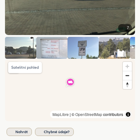
7
Satelitní pohled
MapLibre
| ©
OpenStreetMap
contributors
Nahrát
Chybné údaje?