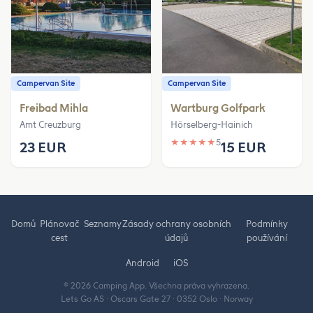
Campervan Site
Campervan Site
Freibad Mihla
Wartburg Golfpark
Amt Creuzburg
Hörselberg-Hainich
★
★
★
★
★
5
23 EUR
15 EUR
Domů
Plánovač
Seznamy
Zásady ochrany osobních
Podmínky
cest
údajů
používání
Android
iOS
© 2026 Camping App. Všechna práva vyhrazena.
Lets Go AS · Oscars Gate 27 · 0352 Oslo · Norway