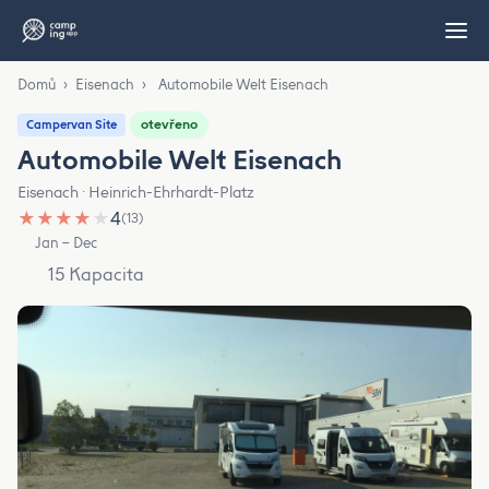
Domů
›
Eisenach
›
Automobile Welt Eisenach
otevřeno
Campervan Site
Automobile Welt Eisenach
Eisenach · Heinrich-Ehrhardt-Platz
★
★
★
★
★
4
(13)
Jan – Dec
15 Kapacita