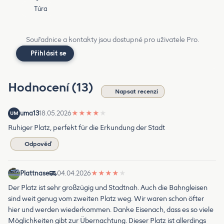
Túra
Souřadnice a kontakty jsou dostupné pro uživatele Pro.
Přihlásit se
Hodnocení (13)
Napsat recenzi
uma13
18.05.2026
★
★
★
★
★
UM
Ruhiger Platz, perfekt für die Erkundung der Stadt
Odpověď
Plattnase
04.04.2026
★
★
★
★
★
Der Platz ist sehr großzügig und Stadtnah. Auch die Bahngleisen
sind weit genug vom zweiten Platz weg. Wir waren schon öfter
hier und werden wiederkommen. Danke Eisenach, dass es so viele
Möglichkeiten gibt zur Übernachtung. Dieser Platz ist allerdings