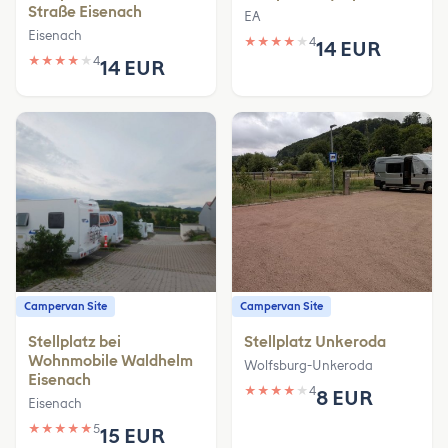
Straße Eisenach
EA
Eisenach
★
★
★
★
★
4
14 EUR
★
★
★
★
★
4
14 EUR
Campervan Site
Campervan Site
Stellplatz bei
Stellplatz Unkeroda
Wohnmobile Waldhelm
Wolfsburg-Unkeroda
Eisenach
★
★
★
★
★
4
8 EUR
Eisenach
★
★
★
★
★
5
15 EUR