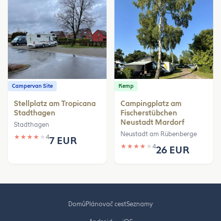
Campervan Site
Kemp
Stellplatz am Tropicana
Campingplatz am
Stadthagen
Fischerstübchen
Neustadt Mardorf
Stadthagen
Neustadt am Rübenberge
★
★
★
★
★
4
7 EUR
★
★
★
★
★
4
26 EUR
Domů
Plánovač cest
Seznamy