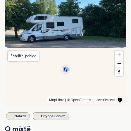
Satelitní pohled
MapLibre
| ©
OpenStreetMap
contributors
Nahrát
Chybné údaje?
O místě