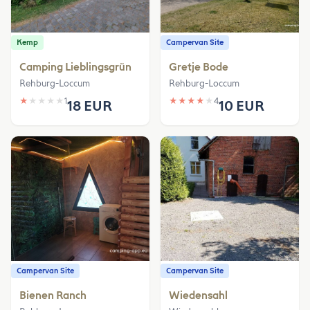
Kemp
Campervan Site
Camping Lieblingsgrün
Gretje Bode
Rehburg-Loccum
Rehburg-Loccum
★
★
★
★
★
1
★
★
★
★
★
4
18 EUR
10 EUR
Campervan Site
Campervan Site
Bienen Ranch
Wiedensahl