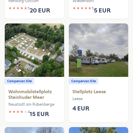
Rehburg-Loccum
Wiedensahl
★
★
★
★
★
5
★
★
★
★
★
5
20 EUR
5 EUR
Campervan Site
Campervan Site
Wohnmobilstellplatz
Stellplatz Leese
Steinhuder Meer
Leese
Neustadt am Rübenberge
4 EUR
★
★
★
★
★
4
15 EUR