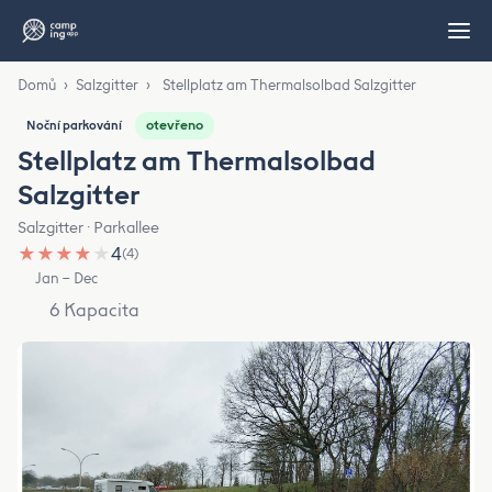
Domů
›
Salzgitter
›
Stellplatz am Thermalsolbad Salzgitter
otevřeno
Noční parkování
Stellplatz am Thermalsolbad
Salzgitter
Salzgitter · Parkallee
★
★
★
★
★
4
(4)
Jan – Dec
6 Kapacita