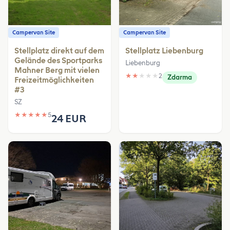
Campervan Site
Campervan Site
Stellplatz direkt auf dem
Stellplatz Liebenburg
Gelände des Sportparks
Liebenburg
Mahner Berg mit vielen
★
★
★
★
★
2
Zdarma
Freizeitmöglichkeiten
#3
SZ
★
★
★
★
★
5
24 EUR