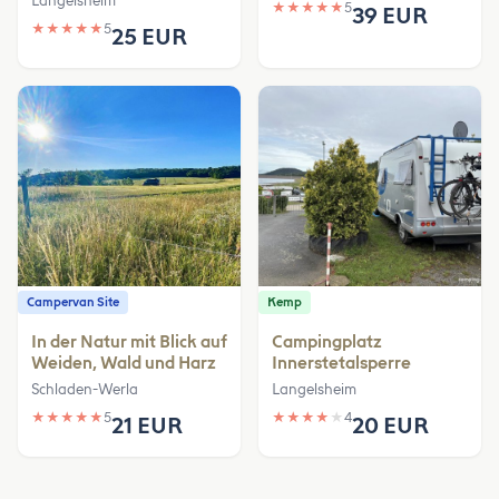
Langelsheim
★
★
★
★
★
5
39 EUR
★
★
★
★
★
5
25 EUR
Campervan Site
Kemp
In der Natur mit Blick auf
Campingplatz
Weiden, Wald und Harz
Innerstetalsperre
Schladen-Werla
Langelsheim
★
★
★
★
★
5
★
★
★
★
★
4
21 EUR
20 EUR