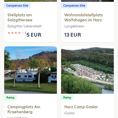
Campervan Site
Campervan Site
Stellplatz am
Wohnmobilstellplatz
Salzgittersee
Wolfshagen im Harz
Salzgitter-Lebenstedt
Langelsheim
★
★
★
★
★
4
5 EUR
13 EUR
Kemp
Kemp
Campingplatz Am
Harz Camp Goslar
Kraehenberg
Goslar