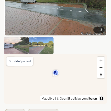
3
Satelitní pohled
MapLibre
| ©
OpenStreetMap
contributors