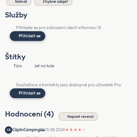
Nahrát
Chybné údaje?
Služby
Přihlaste se pro zobrazení všech informací
?
Přihlásit se
Štítky
Túra
Jet na kole
Souřadnice a kontakty jsou dostupné pro uživatele Pro.
Přihlásit se
Hodnocení (4)
Napsat recenzi
CäptnCamping
15.08.2024
★
★
★
★
★
CÄ