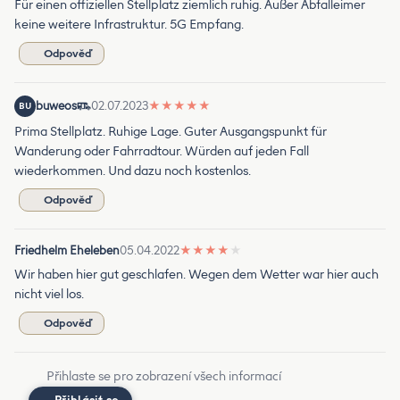
Für einen offiziellen Stellplatz ziemlich ruhig. Außer Abfalleimer
keine weitere Infrastruktur. 5G Empfang.
Odpověď
buweos
02.07.2023
★
★
★
★
★
BU
Prima Stellplatz. Ruhige Lage. Guter Ausgangspunkt für
Wanderung oder Fahrradtour. Würden auf jeden Fall
wiederkommen. Und dazu noch kostenlos.
Odpověď
Friedhelm Eheleben
05.04.2022
★
★
★
★
★
Wir haben hier gut geschlafen. Wegen dem Wetter war hier auch
nicht viel los.
Odpověď
Přihlaste se pro zobrazení všech informací