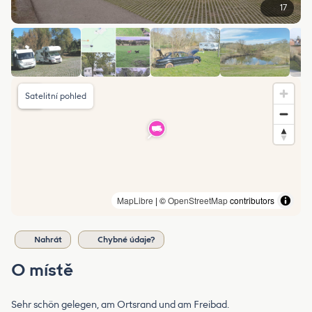
17
Satelitní pohled
MapLibre
| ©
OpenStreetMap
contributors
Nahrát
Chybné údaje?
O místě
Sehr schön gelegen, am Ortsrand und am Freibad.