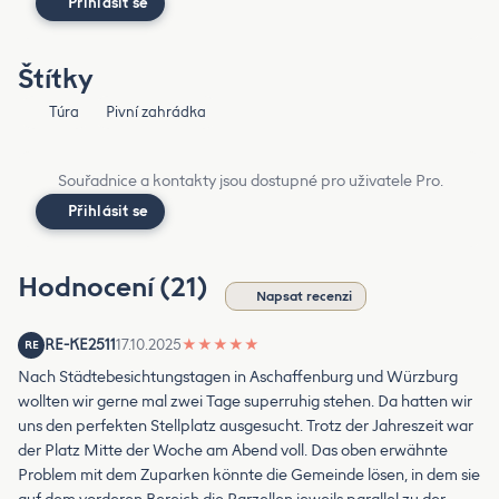
Přihlásit se
Štítky
Túra
Pivní zahrádka
Souřadnice a kontakty jsou dostupné pro uživatele Pro.
Přihlásit se
Hodnocení (21)
Napsat recenzi
RE-KE2511
17.10.2025
★
★
★
★
★
RE
Nach Städtebesichtungstagen in Aschaffenburg und Würzburg
wollten wir gerne mal zwei Tage superruhig stehen. Da hatten wir
uns den perfekten Stellplatz ausgesucht. Trotz der Jahreszeit war
der Platz Mitte der Woche am Abend voll. Das oben erwähnte
Problem mit dem Zuparken könnte die Gemeinde lösen, in dem sie