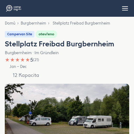
Domů
›
Burgbernheim
›
Stellplatz Freibad Burgbernheim
otevřeno
Campervan Site
Stellplatz Freibad Burgbernheim
Burgbernheim · Im Gründlein
★
★
★
★
★
5
(21)
Jan – Dec
12 Kapacita