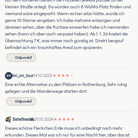
auf dem vorderen Bereich die Parzellen jeweils parallel zu der
kleinen Straße anlegt. Da würden auch 8 WoMo Platz finden und
niemand wäre eingeparkt. Wenn es hier wlan hätte, würde ich
gerne 10 Sterne vergeben. Ich habe mehrere entsorgen und
abreisen sehen, aber die Kurtaxe einwerfen habe ich niemanden
sehen (kann ich aber auch verpasst haben). Ab 1. 1. 26 kostet die
Übernachtung 7 €, was immer noch günstig ist. Direkt bergauf
befindet sich ein traumhaftes Areal zum spazieren.
Odpověď
bri_on_tour
14.10.2025
★
★
★
★
★
BR
Eine echte Alternative zu den Plätzen in Rothenburg. Sehr ruhig
gelegen und die Wanderwege starten dort.
Odpověď
SisteStesi
01.10.2024
★
★
★
★
★
Dieses schöne Fleckchen Erde muss ich unbedingt noch mehr
erkunden. Dieses Mal war ich nur für eine Nacht hier, aber das ist