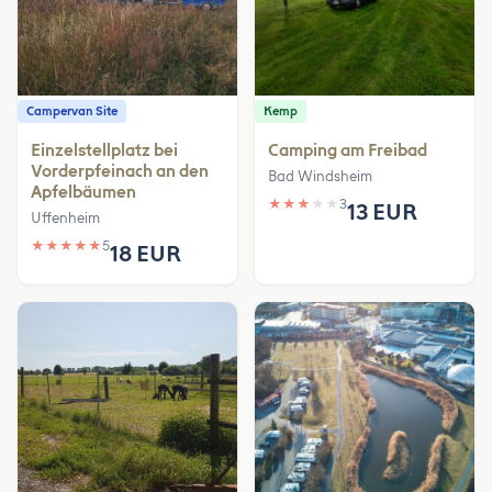
Campervan Site
Kemp
Einzelstellplatz bei
Camping am Freibad
Vorderpfeinach an den
Bad Windsheim
Apfelbäumen
★
★
★
★
★
3
13 EUR
Uffenheim
★
★
★
★
★
5
18 EUR