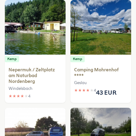
Kemp
Kemp
Nepermuk / Zeltplatz
Camping Mohrenhof
am Naturbad
****
Nordenberg
Geslau
Windelsbach
★
★
★
★
★
4
43 EUR
★
★
★
★
★
4