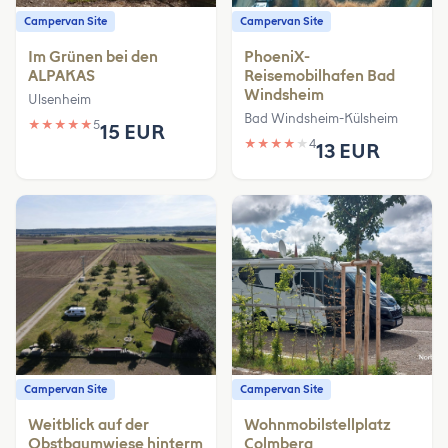
Campervan Site
Campervan Site
Im Grünen bei den
PhoeniX-
ALPAKAS
Reisemobilhafen Bad
Windsheim
Ulsenheim
Bad Windsheim-Külsheim
★
★
★
★
★
5
15 EUR
★
★
★
★
★
4
13 EUR
Campervan Site
Campervan Site
Weitblick auf der
Wohnmobilstellplatz
Obstbaumwiese hinterm
Colmberg