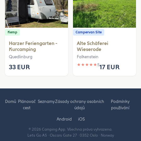
Kemp
Campervan Site
Harzer Feriengarten -
Alte Schäferei
Kurcamping
Wieserode
Quedlinburg
Falkenstein
★
★
★
★
★
5
33 EUR
17 EUR
Domů
Plánovač
Seznamy
Zásady ochrany osobních
Podmínky
cest
údajů
používání
Android
iOS
© 2026 Camping App. Všechna práva vyhrazena.
Lets Go AS · Oscars Gate 27 · 0352 Oslo · Norway