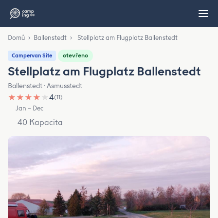
Domů
›
Ballenstedt
›
Stellplatz am Flugplatz Ballenstedt
otevřeno
Campervan Site
Stellplatz am Flugplatz Ballenstedt
Ballenstedt · Asmusstedt
★
★
★
★
★
4
(11)
Jan – Dec
40 Kapacita