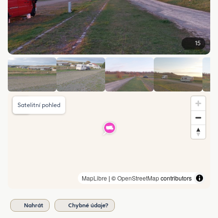
15
Satelitní pohled
MapLibre
| ©
OpenStreetMap
contributors
Nahrát
Chybné údaje?