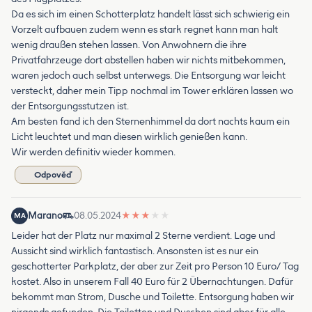
Da es sich im einen Schotterplatz handelt lässt sich schwierig ein
Vorzelt aufbauen zudem wenn es stark regnet kann man halt
wenig draußen stehen lassen. Von Anwohnern die ihre
Privatfahrzeuge dort abstellen haben wir nichts mitbekommen,
waren jedoch auch selbst unterwegs. Die Entsorgung war leicht
versteckt, daher mein Tipp nochmal im Tower erklären lassen wo
der Entsorgungsstutzen ist.
Am besten fand ich den Sternenhimmel da dort nachts kaum ein
Licht leuchtet und man diesen wirklich genießen kann.
Wir werden definitiv wieder kommen.
Odpověď
Marano
08.05.2024
★
★
★
★
★
MA
Leider hat der Platz nur maximal 2 Sterne verdient. Lage und
Aussicht sind wirklich fantastisch. Ansonsten ist es nur ein
geschotterter Parkplatz, der aber zur Zeit pro Person 10 Euro/ Tag
kostet. Also in unserem Fall 40 Euro für 2 Übernachtungen. Dafür
bekommt man Strom, Dusche und Toilette. Entsorgung haben wir