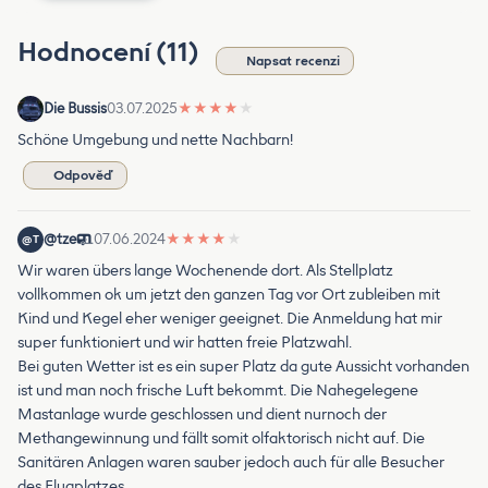
Hodnocení (11)
Napsat recenzi
Die Bussis
03.07.2025
★
★
★
★
★
Schöne Umgebung und nette Nachbarn!
Odpověď
@tze
07.06.2024
★
★
★
★
★
@T
Wir waren übers lange Wochenende dort. Als Stellplatz
vollkommen ok um jetzt den ganzen Tag vor Ort zubleiben mit
Kind und Kegel eher weniger geeignet. Die Anmeldung hat mir
super funktioniert und wir hatten freie Platzwahl.
Bei guten Wetter ist es ein super Platz da gute Aussicht vorhanden
ist und man noch frische Luft bekommt. Die Nahegelegene
Mastanlage wurde geschlossen und dient nurnoch der
Methangewinnung und fällt somit olfaktorisch nicht auf. Die
Sanitären Anlagen waren sauber jedoch auch für alle Besucher
des Flugplatzes.