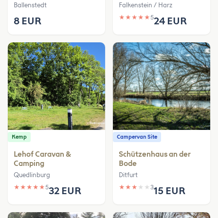
Ballenstedt
Falkenstein / Harz
★
★
★
★
★
5
8 EUR
24 EUR
Kemp
Campervan Site
Lehof Caravan &
Schützenhaus an der
Camping
Bode
Quedlinburg
Ditfurt
★
★
★
★
★
5
★
★
★
★
★
3
32 EUR
15 EUR