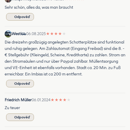
Sehr schön, alles da, was man braucht
Odpověď
Westi
06.08.2025
★
★
★
★
★
Die dreizehn großzügig angelegten Schotterplätze sind funktional
und ruhig gelegen. Am Zahlautomat (Eingang Freibad) sind die 8. -
€ Stellgebühr (Kleingeld, Scheine, Kreditkarte) zu zahlen. Strom an
den Stromsäulen und nur über Paypal zahlbar. Müllentsorgung
und VE-Einheit ist ebenfalls vorhanden. Stadt ca. 20 Min. zu Fuß
erreichbar. Ein Imbiss ist ca 200 m entfernt.
Odpověď
Friedrich Müller
06.01.2024
★
★
★
★
★
Zu teuer
Odpověď