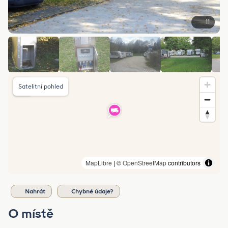
11
Satelitní pohled
MapLibre
| ©
OpenStreetMap
contributors
Nahrát
Chybné údaje?
O místě