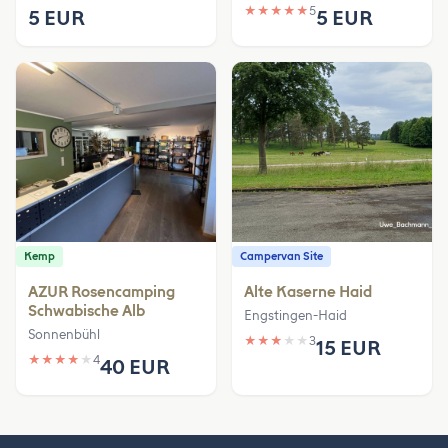
★
★
★
★
★
5
5 EUR
5 EUR
Kemp
Campervan Site
AZUR Rosencamping
Alte Kaserne Haid
Schwabische Alb
Engstingen-Haid
Sonnenbühl
★
★
★
★
★
3
15 EUR
★
★
★
★
★
4
40 EUR