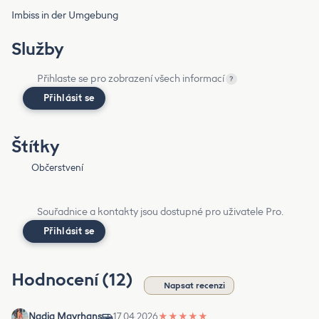
Imbiss in der Umgebung
Služby
Přihlaste se pro zobrazení všech informací
?
Přihlásit se
Štítky
Občerstvení
Souřadnice a kontakty jsou dostupné pro uživatele Pro.
Přihlásit se
Hodnocení (12)
Napsat recenzi
Nadja Mayrhans
17.04.2026
★
★
★
★
★