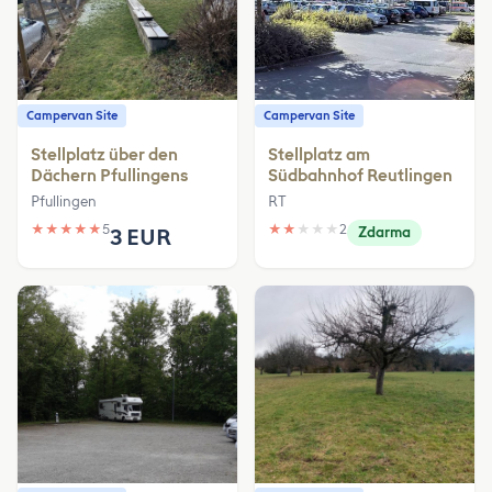
Campervan Site
Campervan Site
Stellplatz über den
Stellplatz am
Dächern Pfullingens
Südbahnhof Reutlingen
Pfullingen
RT
★
★
★
★
★
5
★
★
★
★
★
2
3 EUR
Zdarma