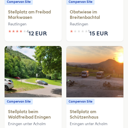
Campervan Site
Campervan Site
Stellplatz am Freibad
Obstwiese im
Markwasen
Breitenbachtal
Reutlingen
Reutlingen
★
★
★
★
★
4
★
★
★
★
★
1
12 EUR
15 EUR
Campervan Site
Campervan Site
Stellplatz beim
Stellplatz am
Waldfreibad Eningen
Schützenhaus
Eningen unter Achalm
Eningen unter Achalm