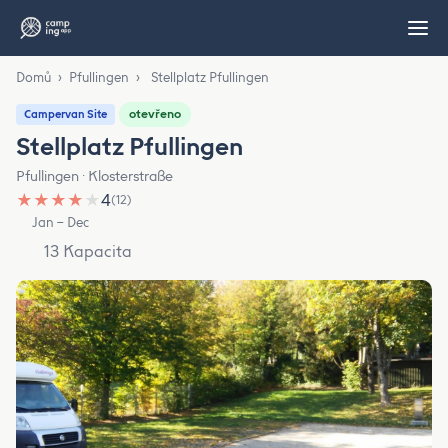
Domů
›
Pfullingen
›
Stellplatz Pfullingen
otevřeno
Campervan Site
Stellplatz Pfullingen
Pfullingen · Klosterstraße
★
★
★
★
★
4
(12)
Jan – Dec
13 Kapacita