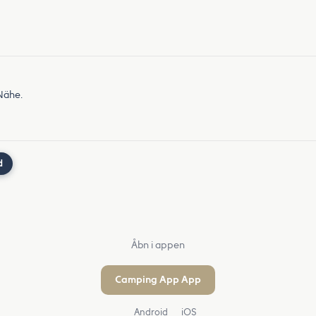
 Nähe.
d
Åbn i appen
Camping App App
Android
iOS