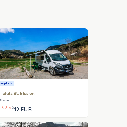
erplads
llplatz St. Blasien
Blasien
★
★
★
★
5
12 EUR