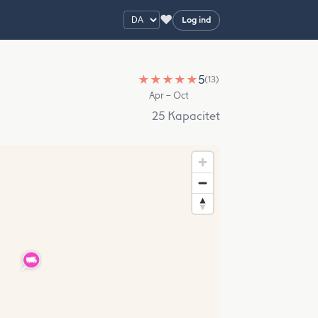
♥
Log ind
★
★
★
★
★
5
(13)
Apr – Oct
25 Kapacitet