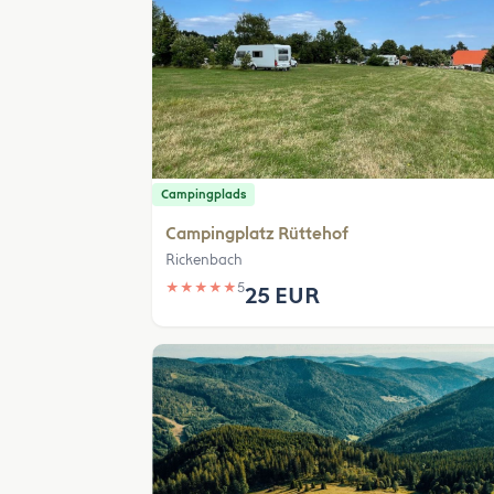
Campingplads
Campingplatz Rüttehof
Rickenbach
★
★
★
★
★
5
25 EUR