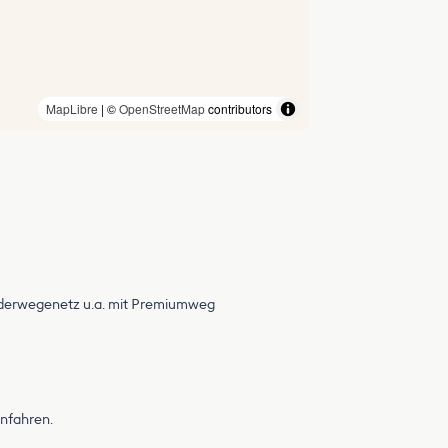
MapLibre
| ©
OpenStreetMap
contributors
nderwegenetz u.a. mit Premiumweg
infahren.