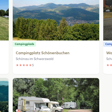
Campingplads
Camp
Campingplatz Schönenbuchen
Wo
Schönau im Schwarzwald
Sch
★
★
★
★
★
5
★