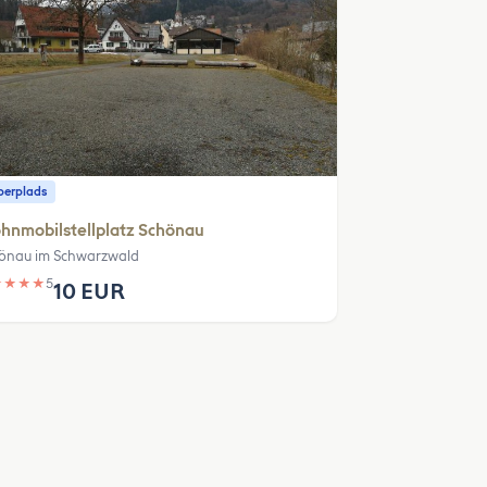
erplads
hnmobilstellplatz Schönau
önau im Schwarzwald
★
★
★
★
5
10 EUR