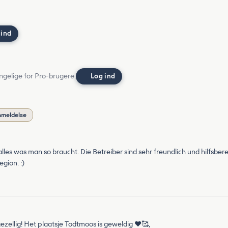
 ind
ngelige for Pro-brugere.
Log ind
nmeldelse
 alles was man so braucht. Die Betreiber sind sehr freundlich und hilfsber
gion. :)
gezellig! Het plaatsje Todtmoos is geweldig ❤️🥰,