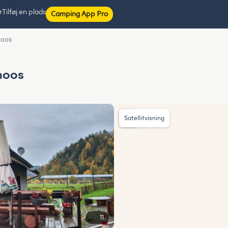
r
Tilføj en plads
Camping App Pro
moos
moos
Satellitvisning
11