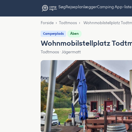
Søg
Rejseplanlægger
Camping App-liste
Forside
›
Todtmoos
›
Wohnmobilstellplatz Todt
Åben
Camperplads
Wohnmobilstellplatz Todt
Todtmoos · Jägermatt