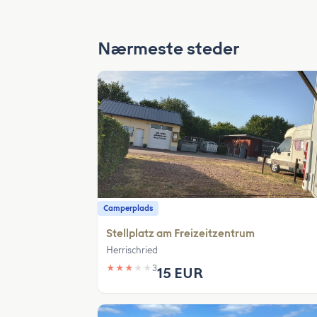
Nærmeste steder
Camperplads
Stellplatz am Freizeitzentrum
Herrischried
★
★
★
★
★
3
15 EUR