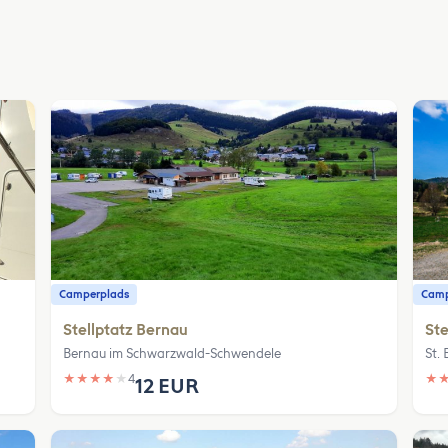
Camperplads
Camp
Stellptatz Bernau
Ste
Bernau im Schwarzwald-Schwendele
St. 
★
★
★
★
★
4
★
12 EUR