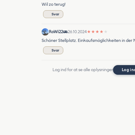
Wil zo terug!
Svar
RoWi22
26.10.2024
★
★
★
★
★
Schöner Stellplatz. Einkaufsmöglichkeiten in der
Svar
Log ind for at se alle oplysninger
Log in