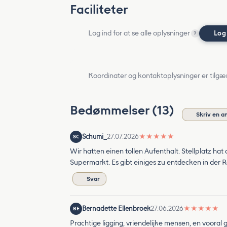
Faciliteter
Log ind for at se alle oplysninger
Log
?
Koordinater og kontaktoplysninger er tilgæ
Bedømmelser (13)
Skriv en a
Schumi_
27.07.2026
★
★
★
★
★
SC
Wir hatten einen tollen Aufenthalt. Stellplatz hat
Supermarkt. Es gibt einiges zu entdecken in der Re
Svar
Bernadette Ellenbroek
27.06.2026
★
★
★
★
★
BE
Prachtige ligging, vriendelijke mensen, en vooral 