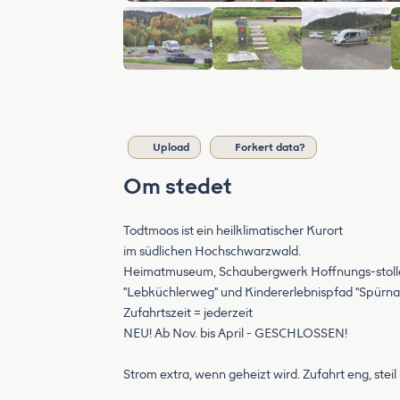
Upload
Forkert data?
Om stedet
Todtmoos ist ein heilklimatischer Kurort
im südlichen Hochschwarzwald.
Heimatmuseum, Schaubergwerk Hoffnungs-stollen
"Lebküchlerweg" und Kindererlebnispfad "Spürna
Zufahrtszeit = jederzeit
NEU! Ab Nov. bis April - GESCHLOSSEN!
Strom extra, wenn geheizt wird. Zufahrt eng, stei