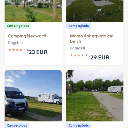
Campingplads
Camperplads
Camping Neuwarft
Womo Ankerplatz am
Deich
Dagebüll
Dagebüll
★
★
★
★
★
4
23 EUR
★
★
★
★
★
5
29 EUR
Camperplads
Camperplads