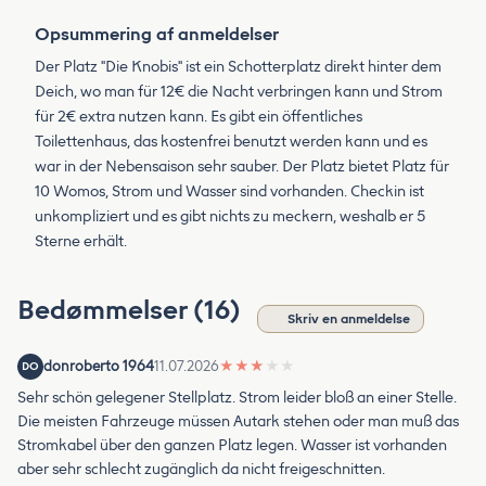
Opsummering af anmeldelser
Der Platz "Die Knobis" ist ein Schotterplatz direkt hinter dem
Deich, wo man für 12€ die Nacht verbringen kann und Strom
für 2€ extra nutzen kann. Es gibt ein öffentliches
Toilettenhaus, das kostenfrei benutzt werden kann und es
war in der Nebensaison sehr sauber. Der Platz bietet Platz für
10 Womos, Strom und Wasser sind vorhanden. Checkin ist
unkompliziert und es gibt nichts zu meckern, weshalb er 5
Sterne erhält.
Bedømmelser (16)
Skriv en anmeldelse
donroberto 1964
11.07.2026
★
★
★
★
★
DO
Sehr schön gelegener Stellplatz. Strom leider bloß an einer Stelle.
Die meisten Fahrzeuge müssen Autark stehen oder man muß das
Stromkabel über den ganzen Platz legen. Wasser ist vorhanden
aber sehr schlecht zugänglich da nicht freigeschnitten.