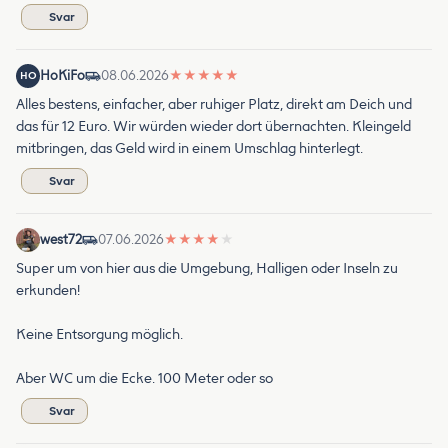
Svar
HoKiFo
08.06.2026
★
★
★
★
★
HO
Alles bestens, einfacher, aber ruhiger Platz, direkt am Deich und
das für 12 Euro. Wir würden wieder dort übernachten. Kleingeld
mitbringen, das Geld wird in einem Umschlag hinterlegt.
Svar
west72
07.06.2026
★
★
★
★
★
Super um von hier aus die Umgebung, Halligen oder Inseln zu
erkunden!
Keine Entsorgung möglich.
Aber WC um die Ecke. 100 Meter oder so
Svar