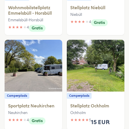
Wohnmobilstellplatz
Stellplatz Niebüll
Emmelsbüll - Horsbüll
Niebüll
Emmelsbüll-Horsbüll
★
★
★
★
★
4
Gratis
★
★
★
★
★
4
Gratis
Camperplads
Camperplads
Sportplatz Neukirchen
Stellplatz Ockholm
Neukirchen
Ockholm
★
★
★
★
★
4
★
★
★
★
★
5
Gratis
15 EUR