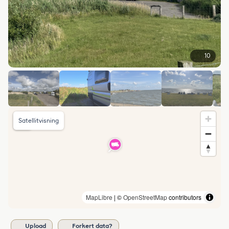
10
Satellitvisning
MapLibre
| ©
OpenStreetMap
contributors
Upload
Forkert data?