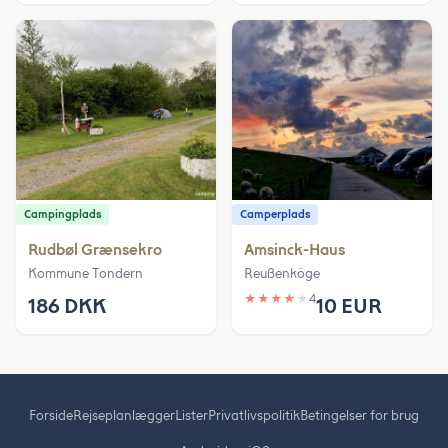
Campingplads
Camperplads
Rudbøl Grænsekro
Amsinck-Haus
Kommune Tondern
Reußenköge
★
★
★
★
★
4
186 DKK
10 EUR
Forside
Rejseplanlægger
Lister
Privatlivspolitik
Betingelser for brug