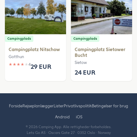
Campingplads
Campingplads
Campingplatz Nitschow
Campingplatz Sietower
Bucht
Gotthun
Sietow
★
★
★
★
★
4
29 EUR
24 EUR
Forside
Rejseplanlægger
Lister
Privatlivspolitik
Betingelser for brug
Android
iOS
© 2026 Camping App. Alle rettigheder forbeholdes.
Lets Go AS · Oscars Gate 27 · 0352 Oslo · Norway