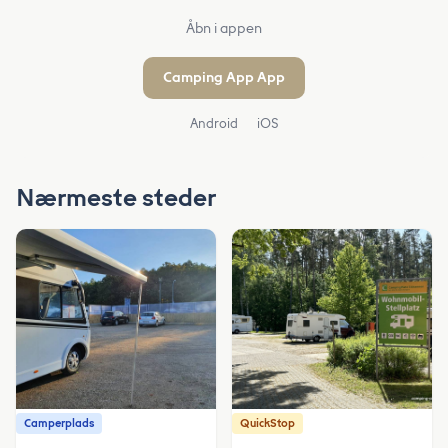
Åbn i appen
Camping App App
Android
iOS
Nærmeste steder
Camperplads
QuickStop