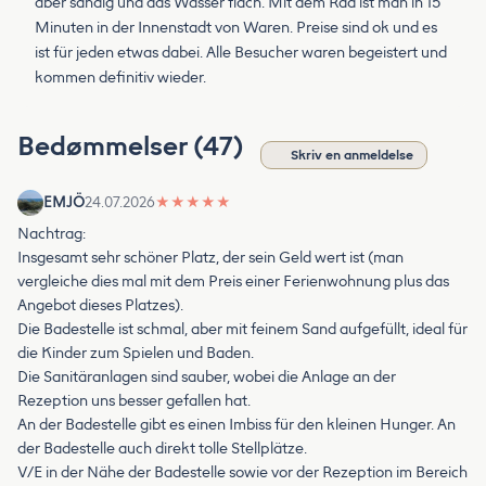
aber sandig und das Wasser flach. Mit dem Rad ist man in 15
Minuten in der Innenstadt von Waren. Preise sind ok und es
ist für jeden etwas dabei. Alle Besucher waren begeistert und
kommen definitiv wieder.
Bedømmelser (47)
Skriv en anmeldelse
EMJÖ
24.07.2026
★
★
★
★
★
Nachtrag:
Insgesamt sehr schöner Platz, der sein Geld wert ist (man
vergleiche dies mal mit dem Preis einer Ferienwohnung plus das
Angebot dieses Platzes).
Die Badestelle ist schmal, aber mit feinem Sand aufgefüllt, ideal für
die Kinder zum Spielen und Baden.
Die Sanitäranlagen sind sauber, wobei die Anlage an der
Rezeption uns besser gefallen hat.
An der Badestelle gibt es einen Imbiss für den kleinen Hunger. An
der Badestelle auch direkt tolle Stellplätze.
V/E in der Nähe der Badestelle sowie vor der Rezeption im Bereich