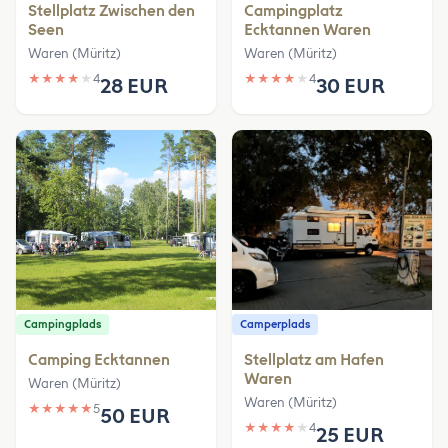
Stellplatz Zwischen den
Campingplatz
Seen
Ecktannen Waren
Waren (Müritz)
Waren (Müritz)
★
★
★
★
★
4
★
★
★
★
★
4
28 EUR
30 EUR
Campingplads
Camperplads
Camping Ecktannen
Stellplatz am Hafen
Waren
Waren (Müritz)
Waren (Müritz)
★
★
★
★
★
5
50 EUR
★
★
★
★
★
4
25 EUR