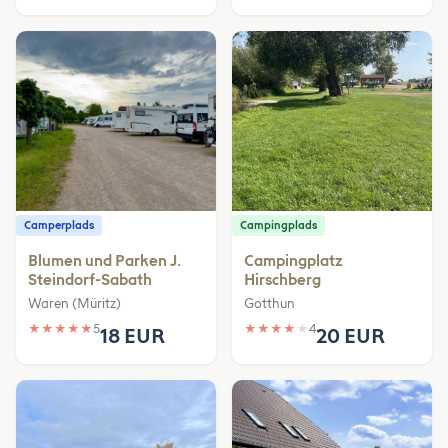
Camperplads
Campingplads
Blumen und Parken J.
Campingplatz
Steindorf-Sabath
Hirschberg
Waren (Müritz)
Gotthun
★
★
★
★
★
5
★
★
★
★
★
4
18 EUR
20 EUR