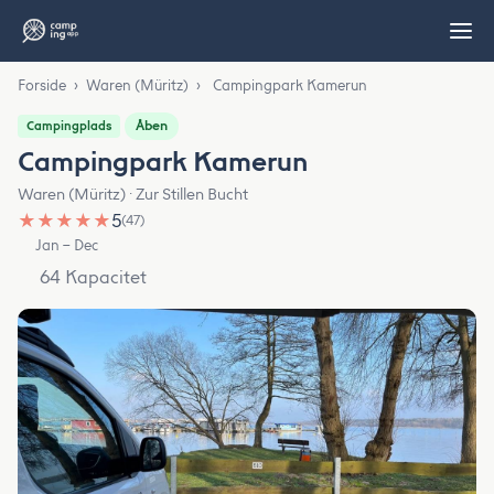
Forside
›
Waren (Müritz)
›
Campingpark Kamerun
Åben
Campingplads
Campingpark Kamerun
Waren (Müritz) · Zur Stillen Bucht
★
★
★
★
★
5
(47)
Jan – Dec
64 Kapacitet