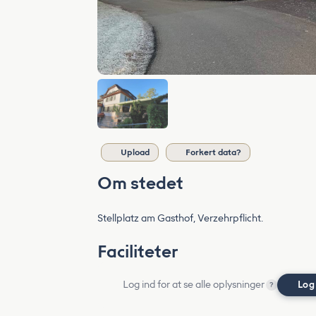
Upload
Forkert data?
Om stedet
Stellplatz am Gasthof, Verzehrpflicht.
Faciliteter
Log ind for at se alle oplysninger
Log
?