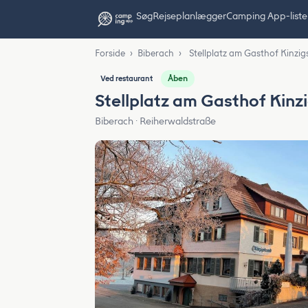
Søg
Rejseplanlægger
Camping App-liste
Forside
›
Biberach
›
Stellplatz am Gasthof Kinzi
Åben
Ved restaurant
Stellplatz am Gasthof Kinz
Biberach · Reiherwaldstraße