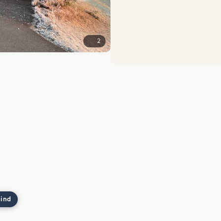
2
 ind