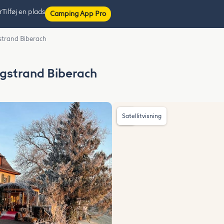
r
Tilføj en plads
Camping App Pro
gstrand Biberach
igstrand Biberach
Satellitvisning