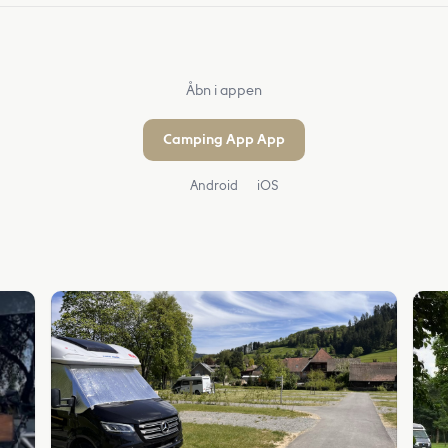
Åbn i appen
Camping App App
Android
iOS