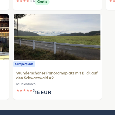
★
★
★
★
★
4
★
Gratis
Camperplads
Wunderschöner Panoramaplatz mit Blick auf
den Schwarzwald #2
Mühlenbach
★
★
★
★
★
5
15 EUR