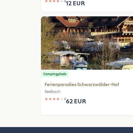
★
★
★
★
★
4
12 EUR
Campingplads
Ferienparadies Schwarzwälder-Hof
Seelbach
★
★
★
★
★
4
62 EUR