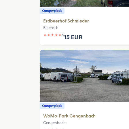
Camperplads
Erdbeerhof Schmieder
Biberach
★
★
★
★
★
5
15 EUR
Camperplads
WoMo-Park Gengenbach
Gengenbach