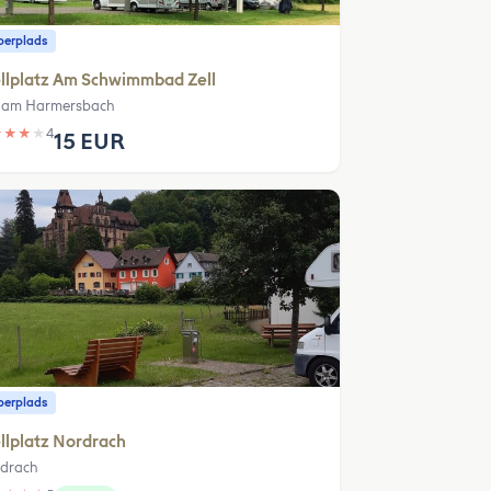
erplads
llplatz Am Schwimmbad Zell
l am Harmersbach
★
★
★
★
4
15 EUR
erplads
llplatz Nordrach
drach