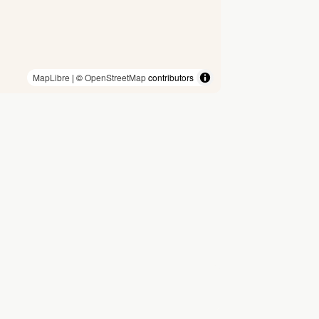
MapLibre
| ©
OpenStreetMap
contributors