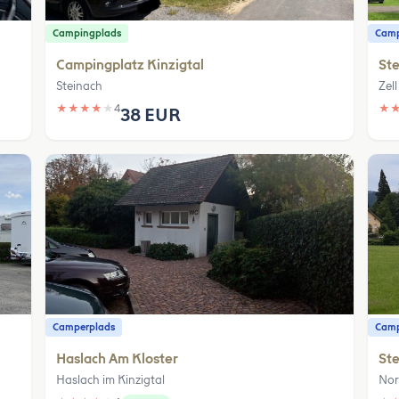
Campingplads
Camp
Campingplatz Kinzigtal
Ste
Steinach
Zel
★
★
★
★
★
4
★
38 EUR
Camperplads
Camp
Haslach Am Kloster
Ste
Haslach im Kinzigtal
Nor