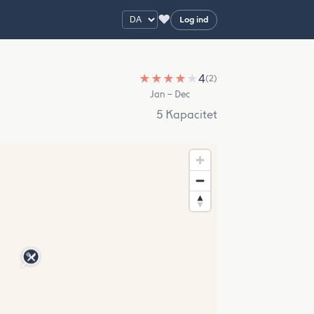
♥
Log ind
★
★
★
★
★
4
(2)
Jan – Dec
5 Kapacitet