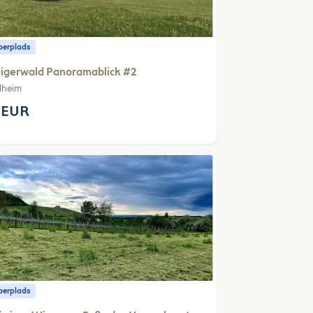
erplads
eigerwald Panoramablick #2
lheim
 EUR
erplads