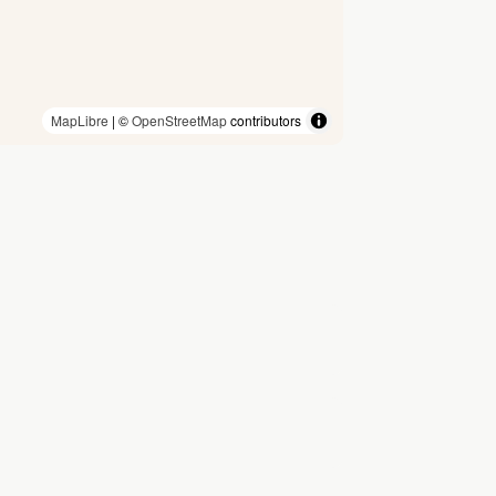
MapLibre
| ©
OpenStreetMap
contributors