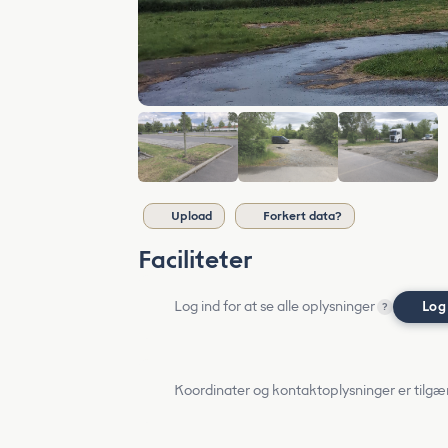
Upload
Forkert data?
Faciliteter
Log ind for at se alle oplysninger
Log
?
Koordinater og kontaktoplysninger er tilgæ