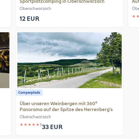
Sportplatzcamping in Oberschwarzach
Auf
Oberschwarzach
Obe
★
12 EUR
Camperplads
Über unseren Weinbergen mit 360°
Panorama auf der Spitze des Herrenberg's
Oberschwarzach
★
★
★
★
★
5
33 EUR