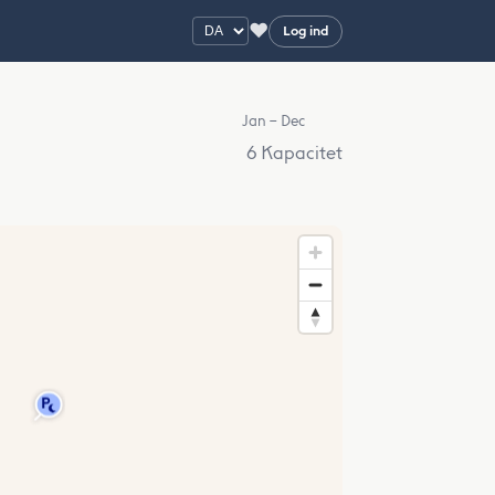
♥
Log ind
Jan – Dec
6 Kapacitet