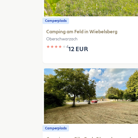
Camperplads
Camping am Feld in Wiebelsberg
Oberschwarzach
★
★
★
★
★
4
12 EUR
Camperplads