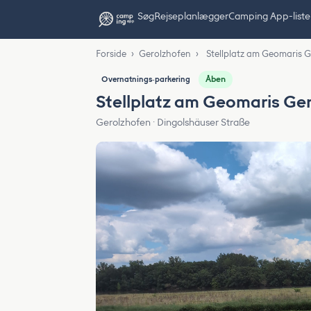
Søg
Rejseplanlægger
Camping App-liste
Forside
›
Gerolzhofen
›
Stellplatz am Geomaris 
Åben
Overnatnings‑parkering
Stellplatz am Geomaris Ge
Gerolzhofen · Dingolshäuser Straße