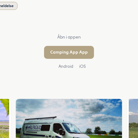
meldelse
Åbn i appen
Camping App App
Android
iOS