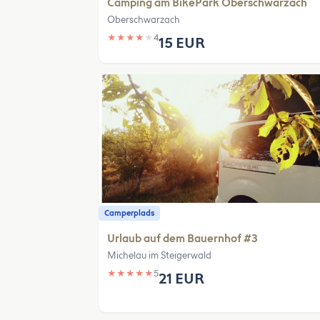
Camping am BikePark Oberschwarzach
Oberschwarzach
★
★
★
★
★
4
15 EUR
Camperplads
Urlaub auf dem Bauernhof #3
Michelau im Steigerwald
★
★
★
★
★
5
21 EUR