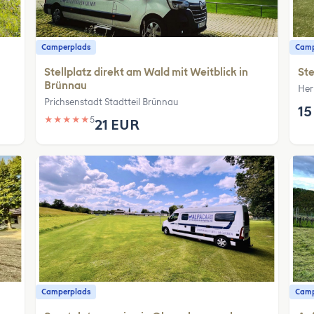
Camperplads
Camp
Stellplatz direkt am Wald mit Weitblick in
St
Brünnau
Her
Prichsenstadt Stadtteil Brünnau
15
★
★
★
★
★
5
21 EUR
Camperplads
Camp