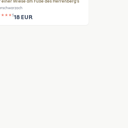
 einer Wiese am Fuße des Herrenberg's
rschwarzach
★
★
★
★
5
18 EUR