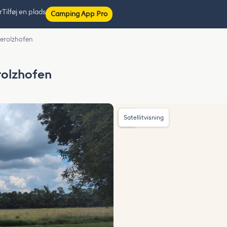
r
Tilføj en plads
Camping App Pro
Gerolzhofen
rolzhofen
Satellitvisning