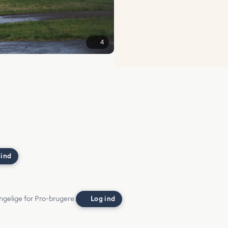
4
 ind
ngelige for Pro-brugere.
Log ind