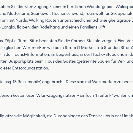
So haben Sie direkten Zugang zu einem herrlichen Wandergebiet, Waldsp
und Kletterturm, Saunawelt Höchenschwand, Teamwelt für Gruppenaktivi
ntrum mit Nordic Walking Routen unterschiedlicher Schwierigkeitsgrad
Langlaufloipen, den Rodelhang und einen Familienskilift.
s-Zäpfle-Turm. Bitte beachten Sie die Corona-Stellplatzregeln. Eine Ve
die gleichen Wertmarken wie beim Strom (1 Marke ca. 6 Stunden Strom)
in der Tourist-Information, im Loipenhaus, in der Hacho-Stube und in
rnten Busparkplatz beim Haus des Gastes (getrennte Säulen für Ver- un
 dieser Entsorgungsstation.
ür insg. 13 Reisemobile) angebracht. Diese sind mit Wertmarken zu bedi
zes einen kostenlosen Wlan-Zugang nutzen - einfach "Freifunk" wählen 
llplatzes die Möglichkeit, die Duschanlagen des Tennisclubs in der Umklei