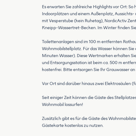
Es erwarten Sie zahlreiche Highlights vor Ort: 
Indoorplätzen und einem Außenplatz, Aussichts- 
mit Vesperstube (kein Ruhetag), NordicActiv Ze
Kneipp-Wassertret-Becken. Im Winter finden Sie 
Toilettenanlagen sind im 100 m entfernten Rothau
Wohnmobilstellplatz. Für das Wasser können Sie 
Minuten Wasser). Diese Wertmarken erhalten Sie 
und Entsorgungsstation ist beim ca. 500 m entfe
kostenfrei. Bitte entsorgen Sie Ihr Grauwasser an
Vor Ort sind darüber hinaus zwei Elektrosäulen (f
Seit einiger Zeit können die Gäste des Stellplat
Wohnmobil lossurfen!
Zusätzlich gibt es für die Gäste des Wohnmobilste
Gästekarte kostenlos zu nutzen.