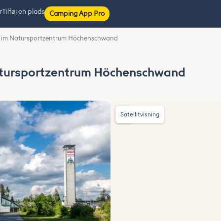
r
Tilføj en plads
Camping App Pro
z im Natursportzentrum Höchenschwand
atursportzentrum Höchenschwand
Satellitvisning