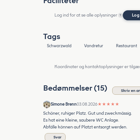
Faciliteter
Log ind for at se alle oplysninger
Log
?
Tags
Schwarzwald
Vandretur
Restaurant
Koordinater og kontaktoplysninger er tilgæ
Bedømmelser (15)
Skriv en a
Simone Brenn
03.08.2026
★
★
★
★
★
Schöner, ruhiger Platz. Gut und zweckmässig.
Es hat eine kleine, saubere WC Anlage.
Abfälle können auf Platzt entsorgt werden.
Svar