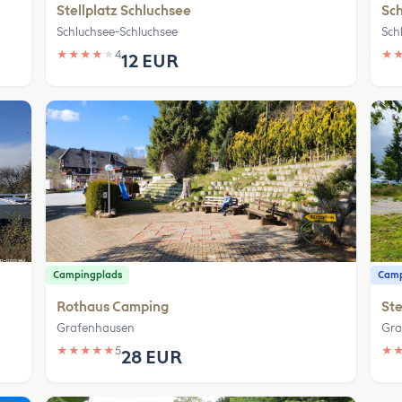
Stellplatz Schluchsee
Sc
Schluchsee-Schluchsee
Sch
★
★
★
★
★
4
★
12 EUR
Campingplads
Camp
Rothaus Camping
Ste
Grafenhausen
Gra
★
★
★
★
★
5
★
28 EUR