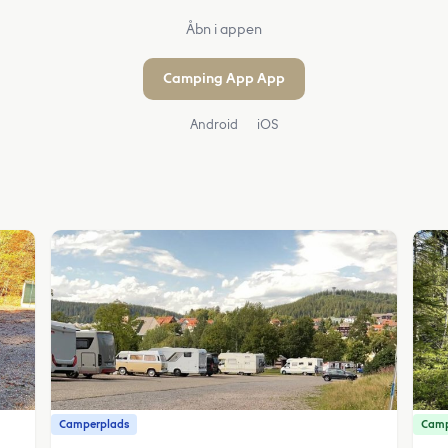
Åbn i appen
Camping App App
Android
iOS
Camperplads
Camp