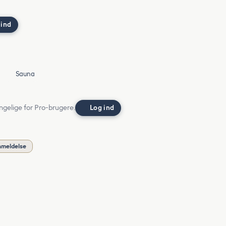
 ind
Sauna
ngelige for Pro-brugere.
Log ind
nmeldelse