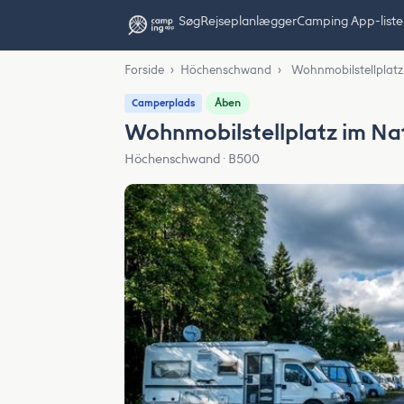
Søg
Rejseplanlægger
Camping App-liste
Forside
›
Höchenschwand
›
Wohnmobilstellplat
Åben
Camperplads
Wohnmobilstellplatz im N
Höchenschwand · B500