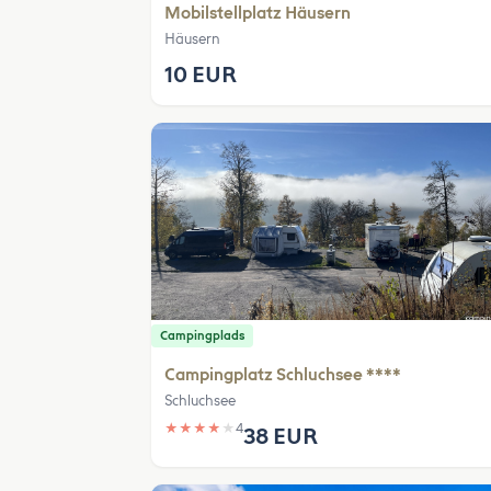
Mobilstellplatz Häusern
Häusern
10 EUR
Campingplads
Campingplatz Schluchsee ****
Schluchsee
★
★
★
★
★
4
38 EUR