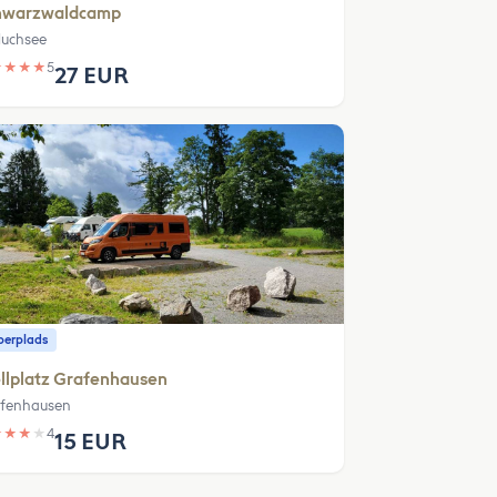
hwarzwaldcamp
luchsee
★
★
★
★
5
27 EUR
erplads
llplatz Grafenhausen
fenhausen
★
★
★
★
4
15 EUR