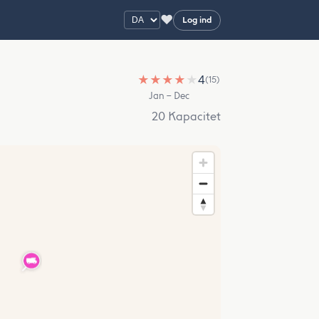
♥
Log ind
★
★
★
★
★
4
(15)
Jan – Dec
20 Kapacitet