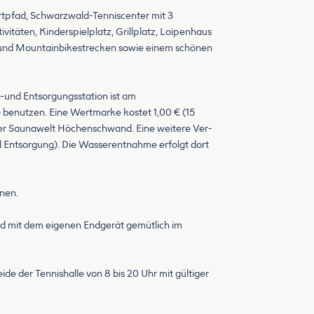
ortpfad, Schwarzwald-Tenniscenter mit 3
täten, Kinderspielplatz, Grillplatz, Loipenhaus
e und Mountainbikestrecken sowie einem schönen
r-und Entsorgungsstation ist am
 benutzen. Eine Wertmarke kostet 1,00 € (15
 der Saunawelt Höchenschwand. Eine weitere Ver-
d Entsorgung). Die Wasserentnahme erfolgt dort
enen.
und mit dem eigenen Endgerät gemütlich im
de der Tennishalle von 8 bis 20 Uhr mit gültiger