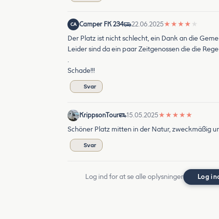
Camper FK 234
22.06.2025
★
★
★
★
★
CA
Der Platz ist nicht schlecht, ein Dank an die Geme
Leider sind da ein paar Zeitgenossen die die Rege
.
Schade!!!
Svar
KrippsonTour
15.05.2025
★
★
★
★
★
Schöner Platz mitten in der Natur, zweckmäßig u
Svar
Log ind for at se alle oplysninger
Log in