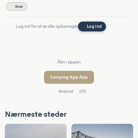
Svar
Log ind for at se alle oplysninger
Log ind
Åbn i appen
Camping App App
Android
iOS
Nærmeste steder