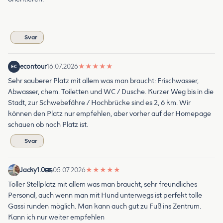
Svar
econtour
16.07.2026
★
★
★
★
★
EC
Sehr sauberer Platz mit allem was man braucht: Frischwasser,
Abwasser, chem. Toiletten und WC / Dusche. Kurzer Weg bis in die
Stadt, zur Schwebefähre / Hochbrücke sind es 2, 6 km. Wir
können den Platz nur empfehlen, aber vorher auf der Homepage
schauen ob noch Platz ist.
Svar
Jacky1.0
05.07.2026
★
★
★
★
★
Toller Stellplatz mit allem was man braucht, sehr freundliches
Personal, auch wenn man mit Hund unterwegs ist perfekt tolle
Gassi runden möglich. Man kann auch gut zu Fuß ins Zentrum.
Kann ich nur weiter empfehlen