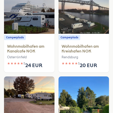
Camperplads
Camperplads
Wohnmobilhafen am
Wohnmobilhafen am
Kanalcafe NOK
Kreishafen NOK
Osterrönfeld
Rendsburg
★
★
★
★
★
5
★
★
★
★
★
5
24 EUR
20 EUR