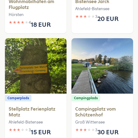
Wohnmobilhafen am
Bistensee Jarck
Flugplatz
Ahlefeld-Bistensee
Hörsten
★
★
★
★
★
3
20 EUR
★
★
★
★
★
4
18 EUR
Camperplads
Campingplads
Stellplatz Ferienplatz
Campingplatz vom
Matz
Schützenhof
Ahlefeld-Bistensee
Groß Wittensee
★
★
★
★
★
3
★
★
★
★
★
3
15 EUR
30 EUR