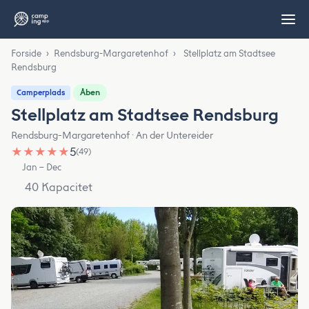
Forside
›
Rendsburg-Margaretenhof
›
Stellplatz am Stadtsee
Rendsburg
Åben
Camperplads
Stellplatz am Stadtsee Rendsburg
Rendsburg-Margaretenhof · An der Untereider
★
★
★
★
★
5
(49)
Jan – Dec
40 Kapacitet