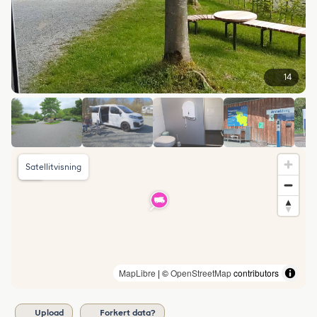
14
Satellitvisning
MapLibre
| ©
OpenStreetMap
contributors
Upload
Forkert data?