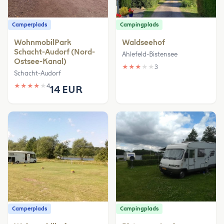
Camperplads
Campingplads
WohnmobilPark
Waldseehof
Schacht-Audorf (Nord-
Ahlefeld-Bistensee
Ostsee-Kanal)
★
★
★
★
★
3
Schacht-Audorf
★
★
★
★
★
4
14 EUR
Camperplads
Campingplads