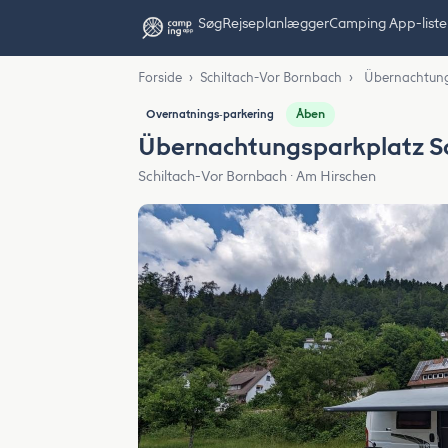
Søg
Rejseplanlægger
Camping App-liste
Forside
›
Schiltach-Vor Bornbach
›
Übernachtung
Åben
Overnatnings‑parkering
Übernachtungsparkplatz Sc
Schiltach-Vor Bornbach · Am Hirschen