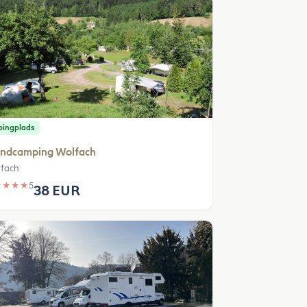
ingplads
endcamping Wolfach
fach
★
★
★
★
5
38 EUR