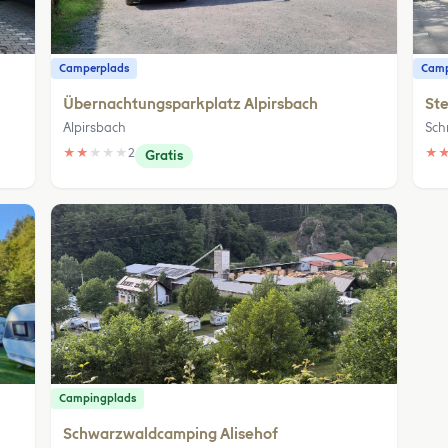
Camperplads
Camp
Übernachtungsparkplatz Alpirsbach
Ste
Alpirsbach
Sch
★
★
★
★
★
2
★
Gratis
Campingplads
Schwarzwaldcamping Alisehof