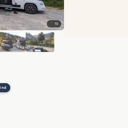
10
+4
 ind