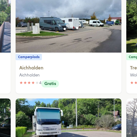
Camperplads
Camp
Aichhalden
Tr
Aichhalden
Wol
★
★
★
★
★
4
★
Gratis