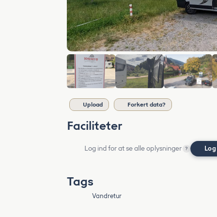
Upload
Forkert data?
Faciliteter
Log ind for at se alle oplysninger
Log
?
Tags
Vandretur