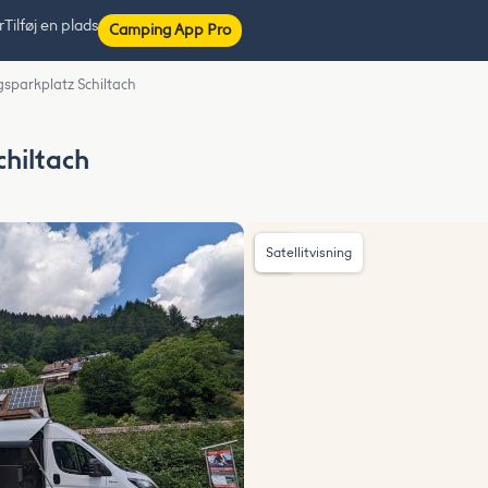
r
Tilføj en plads
Camping App Pro
sparkplatz Schiltach
hiltach
Satellitvisning