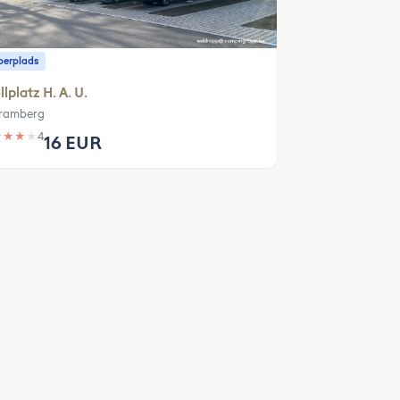
erplads
llplatz H. A. U.
ramberg
★
★
★
★
4
16 EUR