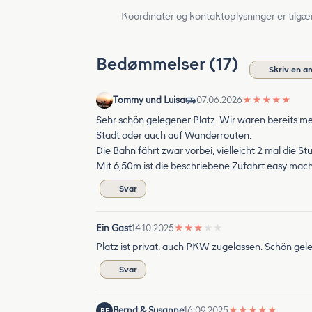
Koordinater og kontaktoplysninger er tilgæ
Bedømmelser (17)
Skriv en a
Tommy und Luisa
07.06.2026
★
★
★
★
★
Sehr schön gelegener Platz. Wir waren bereits mehr
Stadt oder auch auf Wanderrouten.
Die Bahn fährt zwar vorbei, vielleicht 2 mal die S
Mit 6,50m ist die beschriebene Zufahrt easy mach
Svar
Ein Gast
14.10.2025
★
★
★
★
★
Platz ist privat, auch PKW zugelassen. Schön gele
Svar
Bernd & Susanne
16.09.2025
★
★
★
★
★
BE