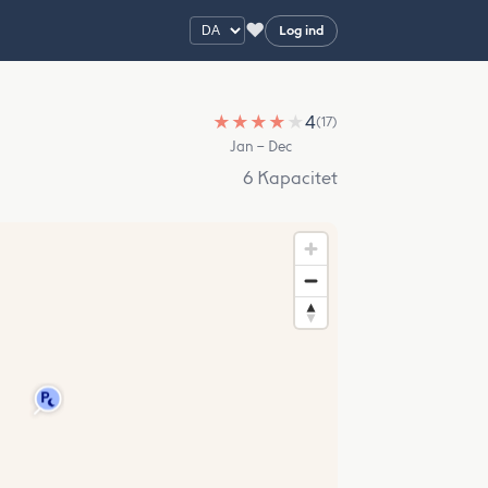
♥
Log ind
★
★
★
★
★
4
(17)
Jan – Dec
6 Kapacitet