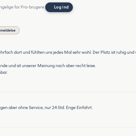
ngelige for Pro-brugere.
Log ind
nmeldelse
fach dort und fühlten uns jedes Mal sehr wohl. Der Platz ist ruhig und vo
tunde und ist unserer Meinung nach aber recht leise.
bar.
gen aber ohne Service, nur 24 Std. Enge Einfahrt.