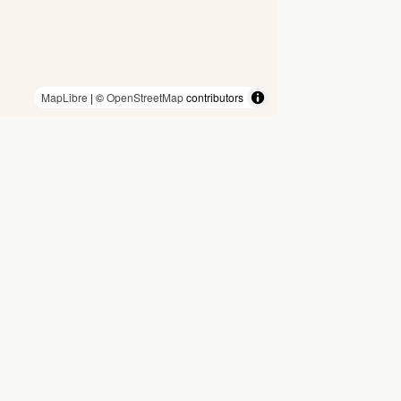
MapLibre
| ©
OpenStreetMap
contributors