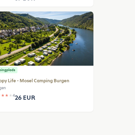
ingplads
py Life - Mosel Camping Burgen
gen
★
★
★
★
4
26 EUR