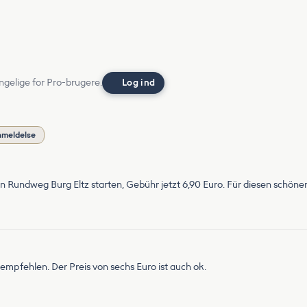
ngelige for Pro-brugere.
Log ind
nmeldelse
n Rundweg Burg Eltz starten, Gebühr jetzt 6,90 Euro. Für diesen schönen
empfehlen. Der Preis von sechs Euro ist auch ok.