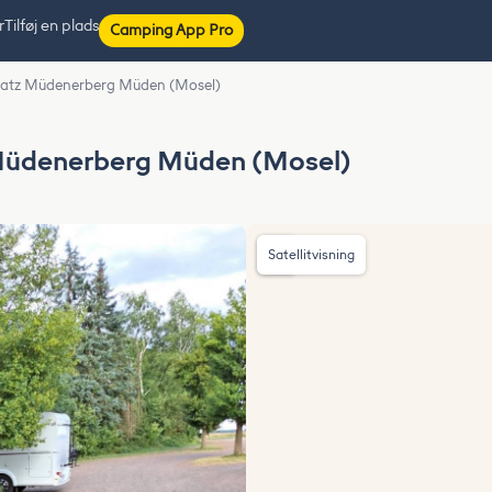
r
Tilføj en plads
Camping App Pro
atz Müdenerberg Müden (Mosel)
Müdenerberg Müden (Mosel)
Satellitvisning