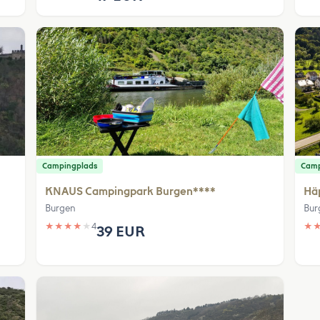
Campingplads
Camp
KNAUS Campingpark Burgen****
Häp
Burgen
Bur
★
★
★
★
★
4
★
39 EUR