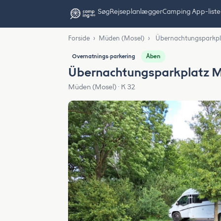
Søg
Rejseplanlægger
Camping App-liste
Forside
›
Müden (Mosel)
›
Übernachtungsparkpl
Åben
Overnatnings‑parkering
Übernachtungsparkplatz 
Müden (Mosel) · K 32