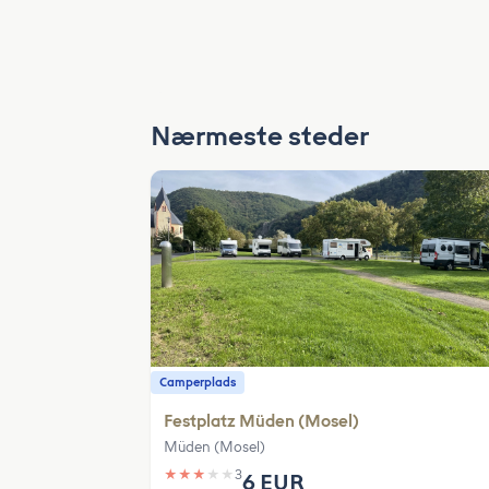
Nærmeste steder
Camperplads
Festplatz Müden (Mosel)
Müden (Mosel)
★
★
★
★
★
3
6 EUR