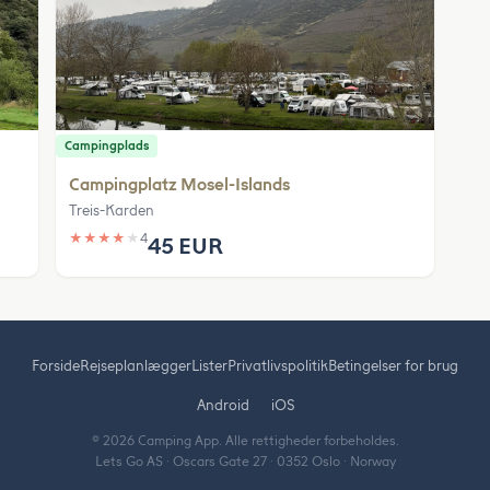
Campingplads
Campingplatz Mosel-Islands
Treis-Karden
★
★
★
★
★
4
45 EUR
Forside
Rejseplanlægger
Lister
Privatlivspolitik
Betingelser for brug
Android
iOS
© 2026 Camping App. Alle rettigheder forbeholdes.
Lets Go AS · Oscars Gate 27 · 0352 Oslo · Norway