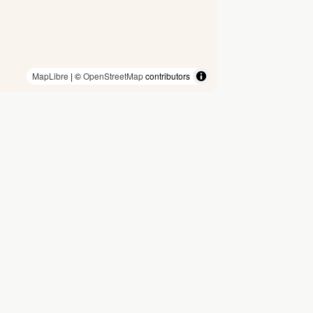
MapLibre
| ©
OpenStreetMap
contributors