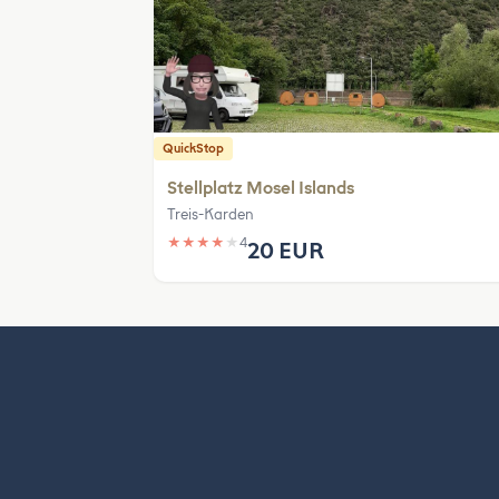
QuickStop
Stellplatz Mosel Islands
Treis-Karden
★
★
★
★
★
4
20 EUR