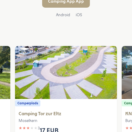
Camping App App
Android
iOS
Camperplads
Camp
Camping Tor zur Eltz
KN
Moselkern
Bur
★
★
★
★
★
3
★
17 EUR