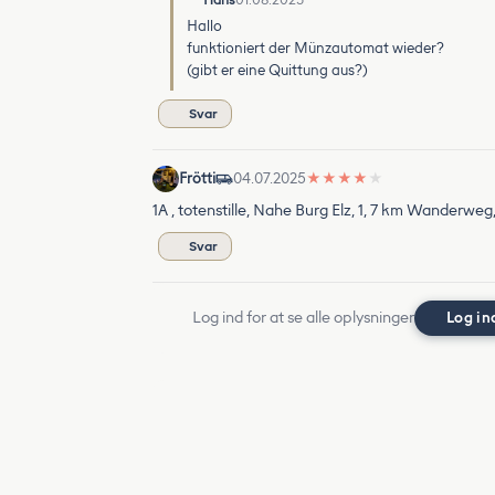
Hans
01.08.2025
Hallo
funktioniert der Münzautomat wieder?
(gibt er eine Quittung aus?)
Svar
Frötti
04.07.2025
★
★
★
★
★
1A , totenstille, Nahe Burg Elz, 1, 7 km Wanderwe
Svar
Log ind for at se alle oplysninger
Log in