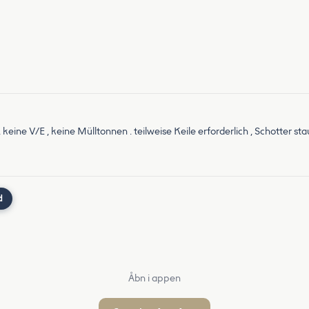
g, keine V/E , keine Mülltonnen . teilweise Keile erforderlich , Schotte
d
Åbn i appen