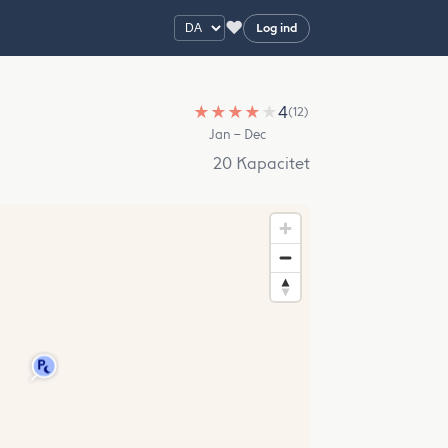
♥
Log ind
★
★
★
★
★
4
(12)
Jan – Dec
20 Kapacitet