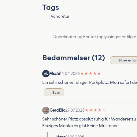
Tags
Vandretur
Koordinater og kontaktoplysninger er tilgæ
Bedømmelser (12)
Skriv en a
Alschi
14.04.2026
★
★
★
★
★
AL
Ein sehr schöner ruhiger Parkplatz. Man sofort de
Svar
GerdElla
27.07.2025
★
★
★
★
★
Sehr schöner Platz absolut ruhig für Wanderer zu 
Einziges Manko es gibt keine Mülltonne