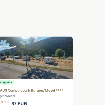
ingplads
AUS Campingpark Burgen/Mosel ****
gen/Mosel
★
★
★
★
3
37 EUR