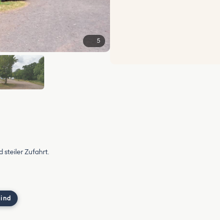
5
 steiler Zufahrt.
 ind