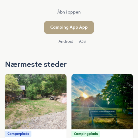
Åbn i appen
Camping App App
Android
iOS
Nærmeste steder
Camperplads
Campingplads