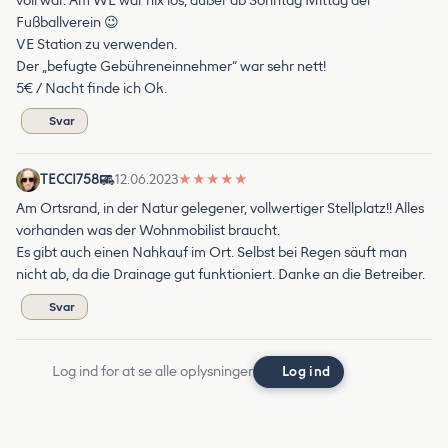
voll war. Am WE war nix los, außer ab Sonntag Mittag der
Fußballverein 😉
VE Station zu verwenden.
Der „befugte Gebühreneinnehmer“ war sehr nett!
5€ / Nacht finde ich Ok.
Svar
TECCI758
12.06.2023
★
★
★
★
★
Am Ortsrand, in der Natur gelegener, vollwertiger Stellplatz!! Alles
vorhanden was der Wohnmobilist braucht.
Es gibt auch einen Nahkauf im Ort. Selbst bei Regen säuft man
nicht ab, da die Drainage gut funktioniert. Danke an die Betreiber.
Svar
Log ind for at se alle oplysninger
Log ind