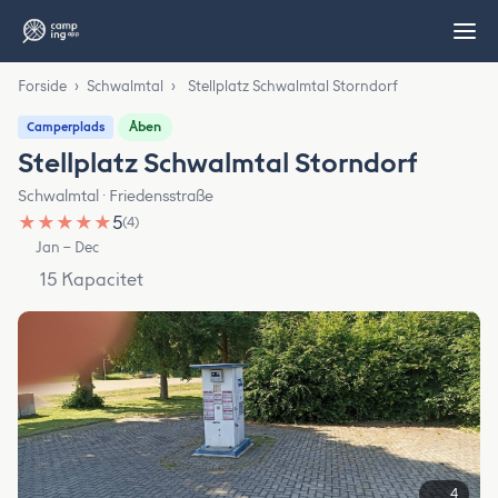
Forside
›
Schwalmtal
›
Stellplatz Schwalmtal Storndorf
Åben
Camperplads
Stellplatz Schwalmtal Storndorf
Schwalmtal · Friedensstraße
★
★
★
★
★
5
(4)
Jan – Dec
15 Kapacitet
4