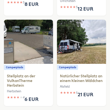
Ulrichstein
★
★
★
★
★
5
8 EUR
★
★
★
★
★
5
12 EUR
Camperplads
Camperplads
Stellplatz an der
Natürlicher Stellplatz an
VulkanTherme
einem kleinen Wäldchen
Herbstein
Alsfeld
Herbstein
★
★
★
★
★
5
21 EUR
★
★
★
★
★
4
6 EUR