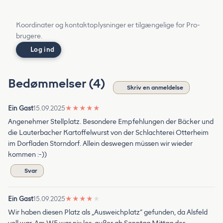
Koordinater og kontaktoplysninger er tilgængelige for Pro-
brugere.
Log ind
Bedømmelser (4)
Skriv en anmeldelse
Ein Gast
15.09.2025
★
★
★
★
★
Angenehmer Stellplatz. Besondere Empfehlungen der Bäcker und
die Lauterbacher Kartoffelwurst von der Schlachterei Otterheim
im Dorfladen Storndorf. Allein deswegen müssen wir wieder
kommen :-))
Svar
Ein Gast
15.09.2025
★
★
★
★
★
Wir haben diesen Platz als „Ausweichplatz“ gefunden, da Alsfeld