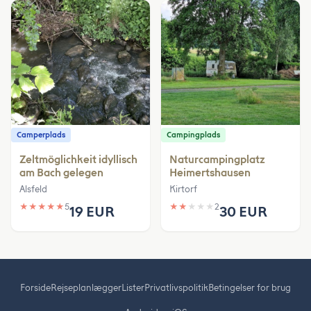
Camperplads
Campingplads
Zeltmöglichkeit idyllisch
Naturcampingplatz
am Bach gelegen
Heimertshausen
Alsfeld
Kirtorf
★
★
★
★
★
5
★
★
★
★
★
2
19 EUR
30 EUR
Forside
Rejseplanlægger
Lister
Privatlivspolitik
Betingelser for brug