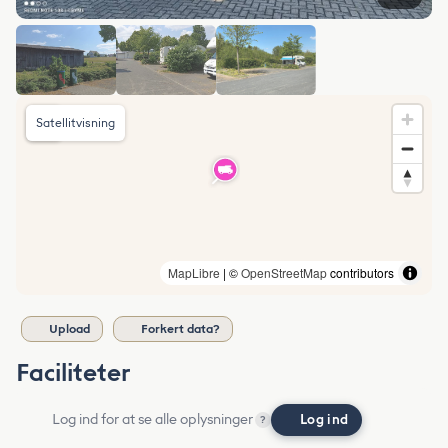
Satellitvisning
MapLibre
| ©
OpenStreetMap
contributors
Upload
Forkert data?
Faciliteter
Log ind for at se alle oplysninger
Log ind
?