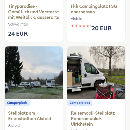
Tinyparadise -
Fkk Campingplatz FSG
Gemütlich und Versteckt
oberhessen
mit Weitblick, ausserorts
Alsfeld
Schwalmtal
★
★
★
★
★
5
20 EUR
24 EUR
Camperplads
Camperplads
Stellplatz am
Reisemobil-Stellplatz
Erlenstadtion Alsfeld
Panoramablick
Ulrichstein
Alsfeld