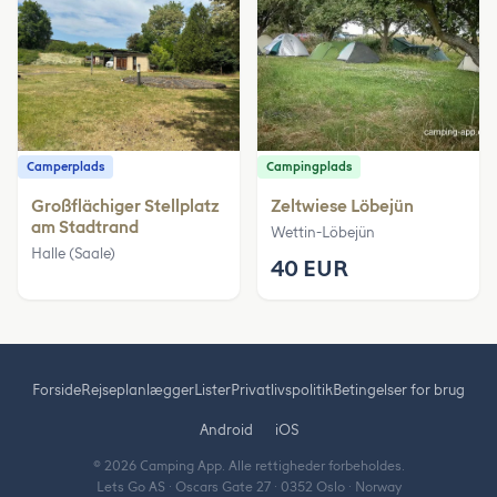
Camperplads
Campingplads
Großflächiger Stellplatz
Zeltwiese Löbejün
am Stadtrand
Wettin-Löbejün
Halle (Saale)
40 EUR
Forside
Rejseplanlægger
Lister
Privatlivspolitik
Betingelser for brug
Android
iOS
© 2026 Camping App. Alle rettigheder forbeholdes.
Lets Go AS · Oscars Gate 27 · 0352 Oslo · Norway