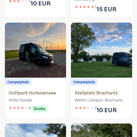
★
★
★
★
★
3
10 EUR
★
★
★
★
★
5
15 EUR
Camperplads
Camperplads
Golfpark Hufeisensee
Stellplatz Brachwitz
Halle (Saale)
Wettin-Löbejün-Brachwitz
★
★
★
★
★
4
★
★
★
★
★
3
Gratis
10 EUR