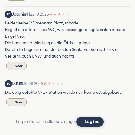
JoachimH
22.10.2025
★
★
★
★
★
JO
Leider keine VE mehr am Platz, schade.
Es gibt ein öffentliches WC, was besser gereinigt werden müsste.
Es geht so.
Die Lage mit Anbindung an die Öffis ist prima.
Durch die Lage an einer der beiden Saalebrücken ist hier viel
Verkehr, auch LKW, und auch nachts.
Svar
D.P.
10.08.2025
★
★
★
★
★
D.
Die ewig defekte V/E - Station wurde nun komplett abgebaut.
Svar
Log ind for at se alle oplysninger
Log ind