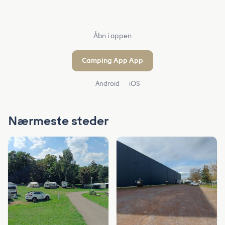
Åbn i appen
Camping App App
Android
iOS
Nærmeste steder