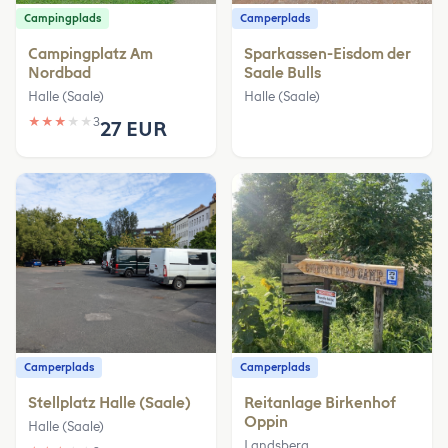
Campingplads
Camperplads
Campingplatz Am
Sparkassen-Eisdom der
Nordbad
Saale Bulls
Halle (Saale)
Halle (Saale)
★
★
★
★
★
3
27 EUR
Camperplads
Camperplads
Stellplatz Halle (Saale)
Reitanlage Birkenhof
Oppin
Halle (Saale)
Landsberg