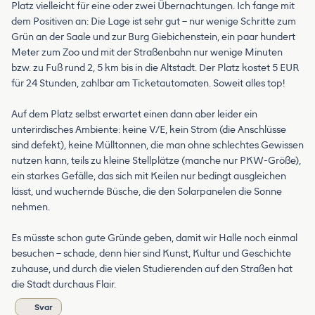
Platz vielleicht für eine oder zwei Übernachtungen. Ich fange mit
dem Positiven an: Die Lage ist sehr gut – nur wenige Schritte zum
Grün an der Saale und zur Burg Giebichenstein, ein paar hundert
Meter zum Zoo und mit der Straßenbahn nur wenige Minuten
bzw. zu Fuß rund 2, 5 km bis in die Altstadt. Der Platz kostet 5 EUR
für 24 Stunden, zahlbar am Ticketautomaten. Soweit alles top!
Auf dem Platz selbst erwartet einen dann aber leider ein
unterirdisches Ambiente: keine V/E, kein Strom (die Anschlüsse
sind defekt), keine Mülltonnen, die man ohne schlechtes Gewissen
nutzen kann, teils zu kleine Stellplätze (manche nur PKW-Größe),
ein starkes Gefälle, das sich mit Keilen nur bedingt ausgleichen
lässt, und wuchernde Büsche, die den Solarpanelen die Sonne
nehmen.
Es müsste schon gute Gründe geben, damit wir Halle noch einmal
besuchen – schade, denn hier sind Kunst, Kultur und Geschichte
zuhause, und durch die vielen Studierenden auf den Straßen hat
die Stadt durchaus Flair.
Svar