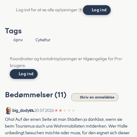
Log ind for at se alle oplysninger
Log ind
?
Tags
öpnv
Cykeltur
Koordinater og kontaktoplysninger er tilgængelige for Pro-
brugere.
Log ind
Bedømmelser (11)
Skriv en anmeldelse
big_dody
20.07.2026
★
★
★
★
★
Oha! Auf der einen Seite ist man Städten ja dankbar, wenn sie
beim Tourismus auch uns Wohnmobilisten mitdenken. Wer Halle
unbedingt besuchen möchte oder muss, für den eignet sich dieser