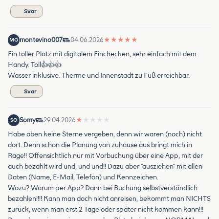
Svar
montevino007
04.06.2026
★
★
★
★
★
MO
Ein toller Platz mit digitalem Einchecken, sehr einfach mit dem
Handy. Toll👍👍👍
Wasser inklusive. Therme und Innenstadt zu Fuß erreichbar.
Svar
Somy
29.04.2026
★
★
★
★
★
SO
Habe oben keine Sterne vergeben, denn wir waren (noch) nicht
dort. Denn schon die Planung von zuhause aus bringt mich in
Rage!! Offensichtlich nur mit Vorbuchung über eine App, mit der
auch bezahlt wird und, und und!! Dazu aber "ausziehen" mit allen
Daten (Name, E-Mail, Telefon) und Kennzeichen.
Wozu? Warum per App? Dann bei Buchung selbstverständlich
bezahlen!!!! Kann man doch nicht anreisen, bekommt man NICHTS
zurück, wenn man erst 2 Tage oder später nicht kommen kann!!!