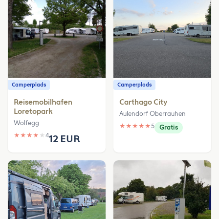
Camperplads
Camperplads
Reisemobilhafen
Carthago City
Loretopark
Aulendorf Oberrauhen
Wolfegg
★
★
★
★
★
5
Gratis
★
★
★
★
★
4
12 EUR