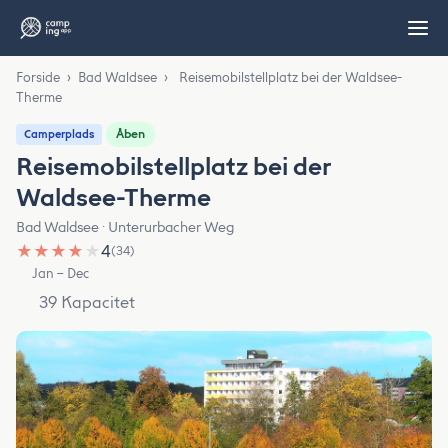
Forside
›
Bad Waldsee
›
Reisemobilstellplatz bei der Waldsee-
Therme
Åben
Camperplads
Reisemobilstellplatz bei der
Waldsee-Therme
Bad Waldsee · Unterurbacher Weg
★
★
★
★
★
4
(34)
Jan – Dec
39 Kapacitet