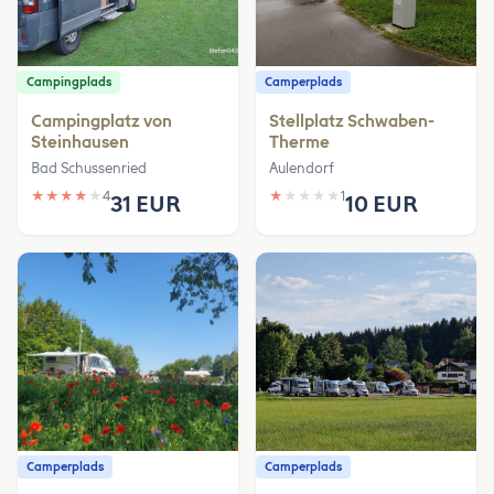
Campingplads
Camperplads
Campingplatz von
Stellplatz Schwaben-
Steinhausen
Therme
Bad Schussenried
Aulendorf
★
★
★
★
★
4
★
★
★
★
★
1
31 EUR
10 EUR
Camperplads
Camperplads