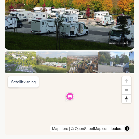
24
Satellitvisning
MapLibre
| ©
OpenStreetMap
contributors