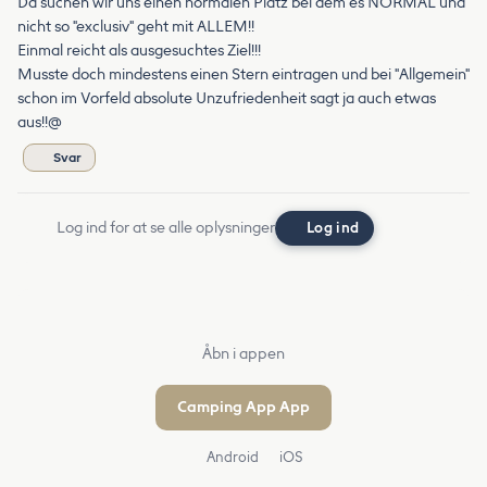
Da suchen wir uns einen normalen Platz bei dem es NORMAL und
nicht so "exclusiv" geht mit ALLEM!!
Einmal reicht als ausgesuchtes Ziel!!!
Musste doch mindestens einen Stern eintragen und bei "Allgemein"
schon im Vorfeld absolute Unzufriedenheit sagt ja auch etwas
aus!!@
Svar
Log ind for at se alle oplysninger
Log ind
Åbn i appen
Camping App App
Android
iOS