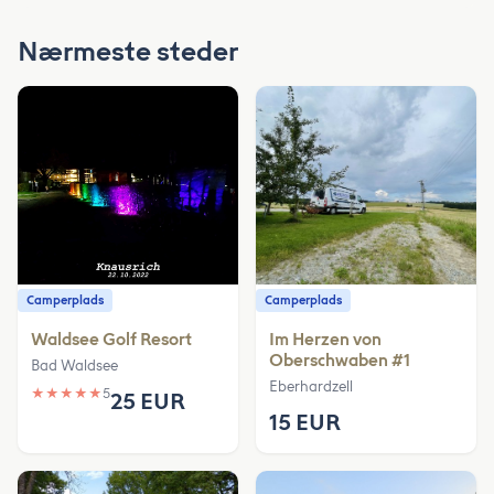
Nærmeste steder
Camperplads
Camperplads
Waldsee Golf Resort
Im Herzen von
Oberschwaben #1
Bad Waldsee
Eberhardzell
★
★
★
★
★
5
25 EUR
15 EUR