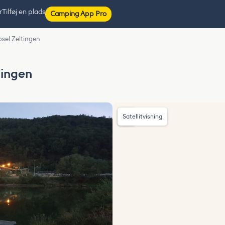
r
Tilføj en plads
Camping App Pro
osel Zeltingen
tingen
Satellitvisning