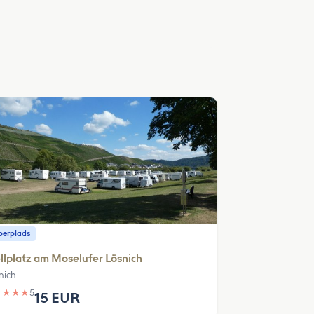
erplads
llplatz am Moselufer Lösnich
nich
★
★
★
★
5
15 EUR