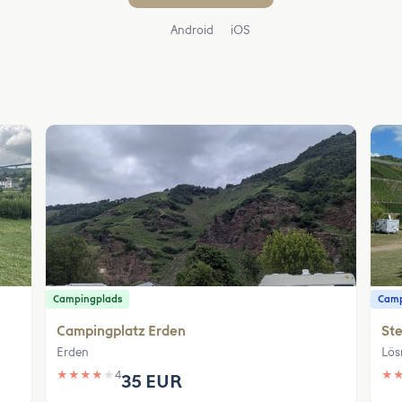
Android
iOS
Campingplads
Camp
Campingplatz Erden
Ste
Erden
Lös
★
★
★
★
★
4
★
35 EUR