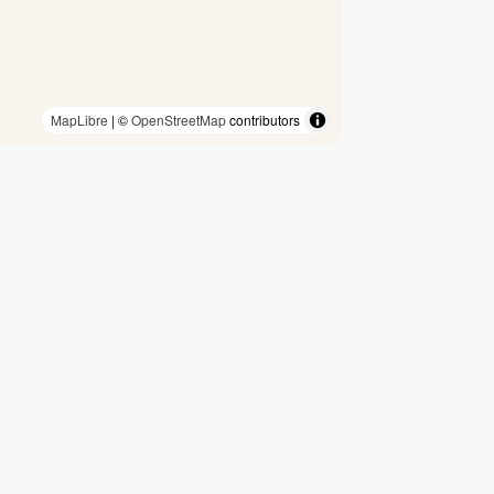
MapLibre
| ©
OpenStreetMap
contributors