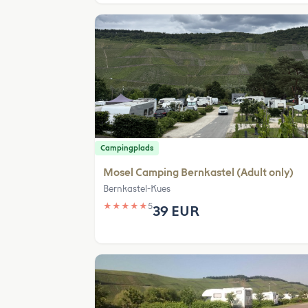
Campingplads
Mosel Camping Bernkastel (Adult only)
Bernkastel-Kues
★
★
★
★
★
5
39 EUR