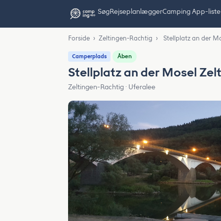
Søg
Rejseplanlægger
Camping App-liste
Forside
›
Zeltingen-Rachtig
›
Stellplatz an der M
Åben
Camperplads
Stellplatz an der Mosel Zel
Zeltingen-Rachtig · Uferalee