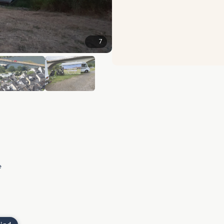
7
+1
e