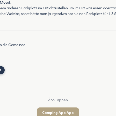
 Mosel.
m anderen Parkplatz im Ort abzustellen um im Ort was essen oder trink
eine WoMos, sonst hätte man ja irgendwo noch einen Parkplatz für 1-3 S
an die Gemeinde.
d
Åbn i appen
Camping App App