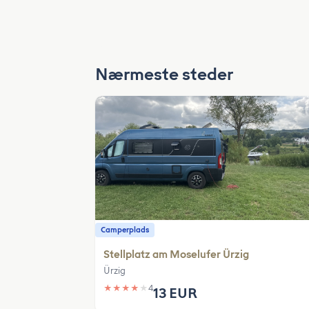
Nærmeste steder
Camperplads
Stellplatz am Moselufer Ürzig
Ürzig
★
★
★
★
★
4
13 EUR