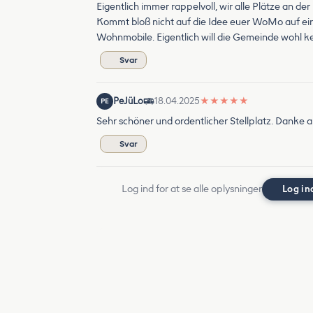
Eigentlich immer rappelvoll, wir alle Plätze an der
Kommt bloß nicht auf die Idee euer WoMo auf eine
Wohnmobile. Eigentlich will die Gemeinde wohl k
Svar
PeJüLo
18.04.2025
★
★
★
★
★
PE
Sehr schöner und ordentlicher Stellplatz. Danke 
Svar
Log ind for at se alle oplysninger
Log in