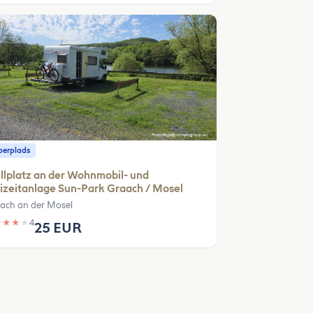
erplads
llplatz an der Wohnmobil- und
izeitanlage Sun-Park Graach / Mosel
ach an der Mosel
★
★
★
★
4
25 EUR