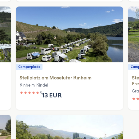
Camperplads
Camp
Stellplatz am Moselufer Kinheim
Ste
Fre
Kinheim-Kindel
Gra
★
★
★
★
★
5
13 EUR
★