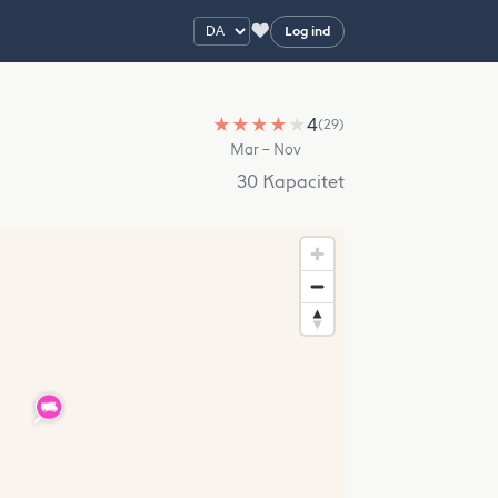
♥
Log ind
★
★
★
★
★
4
(29)
Mar – Nov
30 Kapacitet