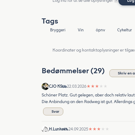
Log ind for at se alle oplysninger
Log
?
Tags
Bryggeri
Vin
öpnv
Cykeltur
Koordinater og kontaktoplysninger er tilgæ
Bedømmelser (29)
Skriv en 
CJO KS
22.03.2026
★
★
★
★
★
Schöner Platz. Gut gelegen, aber doch relativ laut
Die Anbindung an den Radweg ist gut. Allerdings 
Svar
H.Lunke
24.09.2025
★
★
★
★
★