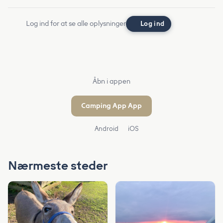
Log ind for at se alle oplysninger
Log ind
Åbn i appen
Camping App App
Android
iOS
Nærmeste steder