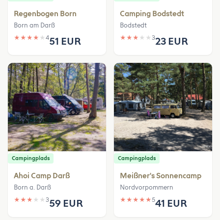
Regenbogen Born
Camping Bodstedt
Born am Darß
Bodstedt
★
★
★
★
★
4
★
★
★
★
★
3
51 EUR
23 EUR
Campingplads
Campingplads
Ahoi Camp Darß
Meißner's Sonnencamp
Born a. Darß
Nordvorpommern
★
★
★
★
★
3
★
★
★
★
★
5
59 EUR
41 EUR