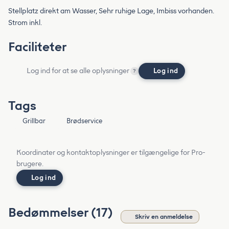
Stellplatz direkt am Wasser, Sehr ruhige Lage, Imbiss vorhanden.
Strom inkl.
Faciliteter
Log ind for at se alle oplysninger
Log ind
?
Tags
Grillbar
Brødservice
Koordinater og kontaktoplysninger er tilgængelige for Pro-
brugere.
Log ind
Bedømmelser (17)
Skriv en anmeldelse