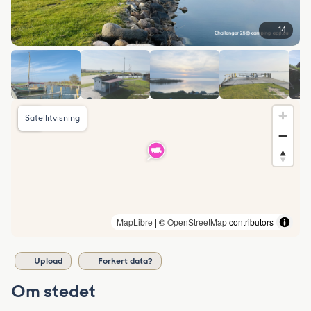
14
Satellitvisning
MapLibre
| ©
OpenStreetMap
contributors
Upload
Forkert data?
Om stedet