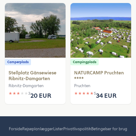
Camperplads
Campingplads
Stellplatz Gänsewiese
NATURCAMP Pruchten
Ribnitz-Damgarten
****
Ribnitz-Damgarten
Pruchten
★
★
★
★
★
3
★
★
★
★
★
5
20 EUR
34 EUR
Forside
Rejseplanlægger
Lister
Privatlivspolitik
Betingelser for brug