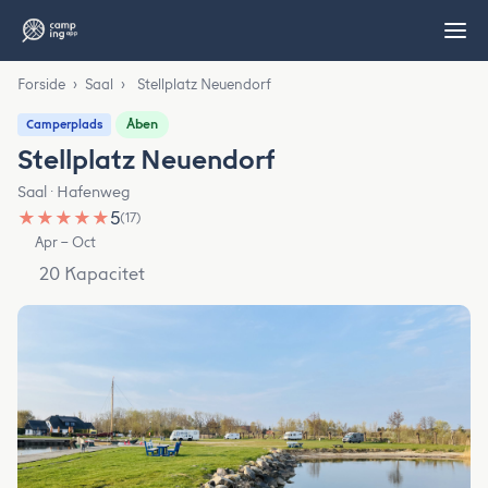
Forside
›
Saal
›
Stellplatz Neuendorf
Åben
Camperplads
Stellplatz Neuendorf
Saal · Hafenweg
★
★
★
★
★
5
(17)
Apr – Oct
20 Kapacitet