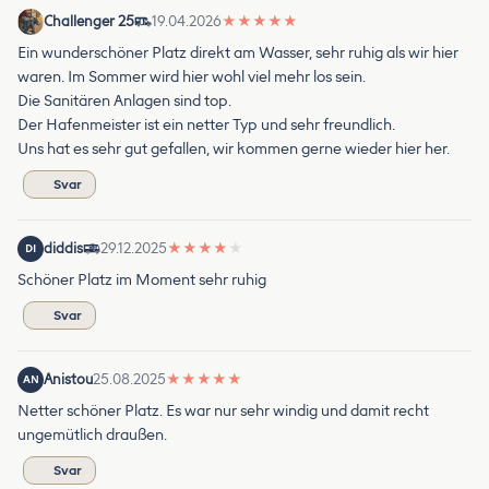
Challenger 25
19.04.2026
★
★
★
★
★
Ein wunderschöner Platz direkt am Wasser, sehr ruhig als wir hier
waren. Im Sommer wird hier wohl viel mehr los sein.
Die Sanitären Anlagen sind top.
Der Hafenmeister ist ein netter Typ und sehr freundlich.
Uns hat es sehr gut gefallen, wir kommen gerne wieder hier her.
Svar
diddis
29.12.2025
★
★
★
★
★
DI
Schöner Platz im Moment sehr ruhig
Svar
Anistou
25.08.2025
★
★
★
★
★
AN
Netter schöner Platz. Es war nur sehr windig und damit recht
ungemütlich draußen.
Svar