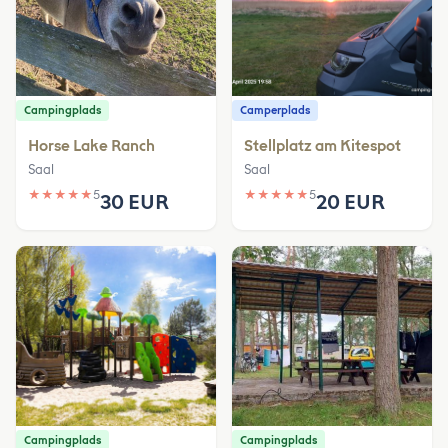
Campingplads
Camperplads
Horse Lake Ranch
Stellplatz am Kitespot
Saal
Saal
★
★
★
★
★
5
★
★
★
★
★
5
30 EUR
20 EUR
Campingplads
Campingplads