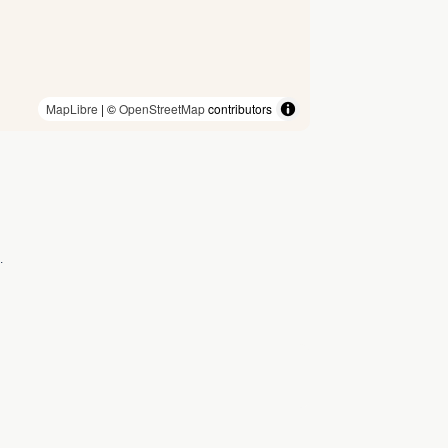
MapLibre
| ©
OpenStreetMap
contributors
.