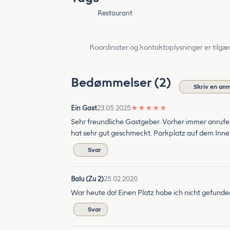
Restaurant
Koordinater og kontaktoplysninger er tilgæ
Bedømmelser (2)
Skriv en an
Ein Gast
23.05.2025
★
★
★
★
★
Sehr freundliche Gastgeber. Vorher immer anrufen
hat sehr gut geschmeckt. Parkplatz auf dem Inne
Svar
Balu (Zu 2)
25.02.2020
War heute da! Einen Platz habe ich nicht gefunde
Svar