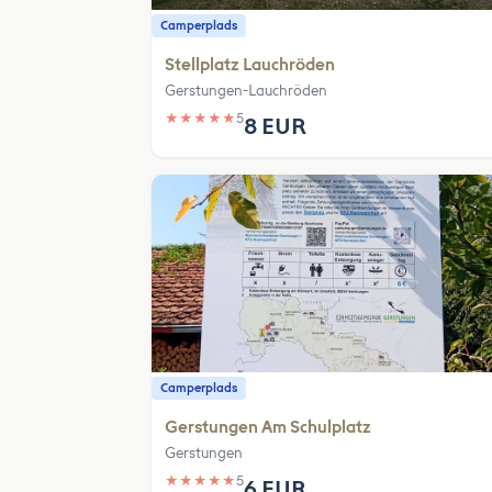
Camperplads
Stellplatz Lauchröden
Gerstungen-Lauchröden
★
★
★
★
★
5
8 EUR
Camperplads
Gerstungen Am Schulplatz
Gerstungen
★
★
★
★
★
5
6 EUR