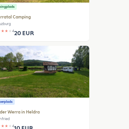
ingplads
rratal Camping
uzburg
★
★
★
★
4
20 EUR
erplads
der Werra in Heldra
fried
★
★
★
★
4
10 EUR