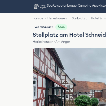
Søg
Rejseplanlægger
Camping App-liste
Forside
›
Herleshausen
›
Stellplatz am Hotel Sch
Åben
Ved restaurant
Stellplatz am Hotel Schnei
Herleshausen · Am Anger