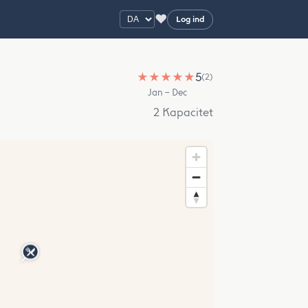
♥
Log ind
★
★
★
★
★
5
(2)
Jan – Dec
2 Kapacitet