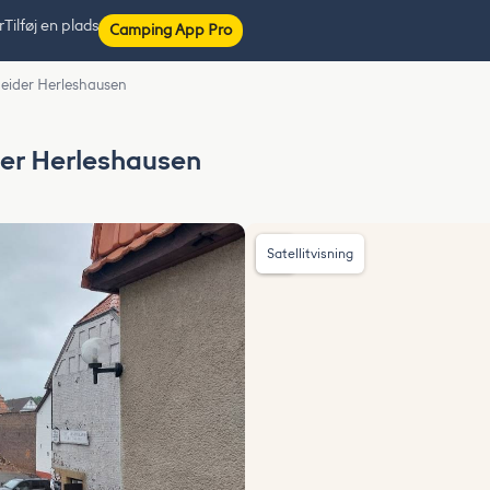
r
Tilføj en plads
Camping App Pro
neider Herleshausen
der Herleshausen
Satellitvisning