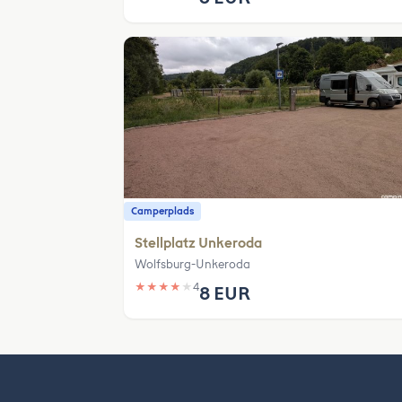
Camperplads
Stellplatz Unkeroda
Wolfsburg-Unkeroda
★
★
★
★
★
4
8 EUR