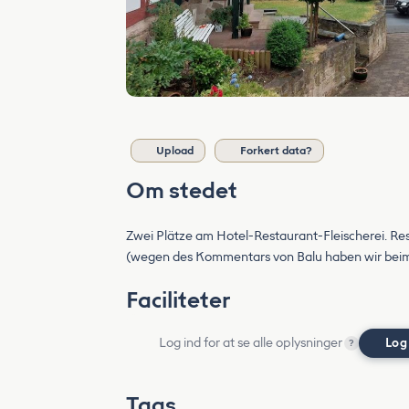
Upload
Forkert data?
Om stedet
Zwei Plätze am Hotel-Restaurant-Fleischerei. R
(wegen des Kommentars von Balu haben wir beim
Faciliteter
Log ind for at se alle oplysninger
Log
?
Tags