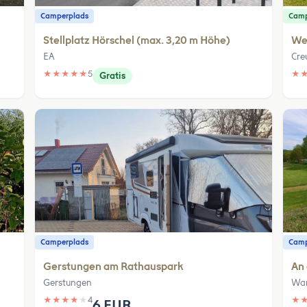
Camperplads
Camp
Stellplatz Hörschel (max. 3,20 m Höhe)
We
EA
Cre
★
★
★
★
★
5
★
Gratis
Camperplads
Camp
Gerstungen am Rathauspark
An 
Gerstungen
Wan
★
★
★
★
★
4
★
6 EUR