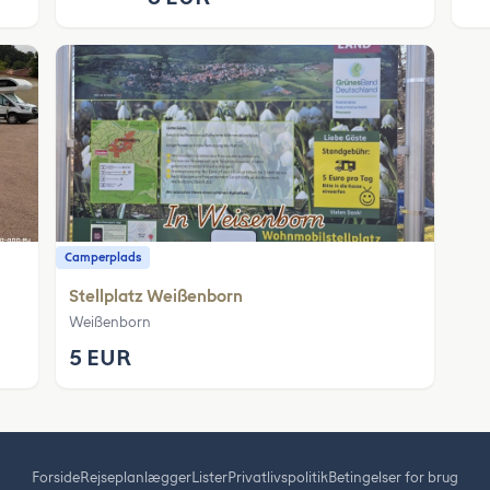
Camperplads
Stellplatz Weißenborn
Weißenborn
5 EUR
Forside
Rejseplanlægger
Lister
Privatlivspolitik
Betingelser for brug