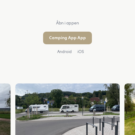
Åbn i appen
Camping App App
Android
iOS