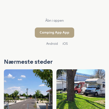
Åbn i appen
Camping App App
Android
iOS
Nærmeste steder