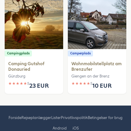
Campingplads
Camperplads
Camping Gutshof
Wohnmobilstellplatz am
Donauried
Brenzufer
Günzburg
Giengen an der Brenz
★
★
★
★
★
5
★
★
★
★
★
5
23 EUR
10 EUR
Forside
Rejseplanlægger
Lister
Privatlivspolitik
Betingelser for brug
Android
iOS