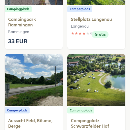
Campingplads
Camperplads
Campingpark
Stellplatz Langenau
Rammingen
Langenau
Rammingen
★
★
★
★
★
4
Gratis
33 EUR
Camperplads
Campingplads
Aussicht Feld, Bäume,
Campingplatz
Berge
Schwarzfelder Hof