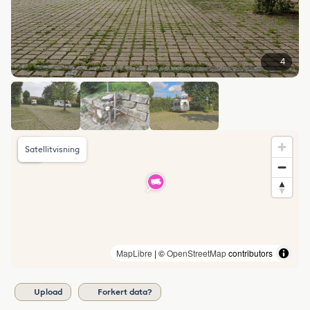
4
Satellitvisning
MapLibre
| ©
OpenStreetMap
contributors
Upload
Forkert data?