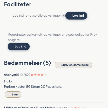
Faciliteter
Log ind for at se alle oplysninger
Log ind
?
Koordinater og kontaktoplysninger er tilgængelige for Pro-
brugere.
Log ind
Bedømmelser (5)
Skriv en anmeldelse
Anonym
15.10.2022
★
★
★
★
★
Hallo.
Parken kostet 5€ Strom 2€ Pauschale.
Svar