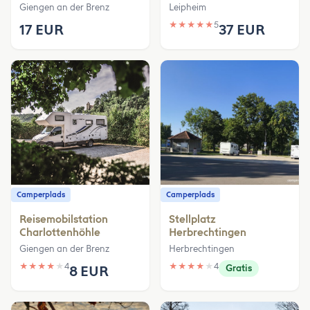
Giengen an der Brenz
Leipheim
★
★
★
★
★
5
17 EUR
37 EUR
Camperplads
Camperplads
Reisemobilstation
Stellplatz
Charlottenhöhle
Herbrechtingen
Giengen an der Brenz
Herbrechtingen
★
★
★
★
★
4
★
★
★
★
★
4
8 EUR
Gratis