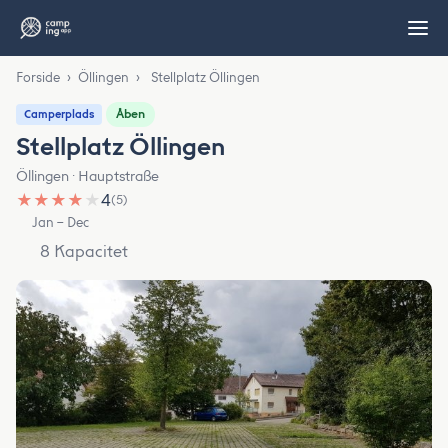
Forside
›
Öllingen
›
Stellplatz Öllingen
Åben
Camperplads
Stellplatz Öllingen
Öllingen · Hauptstraße
★
★
★
★
★
4
(5)
Jan – Dec
8 Kapacitet