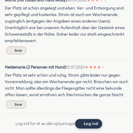
Micha (mit Claudi und Hund Molly)
06.09.2020
★
★
★
★
★
Der Platz ist schön angelegt und eben. Ver- und Entsorgung sind
sehr gepflegt und kostenlos. Strom ist auch am Wochenende
zugänglich (entgegen der Angaben eines anderen Users).
Unerträglich war bei unserem Aufenthalt aber der Gestank eines
Schweinestalls in der Nähe. Daher leider nur stark eingeschränkt
empfehlenswert.
Svar
Heidemarie (2 Personen mit Hund)
12.07.2020
★
★
★
★
★
Der Platz ist sehr schön und ruhig. Strom gibts leider nur gegen
Voranmeldung, also am Wochenende gar nicht. Brauchen wir auch
nicht. Man sollte allerdings die Fliegengitter nicht eine Sekunde
offen lassen, sonst ernähren sich Stechmücken die ganze Nacht.
Svar
Log ind for at se alle oplysninger
Log ind