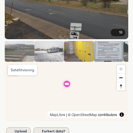
18
Satellitvisning
MapLibre
| ©
OpenStreetMap
contributors
Upload
Forkert data?