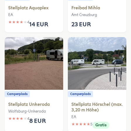
Stellplatz Aquaplex
Freibad Mihla
EA
Amt Creuzburg
★
★
★
★
★
4
14 EUR
23 EUR
Camperplads
Camperplads
Stellplatz Unkeroda
Stellplatz Hörschel (max.
3,20 m Höhe)
Wolfsburg-Unkeroda
EA
★
★
★
★
★
4
8 EUR
★
★
★
★
★
5
Gratis