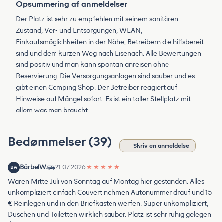
Opsummering af anmeldelser
Der Platz ist sehr zu empfehlen mit seinem sanitären
Zustand, Ver- und Entsorgungen, WLAN,
Einkaufsmöglichkeiten in der Nähe, Betreibern die hilfsbereit
sind und dem kurzen Weg nach Eisenach. Alle Bewertungen
sind positiv und man kann spontan anreisen ohne
Reservierung. Die Versorgungsanlagen sind sauber und es
gibt einen Camping Shop. Der Betreiber reagiert auf
Hinweise auf Mängel sofort. Es ist ein toller Stellplatz mit
allem was man braucht.
Bedømmelser (39)
Skriv en anmeldelse
BärbelW.
21.07.2026
★
★
★
★
★
BÄ
Waren Mitte Juli von Sonntag auf Montag hier gestanden. Alles
unkompliziert einfach Couvert nehmen Autonummer drauf und 15
€ Reinlegen und in den Briefkasten werfen. Super unkompliziert,
Duschen und Toiletten wirklich sauber. Platz ist sehr ruhig gelegen