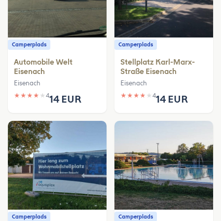
Camperplads
Camperplads
Automobile Welt
Stellplatz Karl-Marx-
Eisenach
Straße Eisenach
Eisenach
Eisenach
★
★
★
★
★
4
★
★
★
★
★
4
14 EUR
14 EUR
Camperplads
Camperplads