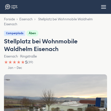
Forside
›
Eisenach
›
Stellplatz bei Wohnmobile Waldhelm
Eisenach
Åben
Camperplads
Stellplatz bei Wohnmobile
Waldhelm Eisenach
Eisenach · Ringstraße
★
★
★
★
★
5
(39)
Jan – Dec