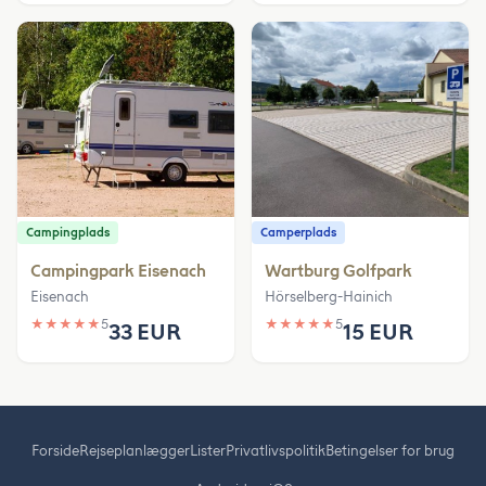
Campingplads
Camperplads
Campingpark Eisenach
Wartburg Golfpark
Eisenach
Hörselberg-Hainich
★
★
★
★
★
5
★
★
★
★
★
5
33 EUR
15 EUR
Forside
Rejseplanlægger
Lister
Privatlivspolitik
Betingelser for brug