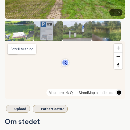
5
Satellitvisning
MapLibre
| ©
OpenStreetMap
contributors
Upload
Forkert data?
Om stedet