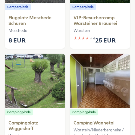
Camperplads
Camperplads
Flugplatz Meschede
VIP-Besuchercamp
Schüren
Warsteiner Brauerei
Meschede
Warstein
★
★
★
★
★
4
8 EUR
25 EUR
Campingplads
Campingplads
Campingplatz
Camping Wannetal
Wiggeshoff
Warstein/Niederbergheim /