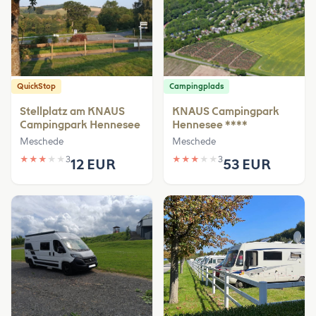
QuickStop
Campingplads
Stellplatz am KNAUS
KNAUS Campingpark
Campingpark Hennesee
Hennesee ****
Meschede
Meschede
★
★
★
★
★
3
★
★
★
★
★
3
12 EUR
53 EUR