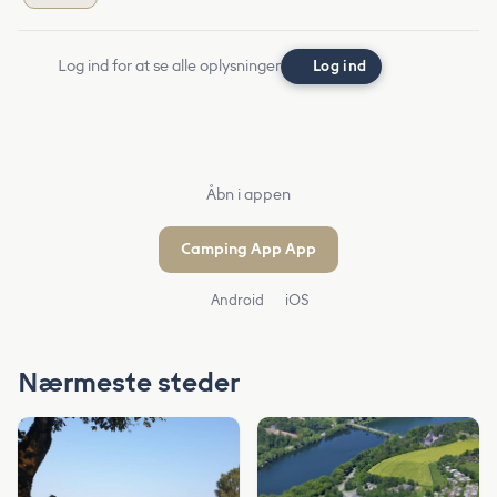
Log ind for at se alle oplysninger
Log ind
Åbn i appen
Camping App App
Android
iOS
Nærmeste steder