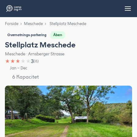
Forside
›
Meschede
›
Stellplatz Meschede
Åben
Overnatnings‑parkering
Stellplatz Meschede
Meschede · Arnsberger Strasse
★
★
★
★
★
3
(6)
Jan – Dec
6 Kapacitet