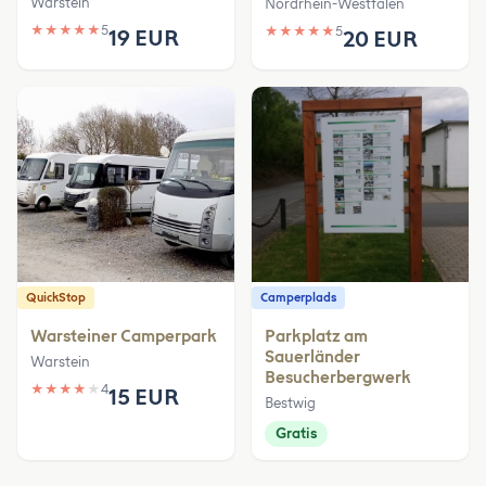
Warstein
Nordrhein-Westfalen
★
★
★
★
★
5
★
★
★
★
★
5
19 EUR
20 EUR
QuickStop
Camperplads
Warsteiner Camperpark
Parkplatz am
Sauerländer
Warstein
Besucherbergwerk
★
★
★
★
★
4
15 EUR
Bestwig
Gratis