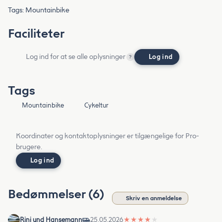
Tags: Mountainbike
Faciliteter
Log ind for at se alle oplysninger
Log ind
?
Tags
Mountainbike
Cykeltur
Koordinater og kontaktoplysninger er tilgængelige for Pro-
brugere.
Log ind
Bedømmelser (6)
Skriv en anmeldelse
Rini und Hansemann
25.05.2026
★
★
★
★
★