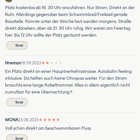
Platz kostenlos ab 18. 30 Uhr anzufahren. Nur Strom. Direkt an der
Ruhr. Allerdings gegenüber beim Schwimmbad/Freibad gerade
Baustelle. Könnte unter der Woche laut werden morgens. Straße
direkt daneben, aber ab 21. 30 Uhr ruhig. Wir waren am Feiertag
hier. Bis 12 Uhr sollte der Platz geräumt werden.
Svar
Nrwman
18.09.2023
★
★
★
★
★
Ein Platz direkt an einer Hauptverkehrsstrasse. Autobahn feeling
inklusive. Da helfen auch keine Ohropax weiter. Für den Strom
brauchts eine lange Kabeltrommel. Alles in allem eigentlich nicht
zumutbar für eine Übernachtung !!
Svar
MONA
23.08.2023
★
★
★
★
★
Voll schön direkt am beschwimmbaren Fluss
Svar