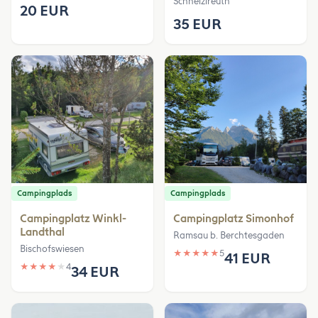
Schneizlreuth
20 EUR
35 EUR
Campingplads
Campingplads
Campingplatz Winkl-
Campingplatz Simonhof
Landthal
Ramsau b. Berchtesgaden
Bischofswiesen
★
★
★
★
★
5
41 EUR
★
★
★
★
★
4
34 EUR