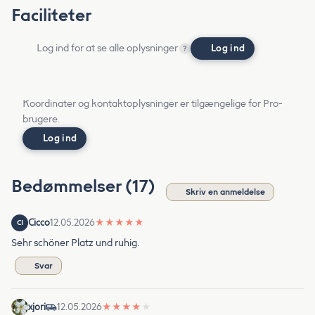
Faciliteter
Log ind for at se alle oplysninger
Log ind
?
Koordinater og kontaktoplysninger er tilgængelige for Pro-
brugere.
Log ind
Bedømmelser (17)
Skriv en anmeldelse
Cicco
12.05.2026
★
★
★
★
★
CI
Sehr schöner Platz und ruhig.
Svar
xjori
12.05.2026
★
★
★
★
★