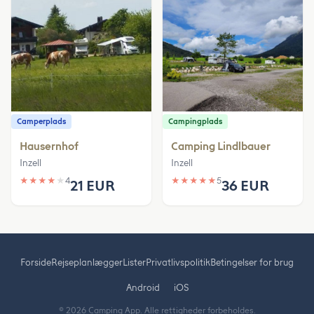
Camperplads
Campingplads
Hausernhof
Camping Lindlbauer
Inzell
Inzell
★
★
★
★
★
4
★
★
★
★
★
5
21 EUR
36 EUR
Forside
Rejseplanlægger
Lister
Privatlivspolitik
Betingelser for brug
Android
iOS
© 2026 Camping App. Alle rettigheder forbeholdes.