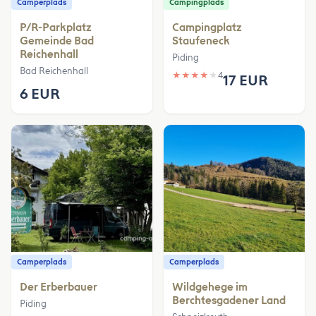
Camperplads
Campingplads
P/R-Parkplatz
Campingplatz
Gemeinde Bad
Staufeneck
Reichenhall
Piding
Bad Reichenhall
★
★
★
★
★
4
17 EUR
6 EUR
Camperplads
Camperplads
Der Erberbauer
Wildgehege im
Berchtesgadener Land
Piding