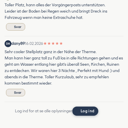
Toller Platz, kann alles der Vorgängerposts unterstützen.
Leider ist der Boden bei Regen weich und bringt Dreck ins
Fahrzeug wenn man keine Extraschuhe hat.
Svar
dany89
16.02.2026
★
★
★
★
★
DA
Sehr cooler Stellplatz ganz in der Nähe der Therme.
Man kann hier ganz toll zu Fuß los in alle Richtungen gehen und es
geht am Wasser entlang hier gibt’s überall Seen, Kirchen, Ruinen
zu entdecken. Wir waren hier 3 Nächte , Perfekt mit Hund :) und
abends in die Therme. Toller Kurzulaub, sehr zu empfehlen
kommen bestimmt wieder.
Svar
Log ind for at se alle oplysninger
Log ind