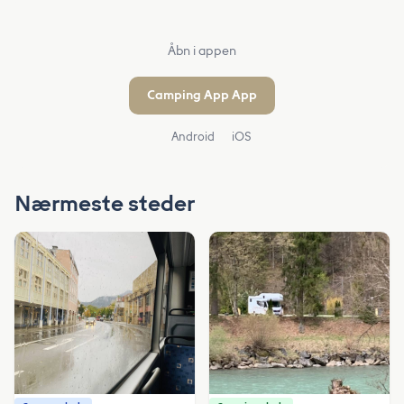
Åbn i appen
Camping App App
Android
iOS
Nærmeste steder