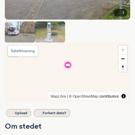
3
Satellitvisning
MapLibre
| ©
OpenStreetMap
contributors
Upload
Forkert data?
Om stedet