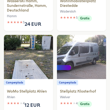
Wasserski Hamm,
Wohnmobilstellplatz
Sundernstraße, Hamm,
Diestedde
Deutschland
Wadersloh
Hamm
★
★
★
★
★
5
Gratis
★
★
★
★
★
5
24 EUR
Camperplads
Camperplads
WoMo Stellplatz Ahlen
Stellplatz Klosterhof
Ahlen
Welver
★
★
★
★
★
4
★
★
★
★
★
4
12 EUR
Gratis