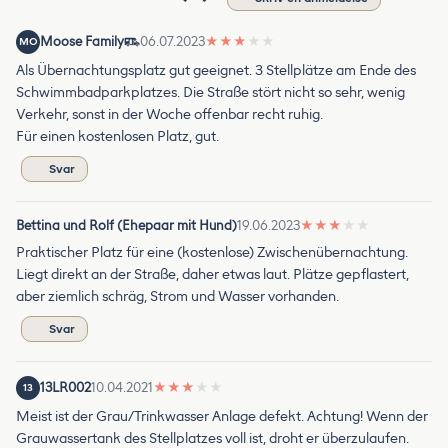
Moose Family
06.07.2023
★
★
★
★
★
MO
Als Übernachtungsplatz gut geeignet. 3 Stellplätze am Ende des
Schwimmbadparkplatzes. Die Straße stört nicht so sehr, wenig
Verkehr, sonst in der Woche offenbar recht ruhig.
Für einen kostenlosen Platz, gut.
Svar
Bettina und Rolf (Ehepaar mit Hund)
19.06.2023
★
★
★
★
★
Praktischer Platz für eine (kostenlose) Zwischenübernachtung.
Liegt direkt an der Straße, daher etwas laut. Plätze gepflastert,
aber ziemlich schräg, Strom und Wasser vorhanden.
Svar
13LR002
10.04.2021
★
★
★
★
★
13
Meist ist der Grau/Trinkwasser Anlage defekt. Achtung! Wenn der
Grauwassertank des Stellplatzes voll ist, droht er überzulaufen.