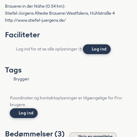
Brauerei in der Nähe (0.54 km):
Stiefel-Jürgens Älteste Brauerei Westfalens, Hühlstraße 4
http://www.stiefel-juergens.de/
Faciliteter
Log ind for at se alle oplysninger
Log ind
?
Tags
Bryggeri
Koordinater og kontaktoplysninger er tilgængelige for Pro-
brugere.
Log ind
Bedømmelser (3)
Skriv en anmeldelse