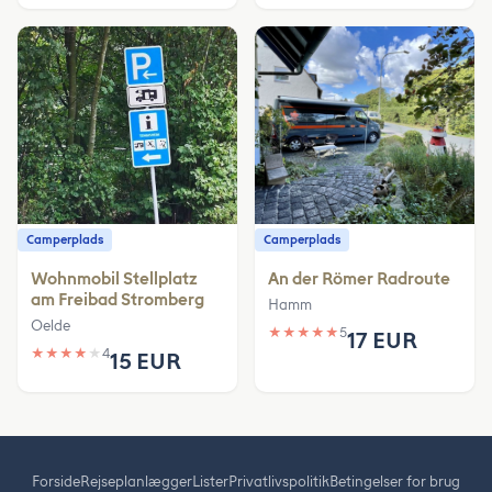
Camperplads
Camperplads
Wohnmobil Stellplatz
An der Römer Radroute
am Freibad Stromberg
Hamm
Oelde
★
★
★
★
★
5
17 EUR
★
★
★
★
★
4
15 EUR
Forside
Rejseplanlægger
Lister
Privatlivspolitik
Betingelser for brug