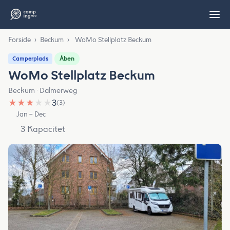
Forside
›
Beckum
›
WoMo Stellplatz Beckum
Åben
Camperplads
WoMo Stellplatz Beckum
Beckum · Dalmerweg
★
★
★
★
★
3
(3)
Jan – Dec
3 Kapacitet