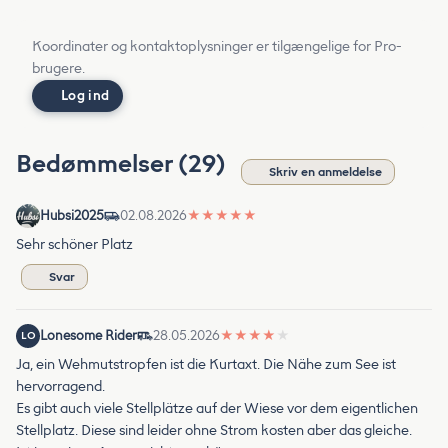
Koordinater og kontaktoplysninger er tilgængelige for Pro-
brugere.
Log ind
Bedømmelser (29)
Skriv en anmeldelse
Hubsi2025
02.08.2026
★
★
★
★
★
Sehr schöner Platz
Svar
Lonesome Rider
28.05.2026
★
★
★
★
★
LO
Ja, ein Wehmutstropfen ist die Kurtaxt. Die Nähe zum See ist
hervorragend.
Es gibt auch viele Stellplätze auf der Wiese vor dem eigentlichen
Stellplatz. Diese sind leider ohne Strom kosten aber das gleiche.