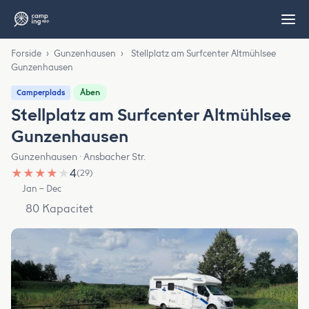
Forside
›
Gunzenhausen
›
Stellplatz am Surfcenter Altmühlsee
Gunzenhausen
Åben
Camperplads
Stellplatz am Surfcenter Altmühlsee
Gunzenhausen
Gunzenhausen · Ansbacher Str.
★
★
★
★
★
4
(29)
Jan – Dec
80 Kapacitet