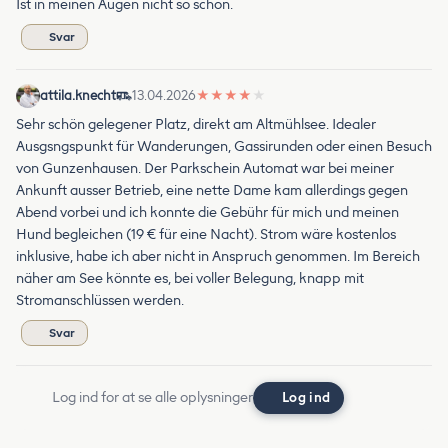
Ist in meinen Augen nicht so schön.
Svar
attila.knecht
13.04.2026
★
★
★
★
★
Sehr schön gelegener Platz, direkt am Altmühlsee. Idealer
Ausgsngspunkt für Wanderungen, Gassirunden oder einen Besuch
von Gunzenhausen. Der Parkschein Automat war bei meiner
Ankunft ausser Betrieb, eine nette Dame kam allerdings gegen
Abend vorbei und ich konnte die Gebühr für mich und meinen
Hund begleichen (19 € für eine Nacht). Strom wäre kostenlos
inklusive, habe ich aber nicht in Anspruch genommen. Im Bereich
näher am See könnte es, bei voller Belegung, knapp mit
Stromanschlüssen werden.
Svar
Log ind for at se alle oplysninger
Log ind