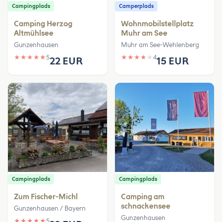
Campingplads
Camperplads
Camping Herzog
Wohnmobilstellplatz
Altmühlsee
Muhr am See
Gunzenhausen
Muhr am See-Wehlenberg
★
★
★
★
★
5
★
★
★
★
★
4
22 EUR
15 EUR
Campingplads
Campingplads
Zum Fischer-Michl
Camping am
schnackensee
Gunzenhausen / Bayern
Gunzenhausen
★
★
★
★
★
5