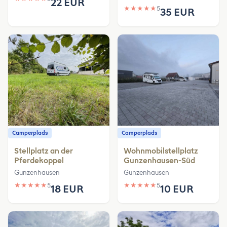
22 EUR
★
★
★
★
★
5
35 EUR
Camperplads
Camperplads
Stellplatz an der
Wohnmobilstellplatz
Pferdekoppel
Gunzenhausen-Süd
Gunzenhausen
Gunzenhausen
★
★
★
★
★
5
★
★
★
★
★
5
18 EUR
10 EUR