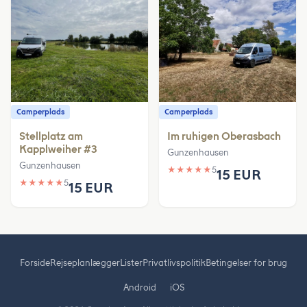
Camperplads
Camperplads
Stellplatz am
Im ruhigen Oberasbach
Kapplweiher #3
Gunzenhausen
Gunzenhausen
★
★
★
★
★
5
15 EUR
★
★
★
★
★
5
15 EUR
Forside
Rejseplanlægger
Lister
Privatlivspolitik
Betingelser for brug
Android
iOS