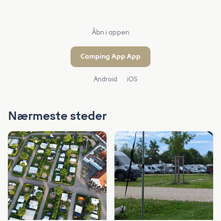
Åbn i appen
Camping App App
Android
iOS
Nærmeste steder