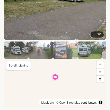
20
Satellitvisning
MapLibre
| ©
OpenStreetMap
contributors