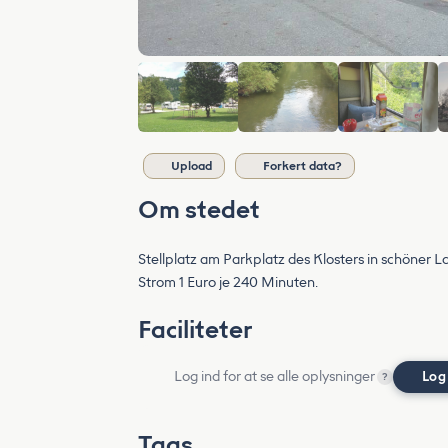
Upload
Forkert data?
Om stedet
Stellplatz am Parkplatz des Klosters in schöner L
Strom 1 Euro je 240 Minuten.
Faciliteter
Log ind for at se alle oplysninger
Log
?
Tags