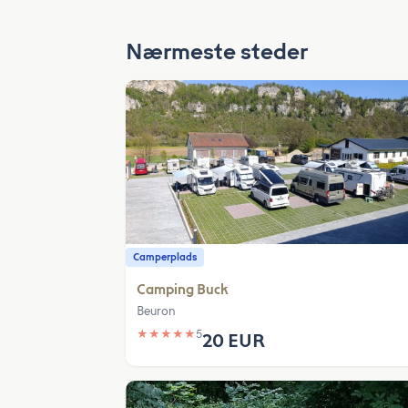
Nærmeste steder
Camperplads
Camping Buck
Beuron
★
★
★
★
★
5
20 EUR