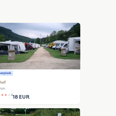
erplads
hof
ron
★
★
★
★
4
18 EUR