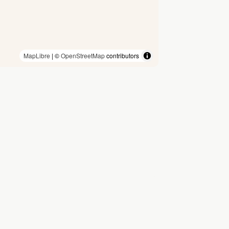
MapLibre
| ©
OpenStreetMap
contributors