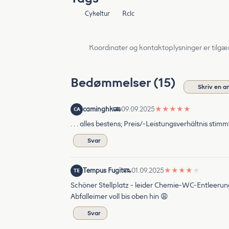
Cykeltur
Rclc
Koordinater og kontaktoplysninger er tilgæ
Bedømmelser (15)
Skriv en a
caminghk
09.09.2025
★
★
★
★
★
CA
. . . alles bestens; Preis/-Leistungsverhältnis stimm
Svar
Tempus Fugit
01.09.2025
★
★
★
★
★
TE
Schöner Stellplatz - leider Chemie-WC-Entleerung
Abfalleimer voll bis oben hin 😩
Svar