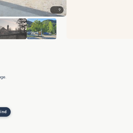
9
+3
age.
 ind