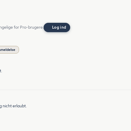
ngelige for Pro-brugere.
Log ind
nmeldelse
t.
 nicht erlaubt.