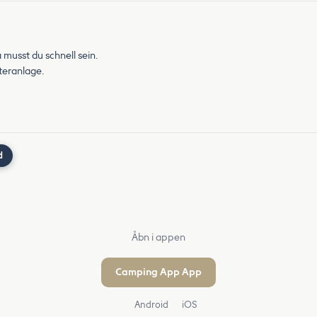
musst du schnell sein.
steranlage.
d
Åbn i appen
Camping App App
Android
iOS