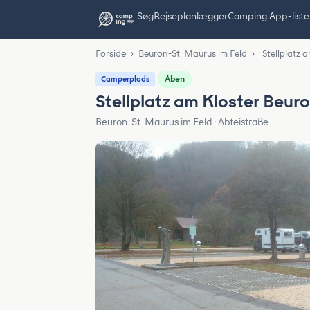
Søg
Rejseplanlægger
Camping App-liste
Forside
›
Beuron-St. Maurus im Feld
›
Stellplatz 
Åben
Camperplads
Stellplatz am Kloster Beur
Beuron-St. Maurus im Feld · Abteistraße