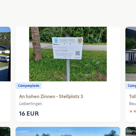
Camperplads
Camp
An hohen Zinnen - Stellplatz 3
Tal
Leibertingen
Beu
★
16 EUR