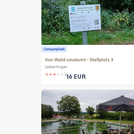
Camperplads
Von Wald umsäumt - Stellplatz 3
Leibertingen
★
★
★
★
★
3
16 EUR