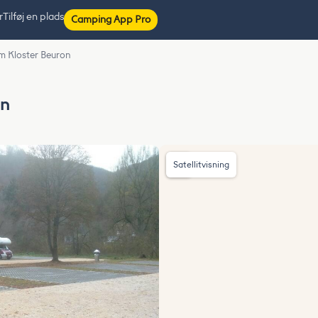
r
Tilføj en plads
Camping App Pro
am Kloster Beuron
on
Satellitvisning