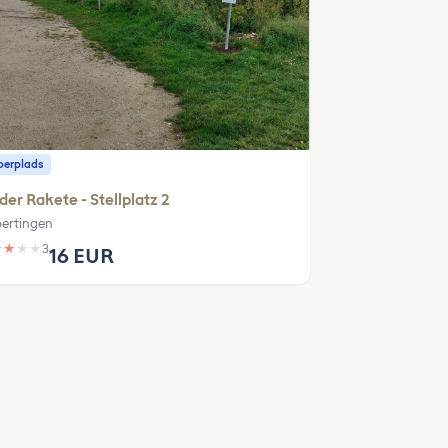
erplads
der Rakete - Stellplatz 2
bertingen
★
★
★
★
3
16 EUR