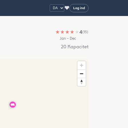
♥
Log ind
★
★
★
★
★
4
(15)
Jan – Dec
20 Kapacitet