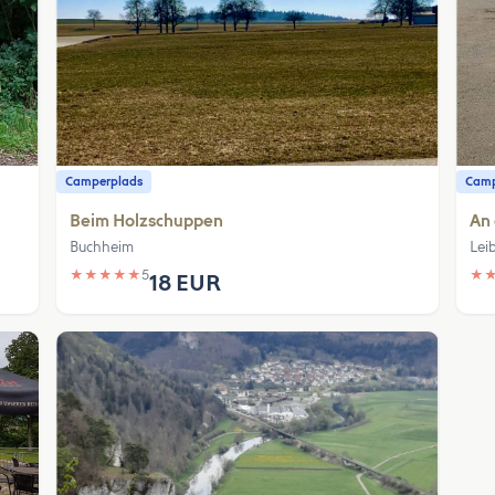
Camperplads
Camp
Beim Holzschuppen
An 
Buchheim
Lei
★
★
★
★
★
5
★
18 EUR