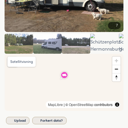
7
Satellitvisning
MapLibre
| ©
OpenStreetMap
contributors
Upload
Forkert data?