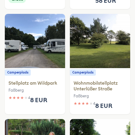
58 EUR
Camperplads
Camperplads
Stellplatz am Wildpark
Wohnmobilstellplatz
Unterlüßer Straße
Faßberg
Faßberg
★
★
★
★
★
4
8 EUR
★
★
★
★
★
4
8 EUR