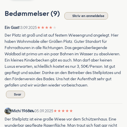
Bedømmelser (9)
Skriv en anmeldelse
Ein Gast
13.09.2025
★
★
★
★
★
Der Platz ist groß und ist auf festem Wiesengrund angelegt. Hier
haben Wohnmobile aller Größen Platz. Guter Standort für
Fahrradtouren in alle Richtungen. Das gegenüberliegende
Waldbad ist prima um ein paar Bahnen im Wasser zu absolvieren.
Ein kleines Kinderbecken gibt es auch. Man darf aber keinen
Luxus erwarten, schließlich kostet es nur 3, 50€/Person. Ist gut
gepflegt und sauber. Danke an den Betreiber des Stellplatzes und
den Förderverein des Bades. Uns hat der Aufenthalt sehr gut
gefallen und wir würden wieder vorbeischauen.
Svar
Michi 1968
05.09.2025
★
★
★
★
★
Der Stellplatz ist eine große Wiese vor dem Schützenhaus. Eine
wunderbar gepflegte Rasenfläche. Man traut sich fast gar nicht