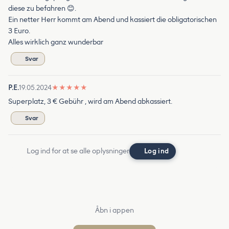
diese zu befahren 😊.
Ein netter Herr kommt am Abend und kassiert die obligatorischen
3 Euro.
Alles wirklich ganz wunderbar
Svar
P.E.
19.05.2024
★
★
★
★
★
Superplatz, 3 € Gebühr , wird am Abend abkassiert.
Svar
Log ind for at se alle oplysninger
Log ind
Åbn i appen