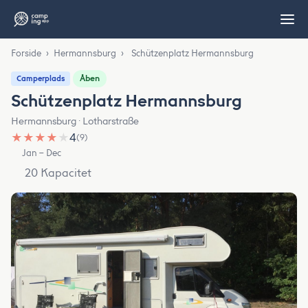
Forside
›
Hermannsburg
›
Schützenplatz Hermannsburg
Åben
Camperplads
Schützenplatz Hermannsburg
Hermannsburg · Lotharstraße
★
★
★
★
★
4
(9)
Jan – Dec
20 Kapacitet