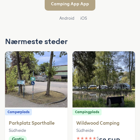
Camping App App
Android
iOS
Nærmeste steder
Camperplads
Campingplads
Parkplatz Sporthalle
Wildwood Camping
Südheide
Südheide
★
★
★
★
★
5
Gratis