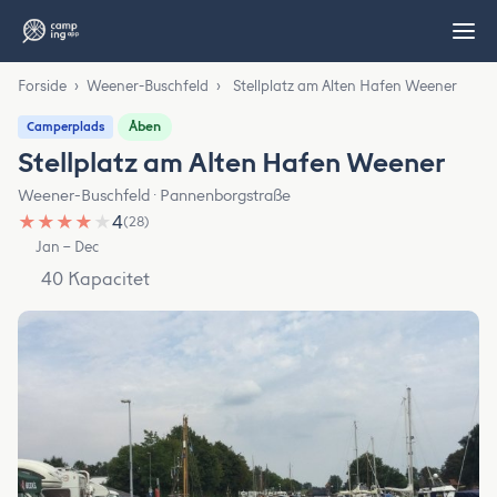
Forside
›
Weener-Buschfeld
›
Stellplatz am Alten Hafen Weener
Åben
Camperplads
Stellplatz am Alten Hafen Weener
Weener-Buschfeld · Pannenborgstraße
★
★
★
★
★
4
(28)
Jan – Dec
40 Kapacitet