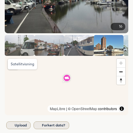
16
Satellitvisning
MapLibre
| ©
OpenStreetMap
contributors
Upload
Forkert data?