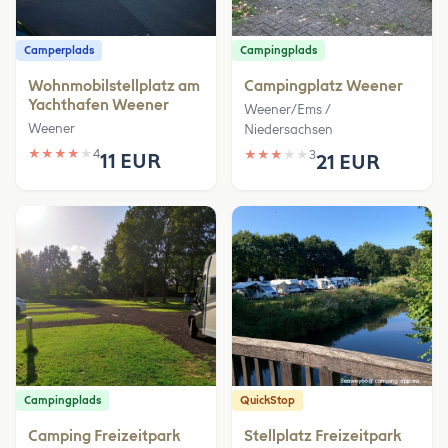
Camperplads
Campingplads
Wohnmobilstellplatz am
Campingplatz Weener
Yachthafen Weener
Weener/Ems /
Weener
Niedersachsen
★
★
★
★
★
4
★
★
★
★
★
3
11 EUR
21 EUR
Campingplads
QuickStop
Camping Freizeitpark
Stellplatz Freizeitpark