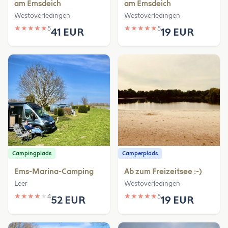
am Emsdeich
am Emsdeich
Westoverledingen
Westoverledingen
★
★
★
★
★
5
★
★
★
★
★
5
41 EUR
19 EUR
Campingplads
Camperplads
Ems-Marina-Camping
Ab zum Freizeitsee :-)
Leer
Westoverledingen
★
★
★
★
★
4
★
★
★
★
★
5
52 EUR
19 EUR