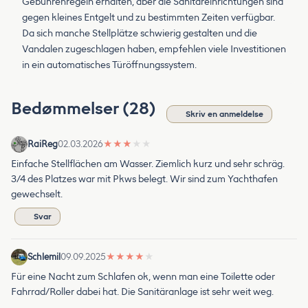
Gebührenregeln erhalten, aber die Sanitareinrichtungen sind
gegen kleines Entgelt und zu bestimmten Zeiten verfügbar.
Da sich manche Stellplätze schwierig gestalten und die
Vandalen zugeschlagen haben, empfehlen viele Investitionen
in ein automatisches Türöffnungssystem.
Bedømmelser (28)
Skriv en anmeldelse
RaiReg
02.03.2026
★
★
★
★
★
Einfache Stellflächen am Wasser. Ziemlich kurz und sehr schräg.
3/4 des Platzes war mit Pkws belegt. Wir sind zum Yachthafen
gewechselt.
Svar
Schlemil
09.09.2025
★
★
★
★
★
Für eine Nacht zum Schlafen ok, wenn man eine Toilette oder
Fahrrad/Roller dabei hat. Die Sanitäranlage ist sehr weit weg.