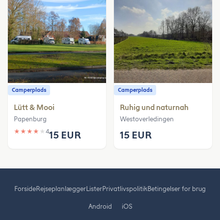
Camperplads
Camperplads
Lütt & Mooi
Ruhig und naturnah
Papenburg
Westoverledingen
★
★
★
★
★
4
15 EUR
15 EUR
Forside
Rejseplanlægger
Lister
Privatlivspolitik
Betingelser for brug
Android
iOS