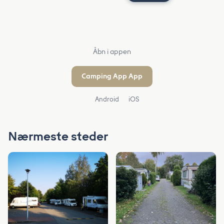
Åbn i appen
Camping App App
Android
iOS
Nærmeste steder