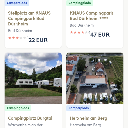
Camperplads
Campingplads
Stellplatz am KNAUS
KNAUS Campingpark
Campingpark Bad
Bad Dürkheim ****
Dürkheim
Bad Dürkheim
Bad Dürkheim
★
★
★
★
★
4
47 EUR
★
★
★
★
★
3
22 EUR
Campingplads
Camperplads
Campingplatz Burgtal
Herxheim am Berg
Wachenheim an der
Herxheim am Berg