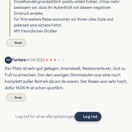
Einzelhandel grundsätzlich positiv erlebt haben. Umso mehr
bedauern wir, dass Ihr Aufenthalt mit diesem negativen
Eindruck endete.
Für Ihre weitere Reise wünschen wir Ihnen alles Gute und
jederzeit eine sichere Fahrt.
Mit freundlichen Grüßen
Svar
Funkers
14.04.2026
★
★
★
★
★
FU
Der Platz ist sehr gut gelegen, Innenstadt, Restaurants etc. Gut zu
Fuß zu erreichen. Von den wenigen Stromsäulen war eine noch
komplett außer Betrieb als wir da waren. Der Rasen war sehr hoch,
dafür 14,00 € ist schon sportlich.
Svar
Log ind for at se alle oplysninger
Log ind