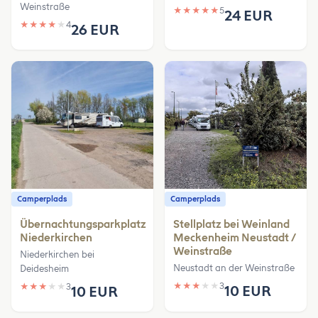
Weinstraße
★
★
★
★
★
5
24 EUR
★
★
★
★
★
4
26 EUR
Camperplads
Camperplads
Übernachtungsparkplatz
Stellplatz bei Weinland
Niederkirchen
Meckenheim Neustadt /
Weinstraße
Niederkirchen bei
Neustadt an der Weinstraße
Deidesheim
★
★
★
★
★
3
★
★
★
★
★
3
10 EUR
10 EUR