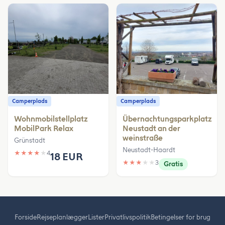
Camperplads
Camperplads
Wohnmobilstellplatz
Übernachtungsparkplatz
MobilPark Relax
Neustadt an der
weinstraße
Grünstadt
Neustadt-Haardt
★
★
★
★
★
4
18 EUR
★
★
★
★
★
3
Gratis
Forside
Rejseplanlægger
Lister
Privatlivspolitik
Betingelser for brug