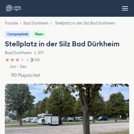
Forside
›
Bad Dürkheim
›
Stellplatz in der Silz Bad Dürkheim
Åben
Camperplads
Stellplatz in der Silz Bad Dürkheim
Bad Dürkheim · L 517
★
★
★
★
★
3
(34)
Jan – Dec
90 Kapacitet