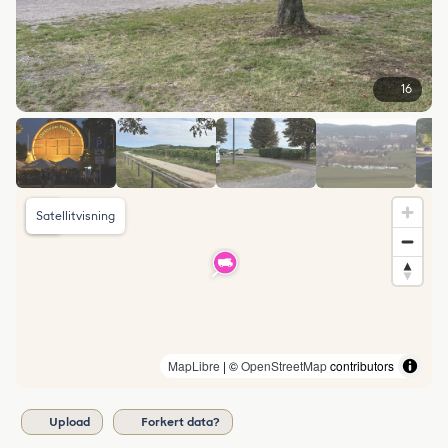
16
Satellitvisning
MapLibre
| ©
OpenStreetMap
contributors
Upload
Forkert data?