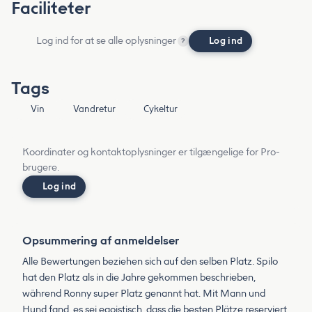
Faciliteter
Log ind for at se alle oplysninger
Log ind
?
Tags
Vin
Vandretur
Cykeltur
Koordinater og kontaktoplysninger er tilgængelige for Pro-
brugere.
Log ind
Opsummering af anmeldelser
Alle Bewertungen beziehen sich auf den selben Platz. Spilo
hat den Platz als in die Jahre gekommen beschrieben,
während Ronny super Platz genannt hat. Mit Mann und
Hund fand, es sei egoistisch, dass die besten Plätze reserviert