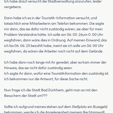
Ich habe drauf versucht die Stadtverwaltung anzurufen, leider
vergebens.
Dann habe ich es in der Touristik-Information versucht, und
tatsächlich eine Mitarbeiterin am Telefon bekommen. Die sagte
mir dann, das sie dafür nicht zuständig wären, sie aber für mein
Problem Verständnis hätte. Ich solle am 06. 05. 26um 0. 00 Uhr
wegfahren, dann wäre dies in Ordnung. Auf meinen Einwand, das
ich bis 06. 06. 25 bezahlt habe, meint sie ich solle um 06. 00 Uhr
wegfahren, da wären die Arbeiter noch nicht auf dem Gelände.
Ich habe dann noch lange mit ihr geredet, aber es kam immer der
Hinweis, das sie nicht dafür zuständig seien.
Ich sagte ihr dann, wofür eine Touristikiformation den zuständig ist.
Ich bekommen nur die Antwort, für diese Sache nicht.
Nun frage ich die Stadt Bad Dürkheim, geht man so mit den
Besuchern der Stadt um???
Sollte ich aufgrund meines stehen auf dem Stellplatz ein Bussgeld
bekommen, werde ich die Angelegenheit meinem Rechtsanwalt