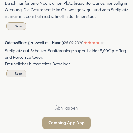
Da ich nur für eine Nacht einen Platz brauchte, war es hier völlig in
Ordnung. Die Gastronomie im Ort war ganz gut und vom Stellplatz
ist man mit dem Fahrrad schnell in der Innenstadt.
Svar
Odenwälder ( zu zweit mit Hund )
25.02.2020
★
★
★
★
★
Stellplatz auf Schotter. Sanitäranlage super. Leider 5,50€ pro Tag
und Person zu teuer.
Freundlicher hilfsbereiter Betreiber.
Svar
Åbn i appen
Camping App App