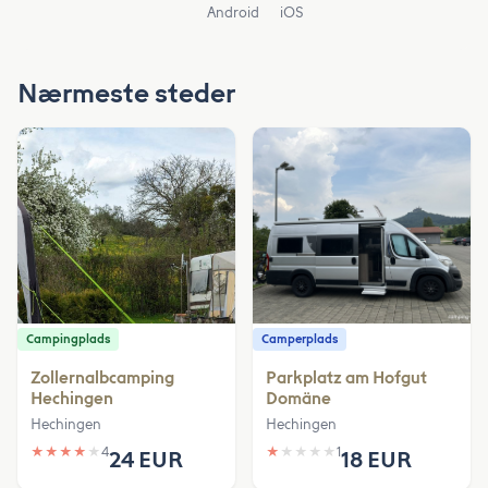
Android
iOS
Nærmeste steder
Campingplads
Camperplads
Zollernalbcamping
Parkplatz am Hofgut
Hechingen
Domäne
Hechingen
Hechingen
★
★
★
★
★
4
★
★
★
★
★
1
24 EUR
18 EUR