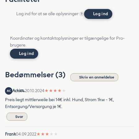
Log ind for at se alle oplysninger
Log ind
?
Koordinater og kontaktoplysninger er tilgængelige for Pro-
brugere.
Log ind
Bedømmelser (3)
Skriv en anmeldelse
Acki
20.10.2024
★
★
★
★
★
AC
Preis liegt mittlerweile bei 14€ inkl. Hund, Strom 1kw - 1€,
Entsorgung/Versorgung je 1€.
Svar
Frank
04.09.2022
★
★
★
★
★