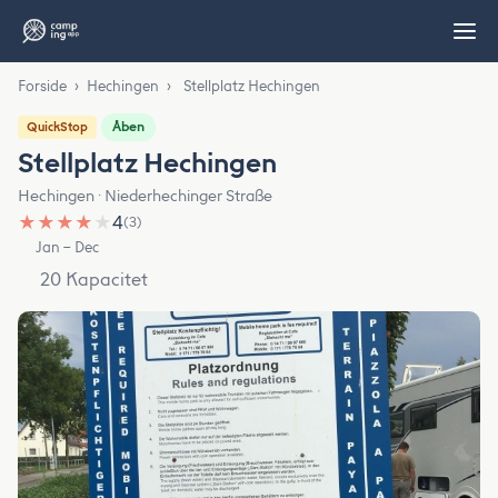
Forside
›
Hechingen
›
Stellplatz Hechingen
Åben
QuickStop
Stellplatz Hechingen
Hechingen · Niederhechinger Straße
★
★
★
★
★
4
(3)
Jan – Dec
20 Kapacitet