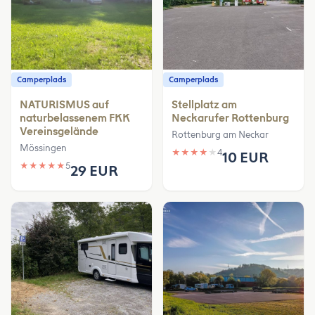
Camperplads
Camperplads
NATURISMUS auf
Stellplatz am
naturbelassenem FKK
Neckarufer Rottenburg
Vereinsgelände
Rottenburg am Neckar
Mössingen
★
★
★
★
★
4
10 EUR
★
★
★
★
★
5
29 EUR