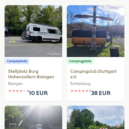
Camperplads
Campingplads
Stellplatz Burg
Campingclub Stuttgart
Hohenzollern Bisingen
e.V.
Bisingen
Rottenburg
★
★
★
★
★
4
★
★
★
★
★
5
10 EUR
38 EUR