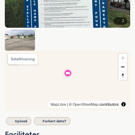
2
Satellitvisning
MapLibre
| ©
OpenStreetMap
contributors
Upload
Forkert data?
Faciliteter