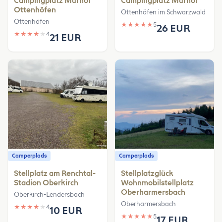
Campingplatz Murhof
Campingplatz Murhof
Ottenhöfen
Ottenhöfen im Schwarzwald
Ottenhöfen
★
★
★
★
★
5
26 EUR
★
★
★
★
★
4
21 EUR
Camperplads
Camperplads
Stellplatz am Renchtal-
Stellplatzglück
Stadion Oberkirch
Wohnmobilstellplatz
Oberharmersbach
Oberkirch-Lendersbach
Oberharmersbach
★
★
★
★
★
4
10 EUR
★
★
★
★
★
5
17 EUR