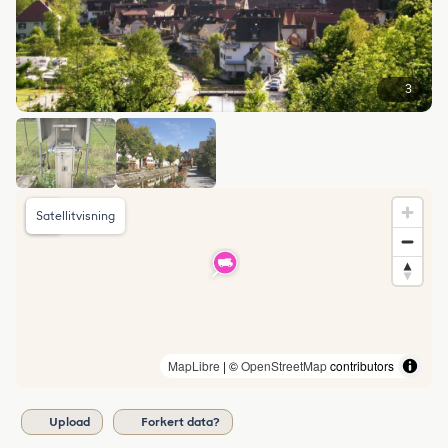
3
Satellitvisning
MapLibre
| ©
OpenStreetMap
contributors
Upload
Forkert data?