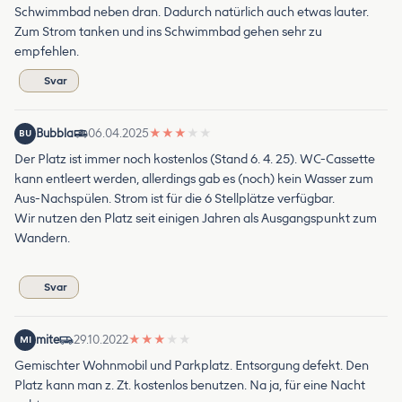
Schwimmbad neben dran. Dadurch natürlich auch etwas lauter.
Zum Strom tanken und ins Schwimmbad gehen sehr zu
empfehlen.
Svar
Bubbla
06.04.2025
★
★
★
★
★
BU
Der Platz ist immer noch kostenlos (Stand 6. 4. 25). WC-Cassette
kann entleert werden, allerdings gab es (noch) kein Wasser zum
Aus-Nachspülen. Strom ist für die 6 Stellplätze verfügbar.
Wir nutzen den Platz seit einigen Jahren als Ausgangspunkt zum
Wandern.
Svar
mite
29.10.2022
★
★
★
★
★
MI
Gemischter Wohnmobil und Parkplatz. Entsorgung defekt. Den
Platz kann man z. Zt. kostenlos benutzen. Na ja, für eine Nacht