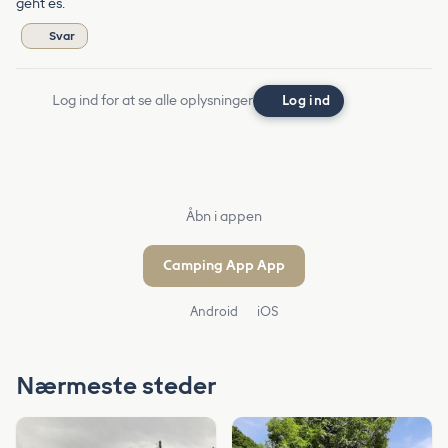
geht es.
Svar
Log ind for at se alle oplysninger
Log ind
Åbn i appen
Camping App App
Android
iOS
Nærmeste steder