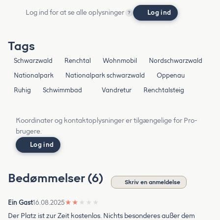
Log ind for at se alle oplysninger
Log ind
?
Tags
Schwarzwald
Renchtal
Wohnmobil
Nordschwarzwald
Nationalpark
Nationalpark schwarzwald
Oppenau
Ruhig
Schwimmbad
Vandretur
Renchtalsteig
Koordinater og kontaktoplysninger er tilgængelige for Pro-
brugere.
Log ind
Bedømmelser (6)
Skriv en anmeldelse
Ein Gast
16.08.2025
★
★
★
★
★
Der Platz ist zur Zeit kostenlos. Nichts besonderes außer dem