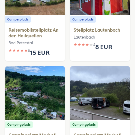
Camperplads
Camperplads
Reisemobilstellplatz An
Stellplatz Lautenbach
den Heilquellen
Lautenbach
Bad Peterstal
★
★
★
★
★
4
8 EUR
★
★
★
★
★
5
15 EUR
Campingplads
Campingplads