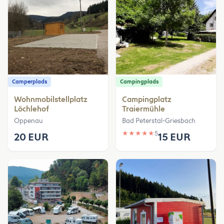
Camperplads
Campingplads
Wohnmobilstellplatz
Campingplatz
Löchlehof
Traiermühle
Oppenau
Bad Peterstal-Griesbach
★
★
★
★
★
5
20 EUR
15 EUR