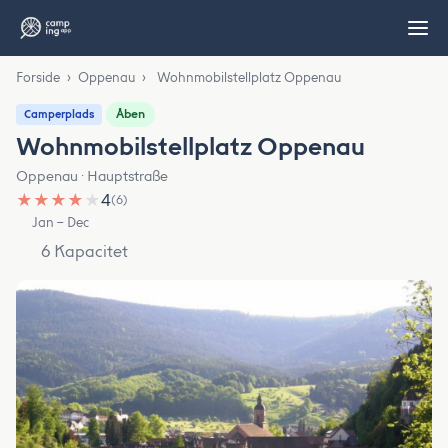
Forside
›
Oppenau
›
Wohnmobilstellplatz Oppenau
Åben
Camperplads
Wohnmobilstellplatz Oppenau
Oppenau · Hauptstraße
★
★
★
★
★
4
(6)
Jan – Dec
6 Kapacitet