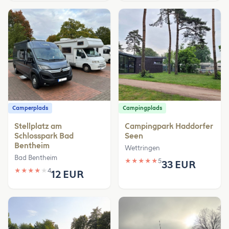
Camperplads
Campingplads
Stellplatz am
Campingpark Haddorfer
Schlosspark Bad
Seen
Bentheim
Wettringen
Bad Bentheim
★
★
★
★
★
5
33 EUR
★
★
★
★
★
4
12 EUR