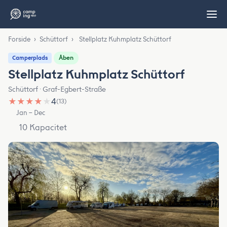
Forside
›
Schüttorf
›
Stellplatz Kuhmplatz Schüttorf
Åben
Camperplads
Stellplatz Kuhmplatz Schüttorf
Schüttorf · Graf-Egbert-Straße
★
★
★
★
★
4
(13)
Jan – Dec
10 Kapacitet