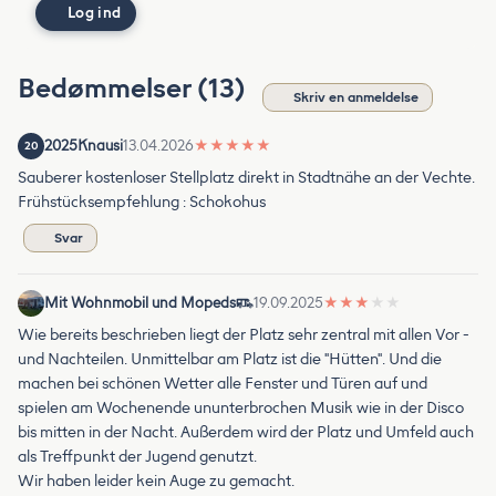
Log ind
Bedømmelser (13)
Skriv en anmeldelse
2025Knausi
13.04.2026
★
★
★
★
★
20
Sauberer kostenloser Stellplatz direkt in Stadtnähe an der Vechte.
Frühstücksempfehlung : Schokohus
Svar
Mit Wohnmobil und Mopeds
19.09.2025
★
★
★
★
★
Wie bereits beschrieben liegt der Platz sehr zentral mit allen Vor -
und Nachteilen. Unmittelbar am Platz ist die "Hütten". Und die
machen bei schönen Wetter alle Fenster und Türen auf und
spielen am Wochenende ununterbrochen Musik wie in der Disco
bis mitten in der Nacht. Außerdem wird der Platz und Umfeld auch
als Treffpunkt der Jugend genutzt.
Wir haben leider kein Auge zu gemacht.