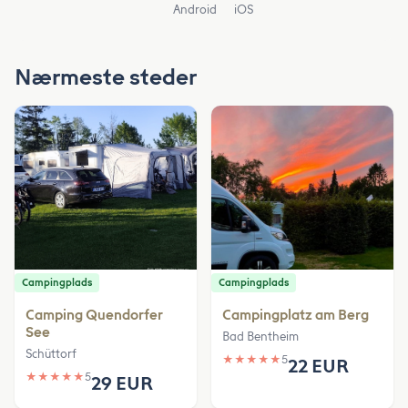
Android
iOS
Nærmeste steder
Campingplads
Campingplads
Camping Quendorfer
Campingplatz am Berg
See
Bad Bentheim
Schüttorf
★
★
★
★
★
5
22 EUR
★
★
★
★
★
5
29 EUR