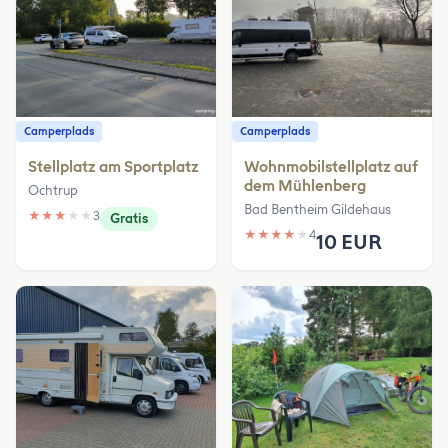
Camperplads
Camperplads
Stellplatz am Sportplatz
Wohnmobilstellplatz auf
dem Mühlenberg
Ochtrup
Bad Bentheim Gildehaus
★
★
★
★
★
3
Gratis
★
★
★
★
★
4
10 EUR