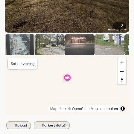
8
Satellitvisning
MapLibre
| ©
OpenStreetMap
contributors
Upload
Forkert data?