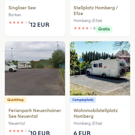
Singliser See
Stellplatz Homberg /
Efze
Borken
Homberg (Efze)
★
★
★
★
★
4
12 EUR
★
★
★
★
★
4
Gratis
QuickStop
Camperplads
Ferienpark Neuenhainer
Wohnmobilstellplatz
See Neuental
Homberg
Neuental
Homberg (Efze)
★
★
★
★
★
4
10 EUR
6 EUR