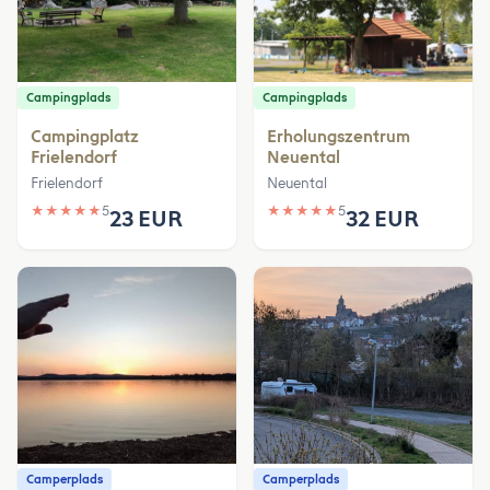
Campingplads
Campingplads
Campingplatz
Erholungszentrum
Frielendorf
Neuental
Frielendorf
Neuental
★
★
★
★
★
5
★
★
★
★
★
5
23 EUR
32 EUR
Camperplads
Camperplads