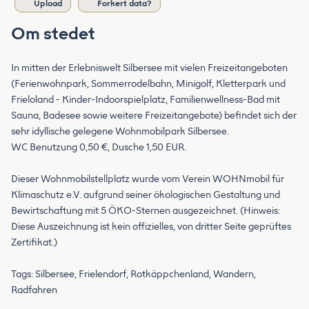
Upload
Forkert data?
Om stedet
In mitten der Erlebniswelt Silbersee mit vielen Freizeitangeboten
(Ferienwohnpark, Sommerrodelbahn, Minigolf, Kletterpark und
Frieloland - Kinder-Indoorspielplatz, Familienwellness-Bad mit
Sauna, Badesee sowie weitere Freizeitangebote) befindet sich der
sehr idyllische gelegene Wohnmobilpark Silbersee.
WC Benutzung 0,50 €, Dusche 1,50 EUR.
Dieser Wohnmobilstellplatz wurde vom Verein WOHNmobil für
Klimaschutz e.V. aufgrund seiner ökologischen Gestaltung und
Bewirtschaftung mit 5 ÖKO-Sternen ausgezeichnet. (Hinweis:
Diese Auszeichnung ist kein offizielles, von dritter Seite geprüftes
Zertifikat.)
Tags: Silbersee, Frielendorf, Rotkäppchenland, Wandern,
Radfahren