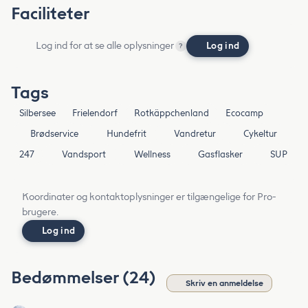
Faciliteter
Log ind for at se alle oplysninger
Log ind
?
Tags
Silbersee
Frielendorf
Rotkäppchenland
Ecocamp
Brødservice
Hundefrit
Vandretur
Cykeltur
247
Vandsport
Wellness
Gasflasker
SUP
Koordinater og kontaktoplysninger er tilgængelige for Pro-
brugere.
Log ind
Bedømmelser (24)
Skriv en anmeldelse