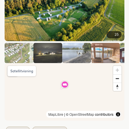
25
Satellitvisning
MapLibre
| ©
OpenStreetMap
contributors