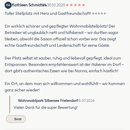
Kathleen Schmidt
30.10.2025
★
★
★
★
★
KA
Toller Stellplatz mit Herz und Gastfreundschaft! ⭐⭐⭐⭐⭐
Ein wirklich schöner und gepflegter Wohnmobilstellplatz! Der
Betreiber ist unglaublich nett und hilfsbereit – wir durften sogar
bleiben, obwohl die Saison offiziell schon vorbei war. Das zeigt
echte Gastfreundschaft und Leidenschaft für seine Gäste.
Der Platz selbst ist sauber, ruhig und liebevoll gepflegt, ideal zum
Entspannen. Besonders empfehlenswert ist der Italiener im Dorf –
dort gibt’s authentisches Essen wie bei Nonna, einfach köstlich!
Ein Ort, an dem man sich willkommen und wohlfühlt – wir kommen
ganz sicher wieder!
Wohnmobilpark Silbersee Frielendorf
15.07.2026
Vielen Dank für die super Bewertung!
Svar