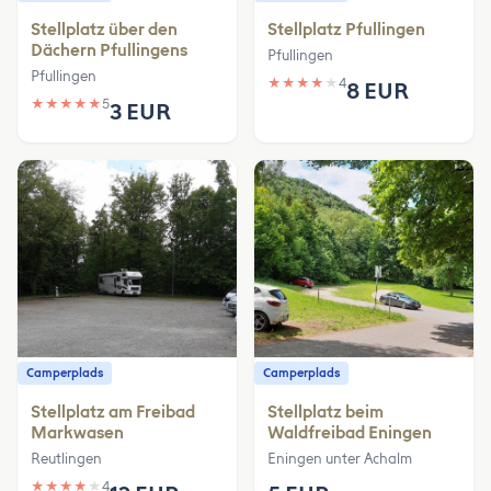
Stellplatz über den
Stellplatz Pfullingen
Dächern Pfullingens
Pfullingen
Pfullingen
★
★
★
★
★
4
8 EUR
★
★
★
★
★
5
3 EUR
Camperplads
Camperplads
Stellplatz am Freibad
Stellplatz beim
Markwasen
Waldfreibad Eningen
Reutlingen
Eningen unter Achalm
★
★
★
★
★
4