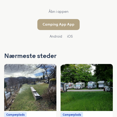
Åbn i appen
Camping App App
Android
iOS
Nærmeste steder
Camperplads
Camperplads