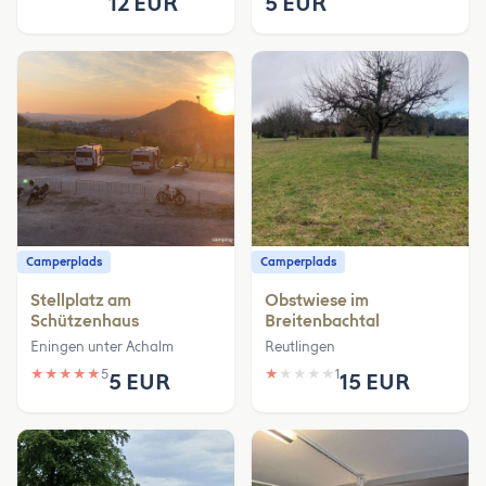
12 EUR
5 EUR
Camperplads
Camperplads
Stellplatz am
Obstwiese im
Schützenhaus
Breitenbachtal
Eningen unter Achalm
Reutlingen
★
★
★
★
★
5
★
★
★
★
★
1
5 EUR
15 EUR