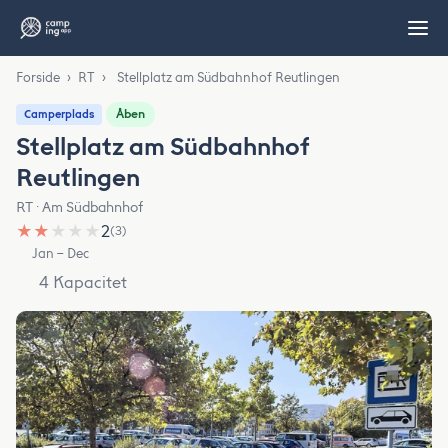
Forside
›
RT
›
Stellplatz am Südbahnhof Reutlingen
Åben
Camperplads
Stellplatz am Südbahnhof
Reutlingen
RT · Am Südbahnhof
★
★
★
★
★
2
(3)
Jan – Dec
4 Kapacitet