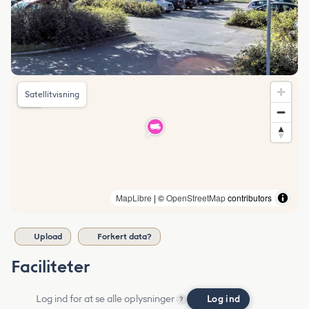
Satellitvisning
MapLibre
| ©
OpenStreetMap
contributors
Upload
Forkert data?
Faciliteter
Log ind for at se alle oplysninger
Log ind
?