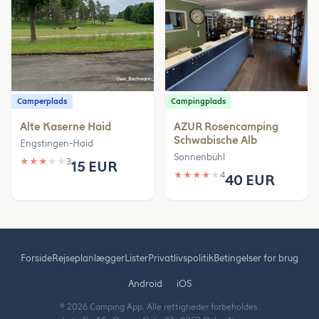
Camperplads
Campingplads
Alte Kaserne Haid
AZUR Rosencamping
Schwabische Alb
Engstingen-Haid
Sonnenbühl
★
★
★
★
★
3
15 EUR
★
★
★
★
★
4
40 EUR
Forside
Rejseplanlægger
Lister
Privatlivspolitik
Betingelser for brug
Android
iOS
© 2026 Camping App. Alle rettigheder forbeholdes.