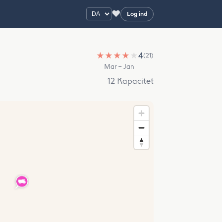
♥
Log ind
★
★
★
★
★
4
(21)
Mar – Jan
12 Kapacitet