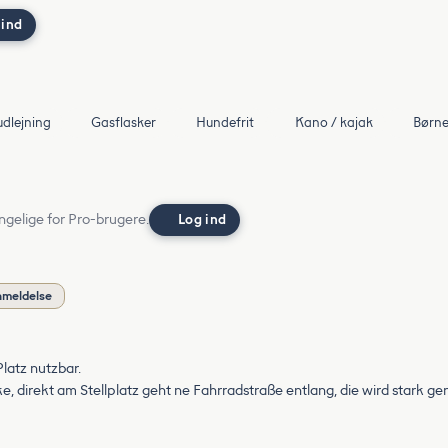
 ind
udlejning
Gasflasker
Hundefrit
Kano / kajak
Børne
ngelige for Pro-brugere.
Log ind
nmeldelse
latz nutzbar.
, direkt am Stellplatz geht ne Fahrradstraße entlang, die wird stark ge