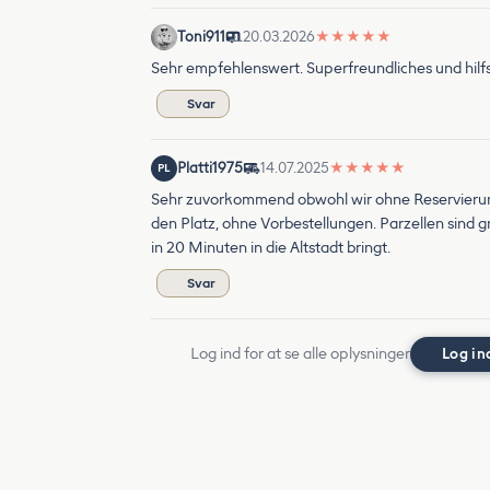
Toni911
20.03.2026
★
★
★
★
★
Sehr empfehlenswert. Superfreundliches und hilfs
Svar
Platti1975
14.07.2025
★
★
★
★
★
PL
Sehr zuvorkommend obwohl wir ohne Reservierung 
den Platz, ohne Vorbestellungen. Parzellen sind g
in 20 Minuten in die Altstadt bringt.
Svar
Log ind for at se alle oplysninger
Log in