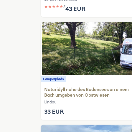
★
★
★
★
★
5
43 EUR
Camperplads
Naturidyll nahe des Bodensees an einem
Bach umgeben von Obstwiesen
Lindau
33 EUR