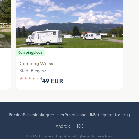
Campingplads
Camping Weiss
Stadt Bregenz
★
★
★
★
★
4
49 EUR
Forside
Rejseplanlægger
Lister
Privatlivspolitik
Betingelser for brug
Android
iOS
© 2026 Camping App. Alle rettigheder forbeholdes.