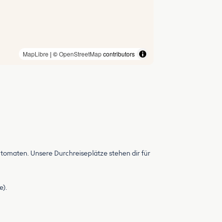
MapLibre
| ©
OpenStreetMap
contributors
omaten. Unsere Durchreiseplätze stehen dir für
e).