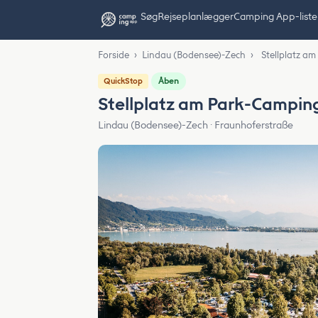
Søg
Rejseplanlægger
Camping App-liste
Forside
›
Lindau (Bodensee)-Zech
›
Stellplatz a
Åben
QuickStop
Stellplatz am Park-Campin
Lindau (Bodensee)-Zech · Fraunhoferstraße