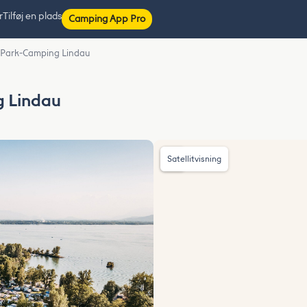
r
Tilføj en plads
Camping App Pro
m Park-Camping Lindau
g Lindau
Satellitvisning