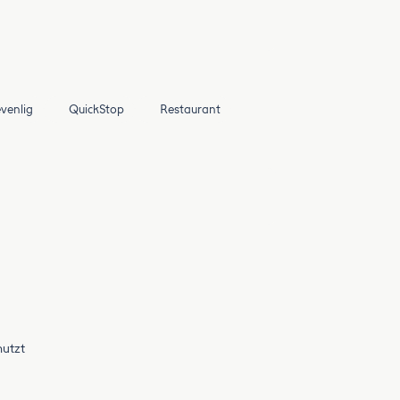
venlig
QuickStop
Restaurant
nutzt