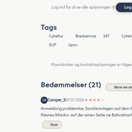
Log ind for at se alle oplysninger
Log
?
Tags
Cykeltur
Brødservice
247
Cykel
SUP
öpnv
Koordinater og kontaktoplysninger er tilgæ
Bedømmelser (21)
Skriv en a
Camper_S
07.07.2026
★
★
★
★
★
CA
Anmeldung problemlos, Sanitäranlagen auf dem P
Kleines Manko: auf der einen Seite ne Bahnstracke
Svar