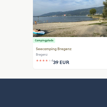
Campingplads
Seecamping Bregenz
Bregenz
★
★
★
★
★
4
39 EUR