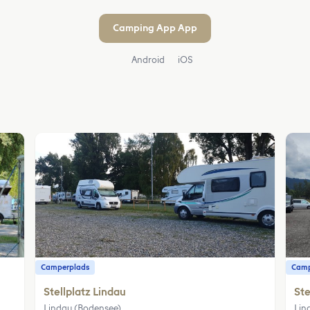
Camping App App
Android
iOS
Camperplads
Camp
Stellplatz Lindau
Ste
Lindau (Bodensee)
Lin