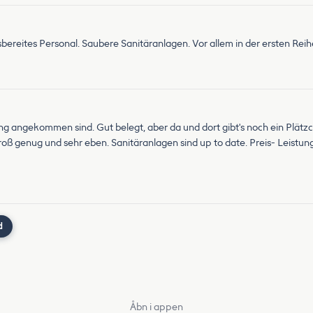
bereites Personal. Saubere Sanitäranlagen. Vor allem in der ersten Rei
angekommen sind. Gut belegt, aber da und dort gibt's noch ein Plätzch
roß genug und sehr eben. Sanitäranlagen sind up to date. Preis- Leistun
d
Åbn i appen