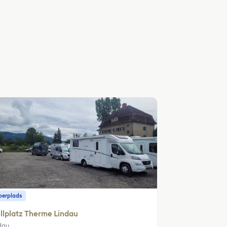
erplads
llplatz Therme Lindau
dau