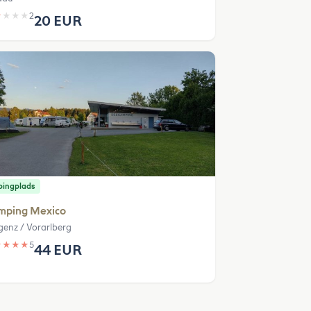
★
★
★
★
2
20 EUR
ingplads
mping Mexico
genz / Vorarlberg
★
★
★
★
5
44 EUR