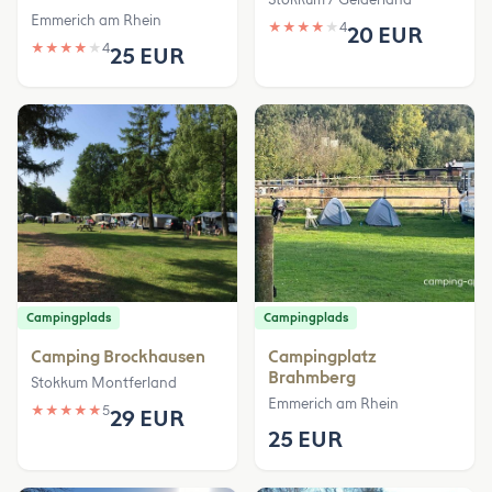
Emmerich am Rhein
★
★
★
★
★
4
20 EUR
★
★
★
★
★
4
25 EUR
Campingplads
Campingplads
Camping Brockhausen
Campingplatz
Brahmberg
Stokkum Montferland
Emmerich am Rhein
★
★
★
★
★
5
29 EUR
25 EUR