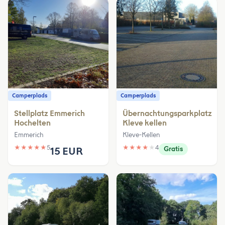
Camperplads
Camperplads
Stellplatz Emmerich
Übernachtungsparkplatz
Hochelten
Kleve kellen
Emmerich
Kleve-Kellen
★
★
★
★
★
5
★
★
★
★
★
4
15 EUR
Gratis