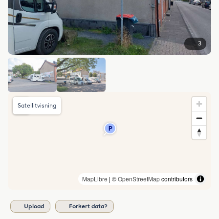
3
Satellitvisning
MapLibre
| ©
OpenStreetMap
contributors
Upload
Forkert data?