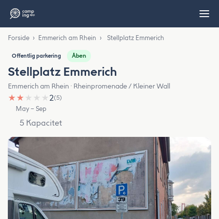
Forside
›
Emmerich am Rhein
›
Stellplatz Emmerich
Åben
Offentlig parkering
Stellplatz Emmerich
Emmerich am Rhein · Rheinpromenade / Kleiner Wall
★
★
★
★
★
2
(5)
May – Sep
5 Kapacitet