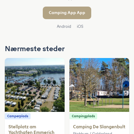
Camping App App
Android
iOS
Nærmeste steder
Camperplads
Campingplads
Stellplatz am
Camping De Slangenbult
Yachthafen Emmerich
Stokkum / Gelderland