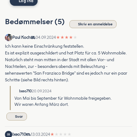
Log ind
Bedømmelser (5)
Skriv en anmeldelse
Paul Koch
04.09.2024
★
★
★
★
★
Ich kann keine Einschränkung feststellen.
Es ist explizit ausgeschildert und hat Platz für ca. 5 Wohnmobile.
Natürlich steht man mitten in der Stadt mit allen Vor- und
Nachteilen, zur - besonders abends mit Beleuchtung -
sehenswerten "San Franzisco Bridge" sind es jedoch nur ein paar
Schritte (siehe Bild rechts hinten).
Ixeo710
20.09.2024
Von Mai bis September für Wohnmobile freigegeben.
Wir waren Anfang März dort.
Svar
Ixeo710
13.03.2024
★
★
★
★
★
IX