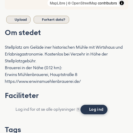
MapLibre
| ©
OpenStreetMap
contributors
Upload
Forkert data?
Om stedet
Stellplatz am Geläde iner historischen Mühle mit Wirtshaus und
Erlabnisgastronomie. Kostenlos bei Verzehr in Höhe der
Stellplatzgebühr.
Brauerei in der Nähe (0.12 km):
Erwins Mühlenbrauerei, Hauptstraße 8
https://www.erwinsmuehlenbrauerei.de/
Faciliteter
Log ind for at se alle oplysninger
Log ind
?
Tags