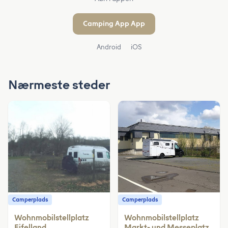
Camping App App
Android
iOS
Nærmeste steder
Camperplads
Camperplads
Wohnmobilstellplatz
Wohnmobilstellplatz
Eifelland
Markt- und Messeplatz