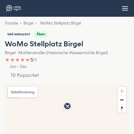
Forside
›
Birgel
›
WoMo Stellplatz Birgel
Åben
Ved restaurant
WoMo Stellplatz Birgel
Birgel · Mühlenstraße (Historische Wassermühle Birgel)
★
★
★
★
★
5
(1)
Jan – Dec
10 Kapacitet
Satellitvisning