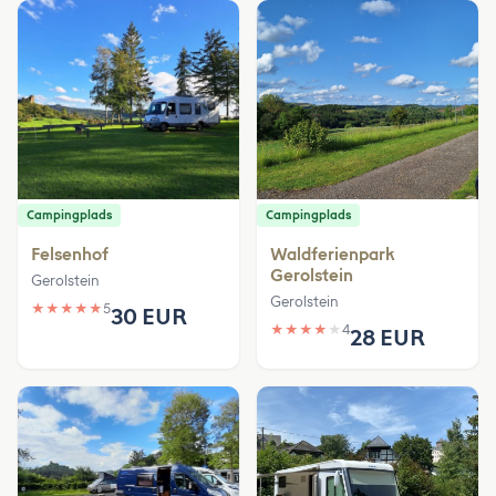
Campingplads
Campingplads
Felsenhof
Waldferienpark
Gerolstein
Gerolstein
Gerolstein
★
★
★
★
★
5
30 EUR
★
★
★
★
★
4
28 EUR