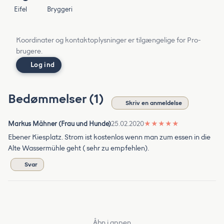
Eifel
Bryggeri
Koordinater og kontaktoplysninger er tilgængelige for Pro-
brugere.
Log ind
Bedømmelser (1)
Skriv en anmeldelse
Markus Mähner (Frau und Hunde)
25.02.2020
★
★
★
★
★
Ebener Kiesplatz. Strom ist kostenlos wenn man zum essen in die
Alte Wassermühle geht ( sehr zu empfehlen).
Svar
Åbn i appen