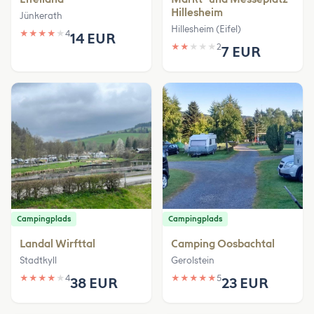
Hillesheim
Jünkerath
Hillesheim (Eifel)
★
★
★
★
★
4
14 EUR
★
★
★
★
★
2
7 EUR
Campingplads
Campingplads
Landal Wirfttal
Camping Oosbachtal
Stadtkyll
Gerolstein
★
★
★
★
★
4
★
★
★
★
★
5
38 EUR
23 EUR